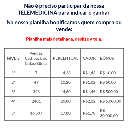
Não é preciso participar da nossa
TELEMEDICINA para indicar e ganhar.
Na nossa planilha bonificamos quem compra ou
vende:
Planilha mais detalhada, deslize a tela.
Vendas,
NÍVEIS
Cashback ou
PERCENTUAL
VALOR
BÔNUS
Cotas/Bônus
1ª
7
14,28
R$1,43
R$ 10,00
2ª
49
10,20
R$1,02
R$ 50,00
3ª
343
14,60
R$1,45
R$ 500,00
4ª
2401
20,80
R$2,02
R$
5.000,00
R$
5ª
16.807
17,80
R$1,78
30.000,00