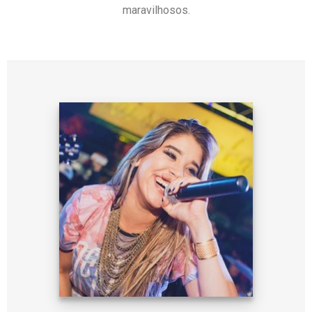
maravilhosos.