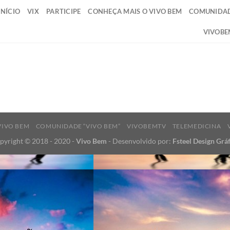
INÍCIO
VIX
PARTICIPE
CONHEÇA MAIS O VIVO BEM
COMUNIDAD
VIVOBE
VIVO BEM
COMUNIDADE “VIVO BEM”
VIVOBEMTV
TELEMEDICINA
pyright © 2018 - 2020 -
Vivo Bem
- Desenvolvido por:
Fsteel Design Gráf