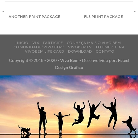
ANOTHER PRINT PACKAGE
FL3 PRINT PACKAGE
INÍCIO
VIX
PARTICIPE
CONHEÇA MAIS O VIVO BEM
COMUNIDADE “VIVO BEM”
VIVOBEMTV
TELEMEDICINA
VIVOBEM LIFE CARD
DOWNLOAD
CONTATO
Copyright © 2018 - 2020 -
Vivo Bem
- Desenvolvido por:
Fsteel
Design Gráfico