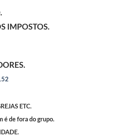
.
S IMPOSTOS.
DORES
.
152
REJAS ETC.
 é de fora do grupo.
IDADE.