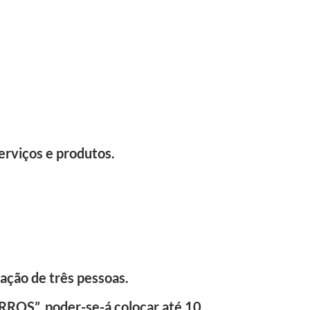
erviços e produtos.
ação de três pessoas.
OS”, poder-se-á colocar até 10