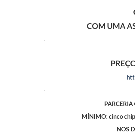
COM UMA AS
.
PREÇO
ht
.
PARCERIA 
MÍNIMO: cinco chips
NOS D