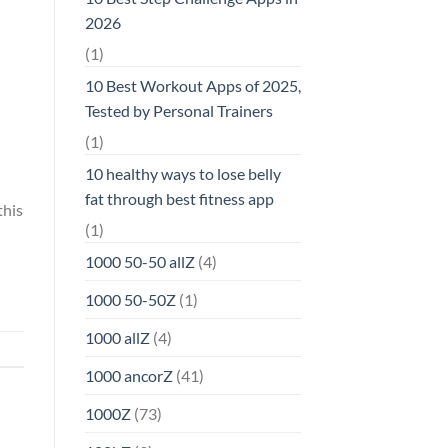
2026
(1)
10 Best Workout Apps of 2025,
Tested by Personal Trainers
(1)
10 healthy ways to lose belly
fat through best fitness app
this
(1)
1000 50-50 allZ
(4)
1000 50-50Z
(1)
1000 allZ
(4)
1000 ancorZ
(41)
1000Z
(73)