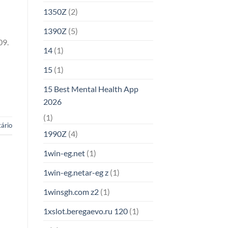
1350Z
(2)
1390Z
(5)
09.
14
(1)
15
(1)
15 Best Mental Health App
2026
(1)
ário
1990Z
(4)
1win-eg.net
(1)
1win-eg.netar-eg z
(1)
1winsgh.com z2
(1)
1xslot.beregaevo.ru 120
(1)