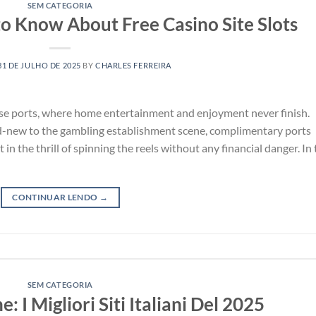
SEM CATEGORIA
 Know About Free Casino Site Slots
31 DE JULHO DE 2025
BY
CHARLES FERREIRA
rise ports, where home entertainment and enjoyment never finish.
d-new to the gambling establishment scene, complimentary ports
in the thrill of spinning the reels without any financial danger. In 
CONTINUAR LENDO
→
SEM CATEGORIA
: I Migliori Siti Italiani Del 2025