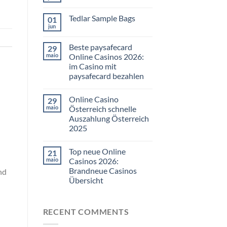
Tedlar Sample Bags
01
jun
Beste paysafecard
29
maio
Online Casinos 2026:
im Casino mit
paysafecard bezahlen
Online Casino
29
maio
Österreich schnelle
Auszahlung Österreich
2025
Top neue Online
21
maio
Casinos 2026:
Brandneue Casinos
nd
Übersicht
RECENT COMMENTS