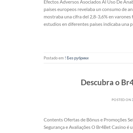
Efectos Adversos Asociados Al Uso De Anabo
países europeos revelaba un consumo de an
mostraba una cifra del 2,8-3,6% en varones 
estudios en diferentes países indicaba una p
Postado em
! Без рубрики
Descubra o Br4
POSTED ON
Contents Ofertas de Bônus e Promoções Se
Segurança e Avaliações O Br4Bet Casino é u