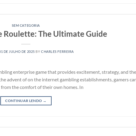
SEM CATEGORIA
e Roulette: The Ultimate Guide
31 DE JULHO DE 2025
BY
CHARLES FERREIRA
ambling enterprise game that provides excitement, strategy, and th
h the advent of on the internet gambling establishments, gamers ca
s from the comfort of their own homes. In
CONTINUAR LENDO
→