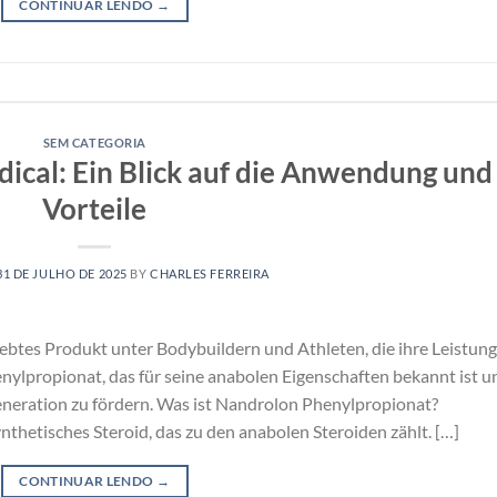
CONTINUAR LENDO
→
SEM CATEGORIA
al: Ein Blick auf die Anwendung und
Vorteile
31 DE JULHO DE 2025
BY
CHARLES FERREIRA
btes Produkt unter Bodybuildern und Athleten, die ihre Leistung
nylpropionat, das für seine anabolen Eigenschaften bekannt ist u
eneration zu fördern. Was ist Nandrolon Phenylpropionat?
thetisches Steroid, das zu den anabolen Steroiden zählt. […]
CONTINUAR LENDO
→