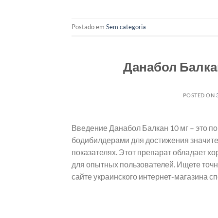
Postado em
Sem categoria
Данабол Балка
POSTED ON
Введение Данабол Балкан 10 мг – это п
бодибилдерами для достижения значите
показателях. Этот препарат обладает хо
для опытных пользователей. Ищете точ
сайте украинского интернет-магазина с