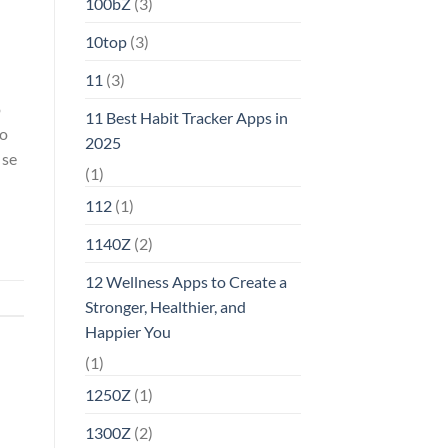
100bZ
(3)
10top
(3)
11
(3)
o
11 Best Habit Tracker Apps in
uo
2025
 se
(1)
112
(1)
1140Z
(2)
12 Wellness Apps to Create a
Stronger, Healthier, and
Happier You
(1)
1250Z
(1)
1300Z
(2)