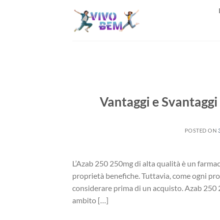
Skip
to
content
Vantaggi e Svantaggi
POSTED ON
L’Azab 250 250mg di alta qualità è un farmaco
proprietà benefiche. Tuttavia, come ogni pr
considerare prima di un acquisto. Azab 250 2
ambito […]