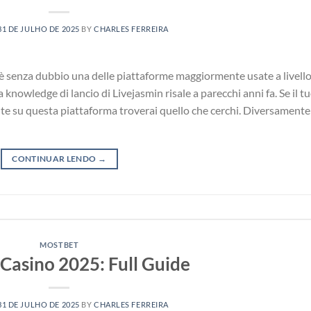
31 DE JULHO DE 2025
BY
CHARLES FERREIRA
è senza dubbio una delle piattaforme maggiormente usate a livell
knowledge di lancio di Livejasmin risale a parecchi anni fa. Se il t
ente su questa piattaforma troverai quello che cerchi. Diversamente
CONTINUAR LENDO
→
MOSTBET
Casino 2025: Full Guide
31 DE JULHO DE 2025
BY
CHARLES FERREIRA