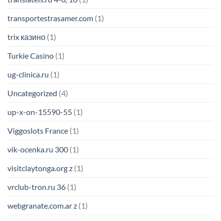
transportestrasamer.com
(1)
trix казино
(1)
Turkie Casino
(1)
ug-clinica.ru
(1)
Uncategorized
(4)
up-x-on-15590-55
(1)
Viggoslots France
(1)
vik-ocenka.ru 300
(1)
visitclaytonga.org z
(1)
vrclub-tron.ru 36
(1)
webgranate.com.ar z
(1)