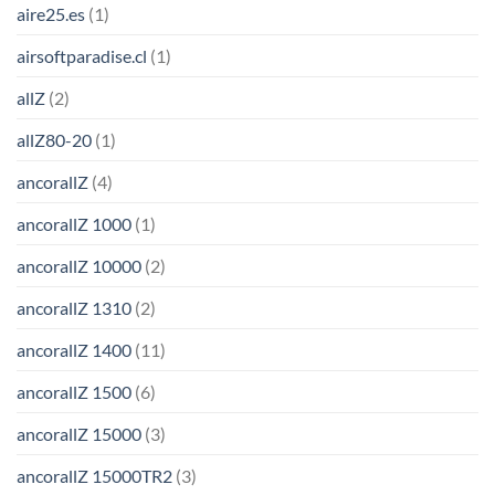
aire25.es
(1)
airsoftparadise.cl
(1)
allZ
(2)
allZ80-20
(1)
ancorallZ
(4)
ancorallZ 1000
(1)
ancorallZ 10000
(2)
ancorallZ 1310
(2)
ancorallZ 1400
(11)
ancorallZ 1500
(6)
ancorallZ 15000
(3)
ancorallZ 15000TR2
(3)