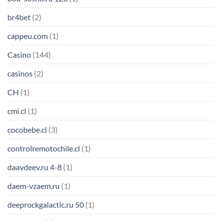
br4bet
(2)
cappeu.com
(1)
Casino
(144)
casinos
(2)
CH
(1)
cmi.cl
(1)
cocobebe.cl
(3)
controlremotochile.cl
(1)
daavdeev.ru 4-8
(1)
daem-vzaem.ru
(1)
deeprockgalactic.ru 50
(1)