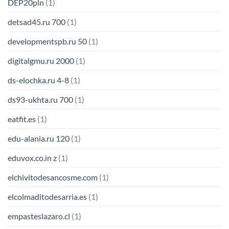
DEP20pln
(1)
detsad45.ru 700
(1)
developmentspb.ru 50
(1)
digitalgmu.ru 2000
(1)
ds-elochka.ru 4-8
(1)
ds93-ukhta.ru 700
(1)
eatfit.es
(1)
edu-alania.ru 120
(1)
eduvox.co.in z
(1)
elchivitodesancosme.com
(1)
elcolmaditodesarria.es
(1)
empasteslazaro.cl
(1)