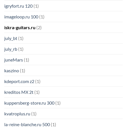
igryfort.ru 120
(1)
imageloop.ru 100
(1)
iskra-guitars.ru
(2)
july_bt
(1)
july_rb
(1)
juneMars
(1)
kaszino
(1)
kdeport.com z2
(1)
kreditos MX 2t
(1)
kuppersberg-store.ru 300
(1)
kvatroplus.ru
(1)
la-reine-blanche.ru 500
(1)