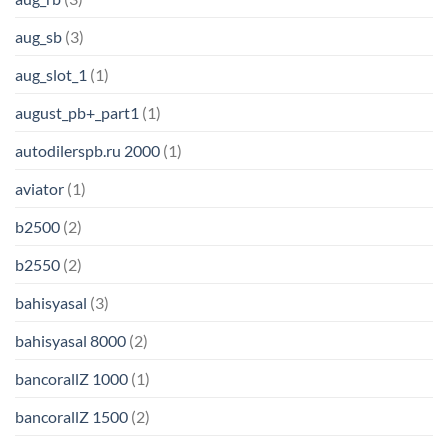
aug_sb
(3)
aug_slot_1
(1)
august_pb+_part1
(1)
autodilerspb.ru 2000
(1)
aviator
(1)
b2500
(2)
b2550
(2)
bahisyasal
(3)
bahisyasal 8000
(2)
bancorallZ 1000
(1)
bancorallZ 1500
(2)