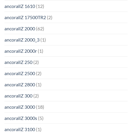
ancorallZ 1610
(12)
ancorallZ 17500TR2
(2)
ancorallZ 2000
(62)
ancorallZ 2000_3
(1)
ancorallZ 2000r
(1)
ancorallZ 250
(2)
ancorallZ 2500
(2)
ancorallZ 2800
(1)
ancorallZ 300
(2)
ancorallZ 3000
(18)
ancorallZ 3000s
(5)
ancorallZ 3100
(1)