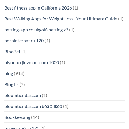
Best fitness app in California 2026
(1)
Best Walking Apps for Weight Loss : Your Ultimate Guide
(1)
betting-app.co.ukgolf-betting z3
(1)
bezhinternat.ru 120
(1)
BinoBet
(1)
biyoenerjiuzmani.com 1000
(1)
blog
(914)
Blog Lk
(2)
bloomtiendas.com
(1)
bloomtiendas.com без анкор
(1)
Bookkeeping
(14)
bou-sosh6.ru 120
(1)