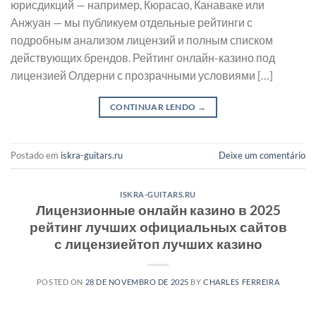
юрисдикций — например, Кюрасао, Канаваке или
Анжуан — мы публикуем отдельные рейтинги с
подробным анализом лицензий и полным списком
действующих брендов. Рейтинг онлайн-казино под
лицензией Олдерни с прозрачными условиями […]
CONTINUAR LENDO
→
Postado em
iskra-guitars.ru
Deixe um comentário
ISKRA-GUITARS.RU
Лицензионные онлайн казино в 2025
рейтинг лучших официальных сайтов
с лицензиейтоп лучших казино
POSTED ON
28 DE NOVEMBRO DE 2025
BY
CHARLES FERREIRA