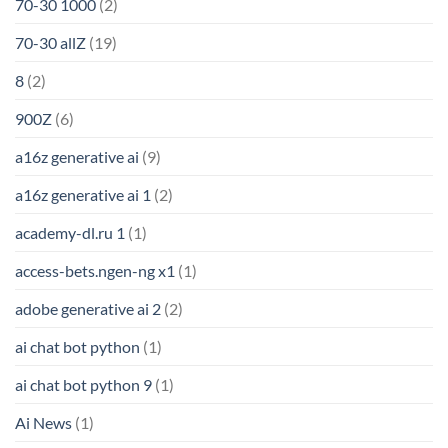
70-30 1000
(2)
70-30 allZ
(19)
8
(2)
900Z
(6)
a16z generative ai
(9)
a16z generative ai 1
(2)
academy-dl.ru 1
(1)
access-bets.ngen-ng x1
(1)
adobe generative ai 2
(2)
ai chat bot python
(1)
ai chat bot python 9
(1)
Ai News
(1)