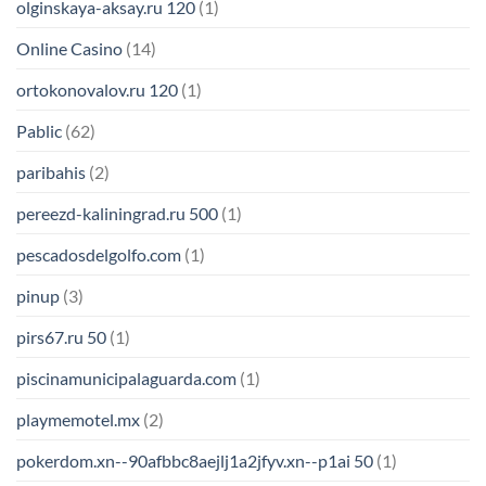
olginskaya-aksay.ru 120
(1)
Online Casino
(14)
ortokonovalov.ru 120
(1)
Pablic
(62)
paribahis
(2)
pereezd-kaliningrad.ru 500
(1)
pescadosdelgolfo.com
(1)
pinup
(3)
pirs67.ru 50
(1)
piscinamunicipalaguarda.com
(1)
playmemotel.mx
(2)
pokerdom.xn--90afbbc8aejlj1a2jfyv.xn--p1ai 50
(1)