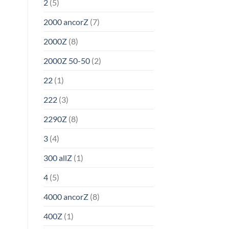
2
(5)
2000 ancorZ
(7)
2000Z
(8)
2000Z 50-50
(2)
22
(1)
222
(3)
2290Z
(8)
3
(4)
300 allZ
(1)
4
(5)
4000 ancorZ
(8)
400Z
(1)