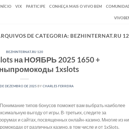
INÍCIO
VIX
PARTICIPE
CONHEÇA MAIS O VIVO BEM
COMUNIDAD
VIVOBE
ARQUIVOS DE CATEGORIA:
BEZHINTERNAT.RU 12
BEZHINTERNAT.RU 120
lots на НОЯБРЬ 2025 1650 +
ныпромокоды 1xslots
 DE DEZEMBRO DE 2025
BY
CHARLES FERREIRA
! Понимание типов бонусов поможет вам выбрать наиболее
симальную выгоду от игры. В-третьих, следите за
румах и сайтах, посвященных онлайн-казино. Многие из ни
мокодах от различных казино, в том числе и от 1xSlots.