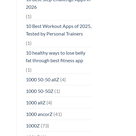
2026
(1)
10 Best Workout Apps of 2025,
Tested by Personal Trainers
(1)
10 healthy ways to lose belly
fat through best fitness app
(1)
1000 50-50 allZ
(4)
1000 50-50Z
(1)
1000 allZ
(4)
1000 ancorZ
(41)
1000Z
(73)