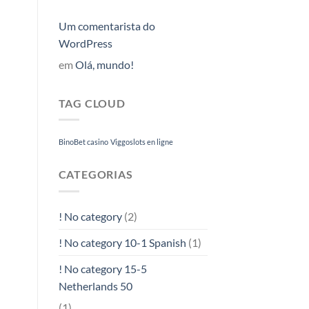
Um comentarista do
WordPress
em
Olá, mundo!
TAG CLOUD
BinoBet casino
Viggoslots en ligne
CATEGORIAS
! No category
(2)
! No category 10-1 Spanish
(1)
! No category 15-5
Netherlands 50
(1)