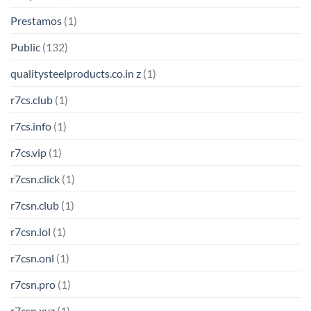
Prestamos
(1)
Public
(132)
qualitysteelproducts.co.in z
(1)
r7cs.club
(1)
r7cs.info
(1)
r7cs.vip
(1)
r7csn.click
(1)
r7csn.club
(1)
r7csn.lol
(1)
r7csn.onl
(1)
r7csn.pro
(1)
r7csn.xyz
(1)