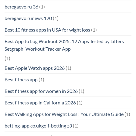
beregaevo.ru 36
(1)
beregaevo.runews 120
(1)
Best 10 fitness apps in USA for wight loss
(1)
Best App to Log Workout 2025: 12 Apps Tested by Lifters
Setgraph: Workout Tracker App
(1)
Best Apple Watch apps 2026
(1)
Best fitness app
(1)
Best fitness app for women in 2026
(1)
Best fitness app in California 2026
(1)
Best Walking Apps for Weight Loss : Your Ultimate Guide
(1)
betting-app.co.ukgolf-betting z3
(1)