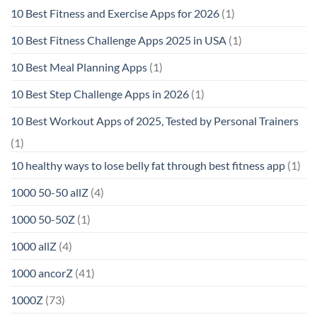
10 Best Fitness and Exercise Apps for 2026
(1)
10 Best Fitness Challenge Apps 2025 in USA
(1)
10 Best Meal Planning Apps
(1)
10 Best Step Challenge Apps in 2026
(1)
10 Best Workout Apps of 2025, Tested by Personal Trainers
(1)
10 healthy ways to lose belly fat through best fitness app
(1)
1000 50-50 allZ
(4)
1000 50-50Z
(1)
1000 allZ
(4)
1000 ancorZ
(41)
1000Z
(73)