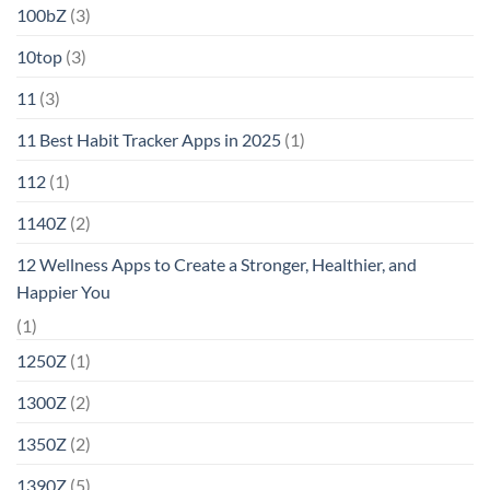
100bZ
(3)
10top
(3)
11
(3)
11 Best Habit Tracker Apps in 2025
(1)
112
(1)
1140Z
(2)
12 Wellness Apps to Create a Stronger, Healthier, and
Happier You
(1)
1250Z
(1)
1300Z
(2)
1350Z
(2)
1390Z
(5)