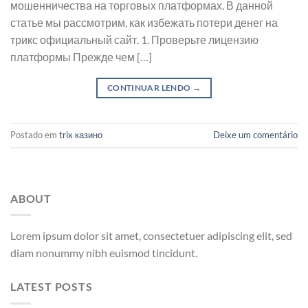
мошенничества на торговых платформах. В данной
статье мы рассмотрим, как избежать потери денег на
трикс официальный сайт. 1. Проверьте лицензию
платформы Прежде чем […]
CONTINUAR LENDO
→
Postado em
trix казино
Deixe um comentário
ABOUT
Lorem ipsum dolor sit amet, consectetuer adipiscing elit, sed
diam nonummy nibh euismod tincidunt.
LATEST POSTS