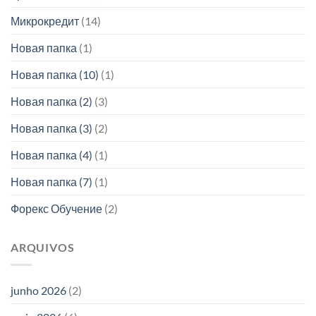
Микрокредит
(14)
Новая папка
(1)
Новая папка (10)
(1)
Новая папка (2)
(3)
Новая папка (3)
(2)
Новая папка (4)
(1)
Новая папка (7)
(1)
Форекс Обучение
(2)
ARQUIVOS
junho 2026
(2)