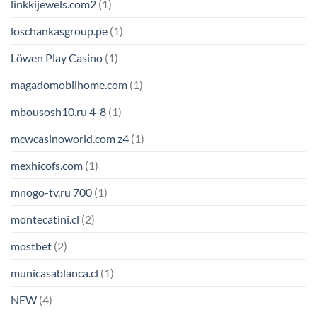
linkkijewels.com2
(1)
loschankasgroup.pe
(1)
Löwen Play Casino
(1)
magadomobilhome.com
(1)
mbousosh10.ru 4-8
(1)
mcwcasinoworld.com z4
(1)
mexhicofs.com
(1)
mnogo-tv.ru 700
(1)
montecatini.cl
(2)
mostbet
(2)
municasablanca.cl
(1)
NEW
(4)