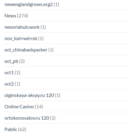
newenglandgrows.org2
(1)
News
(274)
nexoriahub.work
(1)
nov_lod+wd+sb
(1)
oct_chinabackpacker
(1)
oct_pb
(2)
oct1
(1)
oct2
(1)
olginskaya-aksay.ru 120
(1)
Online Casino
(14)
ortokonovalov.ru 120
(1)
Pablic
(62)