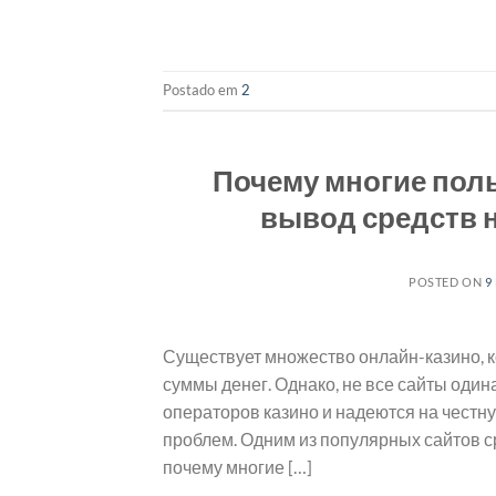
Postado em
2
Почему многие поль
вывод средств на
POSTED ON
9
Существует множество онлайн-казино, 
суммы денег. Однако, не все сайты один
операторов казино и надеются на честн
проблем. Одним из популярных сайтов с
почему многие […]