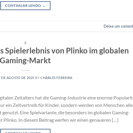
CONTINUAR LENDO
→
Deixe um coment
2
das Spielerlebnis von Plinko im globalen
Gaming-Markt
7 DE AGOSTO DE 2025
BY
CHARLES FERREIRA
italen Zeitalters hat die Gaming-Industrie eine enorme Popularit
 nur ein Zeitvertreib für Kinder, sondern werden von Menschen alle
 genutzt. Eine Spielvariante, die besonders im globalen Gaming-
 Plinko. In diesem Beitrag werfen wir einen genaueren […]