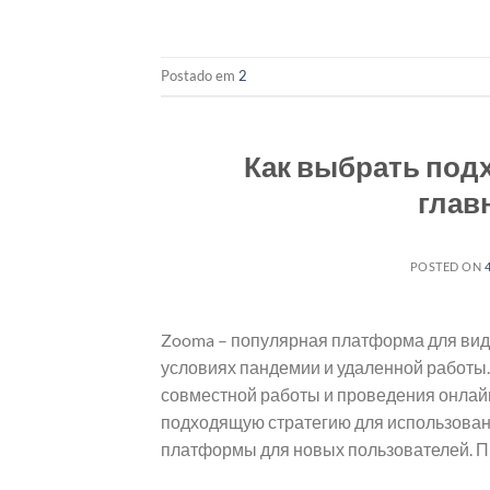
Postado em
2
Как выбрать под
глав
POSTED ON
Zooma – популярная платформа для вид
условиях пандемии и удаленной работы
совместной работы и проведения онлайн
подходящую стратегию для использован
платформы для новых пользователей. П