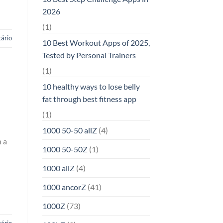
2026
(1)
ário
10 Best Workout Apps of 2025,
Tested by Personal Trainers
(1)
10 healthy ways to lose belly
fat through best fitness app
(1)
1000 50-50 allZ
(4)
h a
1000 50-50Z
(1)
1000 allZ
(4)
1000 ancorZ
(41)
1000Z
(73)
ário