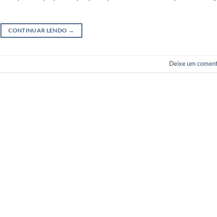
CONTINUAR LENDO
→
Deixe um coment