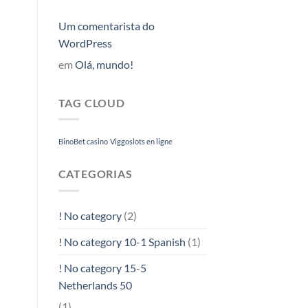
Um comentarista do
WordPress
em
Olá, mundo!
TAG CLOUD
BinoBet casino
Viggoslots en ligne
CATEGORIAS
! No category
(2)
! No category 10-1 Spanish
(1)
! No category 15-5
Netherlands 50
(1)