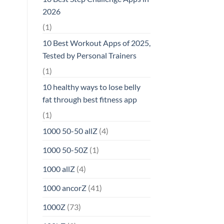
2026
(1)
10 Best Workout Apps of 2025,
Tested by Personal Trainers
(1)
10 healthy ways to lose belly
fat through best fitness app
(1)
1000 50-50 allZ
(4)
1000 50-50Z
(1)
1000 allZ
(4)
1000 ancorZ
(41)
1000Z
(73)