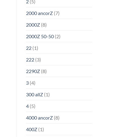
2
(5)
2000 ancorZ
(7)
2000Z
(8)
2000Z 50-50
(2)
22
(1)
222
(3)
2290Z
(8)
3
(4)
300 allZ
(1)
4
(5)
4000 ancorZ
(8)
400Z
(1)