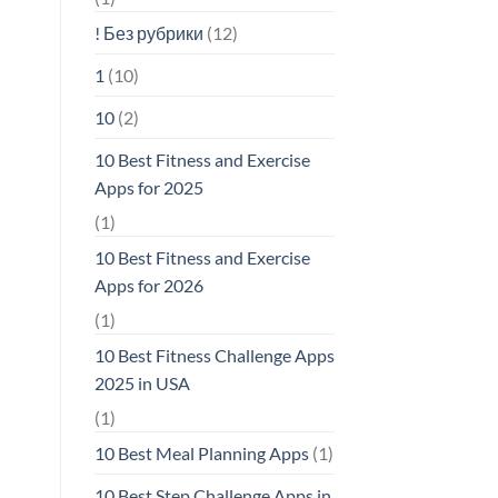
! Без рубрики
(12)
1
(10)
10
(2)
10 Best Fitness and Exercise
Apps for 2025
(1)
10 Best Fitness and Exercise
Apps for 2026
(1)
10 Best Fitness Challenge Apps
2025 in USA
(1)
10 Best Meal Planning Apps
(1)
10 Best Step Challenge Apps in