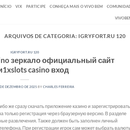
INÍCIO
VIX
PARTICIPE
CONHEÇA MAIS O VIVO BEM
COMUNIDAD
VIVOBE
ARQUIVOS DE CATEGORIA:
IGRYFORT.RU 120
IGRYFORT.RU 120
asino зеркало официальный сайт
1xslots casino вход
 DE DEZEMBRO DE 2025
BY
CHARLES FERREIRA
бо же сразу скачать приложение казино и зарегистрироват
а только регистрация через браузерную версию. В разделе
ные развлечения. Также должен быть заполнен личный
телефона. При регистрации игрок сам может выбрать валют