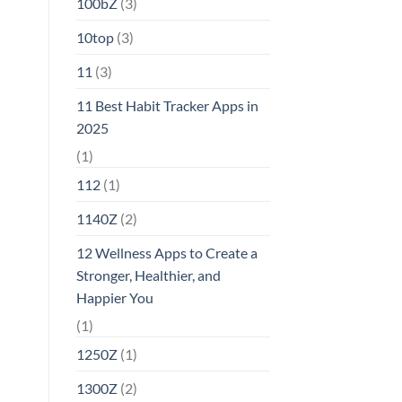
100bZ
(3)
10top
(3)
11
(3)
11 Best Habit Tracker Apps in
2025
(1)
112
(1)
1140Z
(2)
12 Wellness Apps to Create a
Stronger, Healthier, and
Happier You
(1)
1250Z
(1)
1300Z
(2)