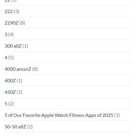
222
(3)
2290Z
(8)
3
(4)
300 allZ
(1)
4
(5)
4000 ancorZ
(8)
400Z
(1)
450Z
(1)
5
(2)
5 of Our Favorite Apple Watch Fitness Apps of 2025
(1)
50-50 allZ
(2)