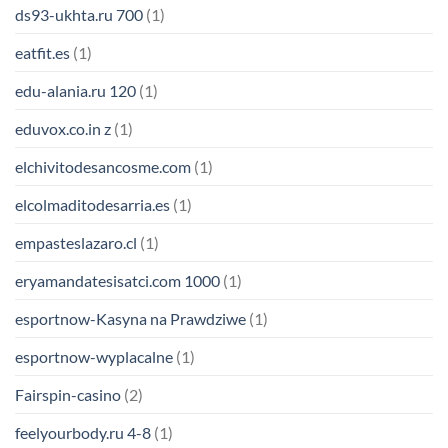
ds93-ukhta.ru 700
(1)
eatfit.es
(1)
edu-alania.ru 120
(1)
eduvox.co.in z
(1)
elchivitodesancosme.com
(1)
elcolmaditodesarria.es
(1)
empasteslazaro.cl
(1)
eryamandatesisatci.com 1000
(1)
esportnow-Kasyna na Prawdziwe
(1)
esportnow-wyplacalne
(1)
Fairspin-casino
(2)
feelyourbody.ru 4-8
(1)