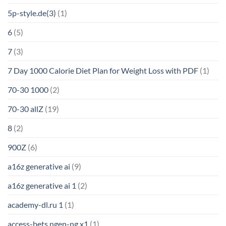
5p-style.de(3)
(1)
6
(5)
7
(3)
7 Day 1000 Calorie Diet Plan for Weight Loss with PDF
(1)
70-30 1000
(2)
70-30 allZ
(19)
8
(2)
900Z
(6)
a16z generative ai
(9)
a16z generative ai 1
(2)
academy-dl.ru 1
(1)
access-bets.ngen-ng x1
(1)