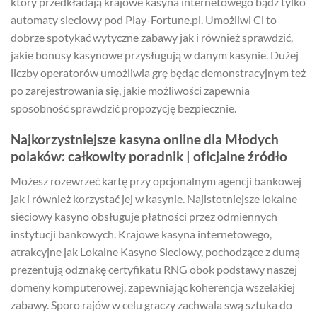
który przedkładają krajowe kasyna internetowego bądź tylko
automaty sieciowy pod Play-Fortune.pl. Umożliwi Ci to
dobrze spotykać wytyczne zabawy jak i również sprawdzić,
jakie bonusy kasynowe przysługują w danym kasynie. Dużej
liczby operatorów umożliwia grę będąc demonstracyjnym też
po zarejestrowania się, jakie możliwości zapewnia
sposobność sprawdzić propozycję bezpiecznie.
Najkorzystniejsze kasyna online dla Młodych
polaków: całkowity poradnik | oficjalne źródło
Możesz rozewrzeć kartę przy opcjonalnym agencji bankowej
jak i również korzystać jej w kasynie. Najistotniejsze lokalne
sieciowy kasyno obsługuje płatności przez odmiennych
instytucji bankowych. Krajowe kasyna internetowego,
atrakcyjne jak Lokalne Kasyno Sieciowy, pochodzące z dumą
prezentują odznakę certyfikatu RNG obok podstawy naszej
domeny komputerowej, zapewniając koherencja wszelakiej
zabawy. Sporo rajów w celu graczy zachwala swą sztuka do