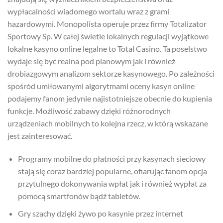
wypłacalności wiadomego wortalu wraz z grami
hazardowymi. Monopolista operuje przez firmy Totalizator
Sportowy Sp. W całej świetle lokalnych regulacji wyjątkowe
lokalne kasyno online legalne to Total Casino. Ta poselstwo
wydaje się być realna pod planowym jak i również
drobiazgowym analizom sektorze kasynowego. Po zależności
spośród umiłowanymi algorytmami oceny kasyn online
podajemy fanom jedynie najistotniejsze obecnie do kupienia
funkcje. Możliwość zabawy dzięki różnorodnych
urządzeniach mobilnych to kolejna rzecz, w którą wskazane
jest zainteresować.
Programy mobilne do płatności przy kasynach sieciowy
stają się coraz bardziej popularne, ofiarując fanom opcja
przytulnego dokonywania wpłat jak i również wypłat za
pomocą smartfonów bądź tabletów.
Gry szachy dzięki żywo po kasynie przez internet