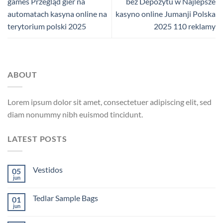
games Przegląd gier na
bez Depozytu w Najlepsze
automatach kasyna online na
kasyno online Jumanji Polska
terytorium polski 2025
2025 110 reklamy
ABOUT
Lorem ipsum dolor sit amet, consectetuer adipiscing elit, sed
diam nonummy nibh euismod tincidunt.
LATEST POSTS
Vestidos
05
jun
Tedlar Sample Bags
01
jun