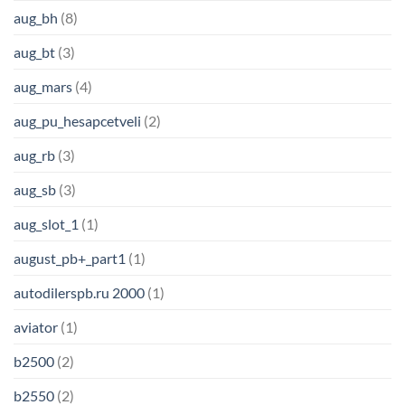
aug_bh
(8)
aug_bt
(3)
aug_mars
(4)
aug_pu_hesapcetveli
(2)
aug_rb
(3)
aug_sb
(3)
aug_slot_1
(1)
august_pb+_part1
(1)
autodilerspb.ru 2000
(1)
aviator
(1)
b2500
(2)
b2550
(2)