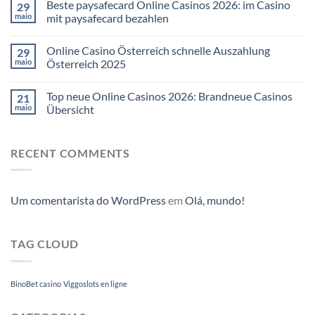
Beste paysafecard Online Casinos 2026: im Casino
29
maio
mit paysafecard bezahlen
Online Casino Österreich schnelle Auszahlung
29
maio
Österreich 2025
Top neue Online Casinos 2026: Brandneue Casinos
21
maio
Übersicht
RECENT COMMENTS
Um comentarista do WordPress
em
Olá, mundo!
TAG CLOUD
BinoBet casino
Viggoslots en ligne