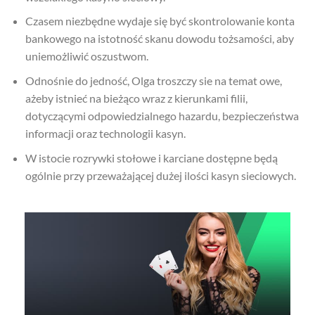
Czasem niezbędne wydaje się być skontrolowanie konta
bankowego na istotność skanu dowodu tożsamości, aby
uniemożliwić oszustwom.
Odnośnie do jedność, Olga troszczy sie na temat owe,
ażeby istnieć na bieżąco wraz z kierunkami filii,
dotyczącymi odpowiedzialnego hazardu, bezpieczeństwa
informacji oraz technologii kasyn.
W istocie rozrywki stołowe i karciane dostępne będą
ogólnie przy przeważającej dużej ilości kasyn sieciowych.