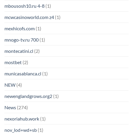
mbousosh10.ru 4-8
(1)
mcwcasinoworld.com z4
(1)
mexhicofs.com
(1)
mnogo-tv.ru 700
(1)
montecatini.cl
(2)
mostbet
(2)
municasablanca.cl
(1)
NEW
(4)
newenglandgrows.org2
(1)
News
(274)
nexoriahub.work
(1)
nov_lod+wd+sb
(1)