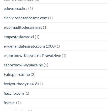
eduvox.co.in z
(1)
elchivitodesancosme.com
(1)
elcolmaditodesarria.es
(1)
empasteslazaro.cl
(1)
eryamandatesisatci.com 1000
(1)
esportnow-Kasyna na Prawdziwe
(1)
esportnow-wyplacalne
(1)
Fairspin-casino
(2)
feelyourbody.ru 4-8
(1)
fiaccho.com
(1)
fiser.es
(1)