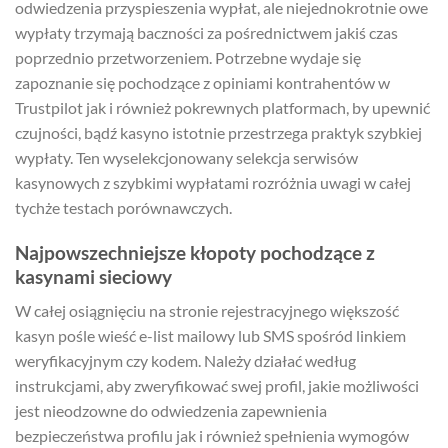
odwiedzenia przyspieszenia wypłat, ale niejednokrotnie owe
wypłaty trzymają baczności za pośrednictwem jakiś czas
poprzednio przetworzeniem. Potrzebne wydaje się
zapoznanie się pochodzące z opiniami kontrahentów w
Trustpilot jak i również pokrewnych platformach, by upewnić
czujności, bądź kasyno istotnie przestrzega praktyk szybkiej
wypłaty. Ten wyselekcjonowany selekcja serwisów
kasynowych z szybkimi wypłatami rozróżnia uwagi w całej
tychże testach porównawczych.
Najpowszechniejsze kłopoty pochodzące z
kasynami sieciowy
W całej osiągnięciu na stronie rejestracyjnego większość
kasyn pośle wieść e-list mailowy lub SMS spośród linkiem
weryfikacyjnym czy kodem. Należy działać według
instrukcjami, aby zweryfikować swej profil, jakie możliwości
jest nieodzowne do odwiedzenia zapewnienia
bezpieczeństwa profilu jak i również spełnienia wymogów