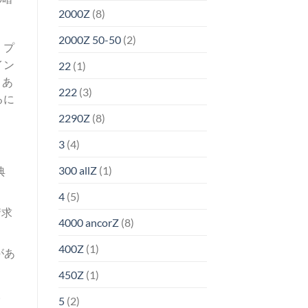
2000Z
(8)
2000Z 50-50
(2)
、プ
イン
22
(1)
とあ
222
(3)
るに
2290Z
(8)
3
(4)
300 allZ
(1)
典
4
(5)
請求
4000 ancorZ
(8)
400Z
(1)
があ
450Z
(1)
。
5
(2)