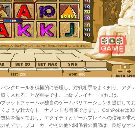
、バンクロールを積極的に管理し、対戦相手をよく知り、アグ
を取り入れることが重要です。上級プレイヤー向けには、
o Pokerなどのプラットフォームが独自のゲームバリエーションを提供して
ような壮大なトーナメントも開催できます。CoinPokerは33
ン技術を備えており、エクイティとゲームプレイへの信頼を求
魅力的です。ブローカーやその他の関係者の価値は、良好なオ
。