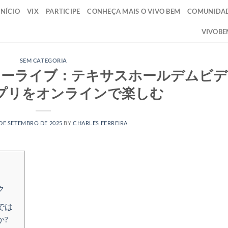
INÍCIO
VIX
PARTICIPE
CONHEÇA MAIS O VIVO BEM
COMUNIDAD
VIVOBE
SEM CATEGORIA
カーライブ：テキサスホールデムビデ
プリをオンラインで楽しむ
 DE SETEMBRO DE 2025
BY
CHARLES FERREIRA
ク
では
?