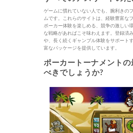
ゲームに慣れていない人でも、腕利きの
ムです。これらのサイトは、経験豊富な
ポーカー体験を楽しめる、競争の激しい
な戦略があればこそ味わえます。登録済
や、長く続くギャンブル体験をサポート
富なパッケージを提供しています。
ポーカートーナメントの
べきでしょうか?