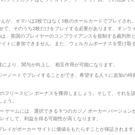
んが、オマハは2枚ではなく5枚のホールカードでプレイされ
せで、そのうち2枚だけをプレイする必要があります。オンラ
のは、英国のプレイヤーのコンプライアンスを規制する裁判所
サイトに参加できません。また、ウェルカムボーナスを受け取
。
ルの選択肢により、関与が向上し、相互作用が可能になります。
ジーノートでプレイすることができ、希望する人々に追加の特
最高のフリースピン ボーナスを獲得しましょう。そして、それを
しょう。
ー ゲームには、選択できる 9 つのカジノ ポーカー バージョン
をプレイして、利益を得る可能性が高くなります。
プレイがポーカー サイトに価値をもたらすことが保証されます