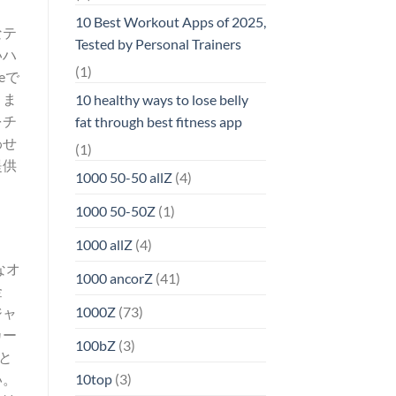
10 Best Workout Apps of 2025,
なテ
Tested by Personal Trainers
いハ
(1)
deで
きま
10 healthy ways to lose belly
をチ
fat through best fitness app
わせ
(1)
提供
1000 50-50 allZ
(4)
1000 50-50Z
(1)
1000 allZ
(4)
々なオ
1000 ancorZ
(41)
金
1000Z
(73)
ジャ
カー
100bZ
(3)
と
10top
(3)
い。