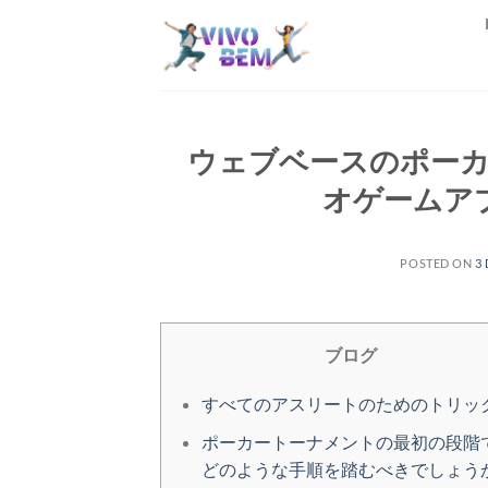
Skip
to
content
ウェブベースのポー
オゲームア
POSTED ON
3
ブログ
すべてのアスリートのためのトリッ
ポーカートーナメントの最初の段階
どのような手順を踏むべきでしょうか