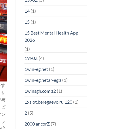
14
(1)
15
(1)
15 Best Mental Health App
2026
(1)
1990Z
(4)
1win-eg.net
(1)
1win-eg.netar-eg z
(1)
在す
1winsgh.com z2
(1)
るサ
が与
1xslot.beregaevo.ru 120
(1)
。ピ
2
(5)
セン
ャッ
2000 ancorZ
(7)
の暗