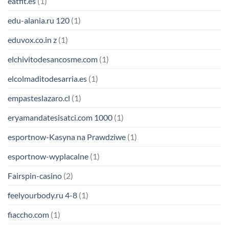
eatfit.es
(1)
edu-alania.ru 120
(1)
eduvox.co.in z
(1)
elchivitodesancosme.com
(1)
elcolmaditodesarria.es
(1)
empasteslazaro.cl
(1)
eryamandatesisatci.com 1000
(1)
esportnow-Kasyna na Prawdziwe
(1)
esportnow-wyplacalne
(1)
Fairspin-casino
(2)
feelyourbody.ru 4-8
(1)
fiaccho.com
(1)