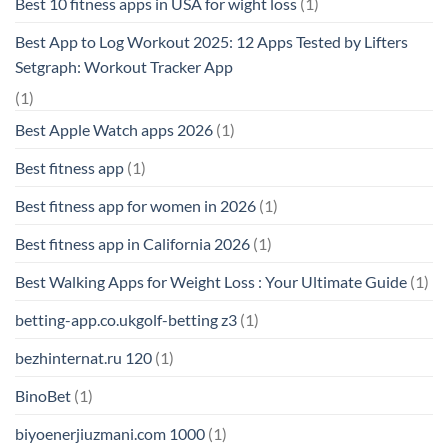
Best 10 fitness apps in USA for wight loss
(1)
Best App to Log Workout 2025: 12 Apps Tested by Lifters
Setgraph: Workout Tracker App
(1)
Best Apple Watch apps 2026
(1)
Best fitness app
(1)
Best fitness app for women in 2026
(1)
Best fitness app in California 2026
(1)
Best Walking Apps for Weight Loss : Your Ultimate Guide
(1)
betting-app.co.ukgolf-betting z3
(1)
bezhinternat.ru 120
(1)
BinoBet
(1)
biyoenerjiuzmani.com 1000
(1)