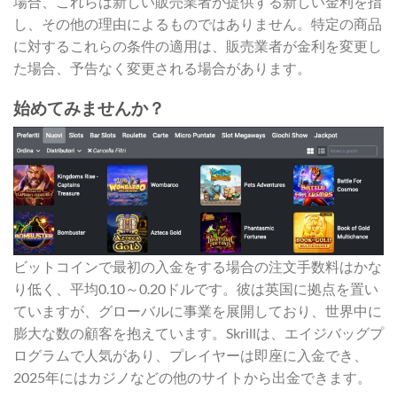
場合、これらは新しい販売業者が提供する新しい金利を指
し、その他の理由によるものではありません。特定の商品
に対するこれらの条件の適用は、販売業者が金利を変更し
た場合、予告なく変更される場合があります。
始めてみませんか？
ビットコインで最初の入金をする場合の注文手数料はかな
り低く、平均0.10～0.20ドルです。彼は英国に拠点を置い
ていますが、グローバルに事業を展開しており、世界中に
膨大な数の顧客を抱えています。Skrillは、エイジバッグプ
ログラムで人気があり、プレイヤーは即座に入金でき、
2025年にはカジノなどの他のサイトから出金できます。