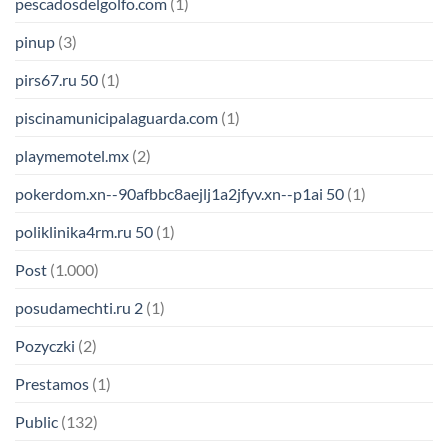
pescadosdelgolfo.com
(1)
pinup
(3)
pirs67.ru 50
(1)
piscinamunicipalaguarda.com
(1)
playmemotel.mx
(2)
pokerdom.xn--90afbbc8aejlj1a2jfyv.xn--p1ai 50
(1)
poliklinika4rm.ru 50
(1)
Post
(1.000)
posudamechti.ru 2
(1)
Pozyczki
(2)
Prestamos
(1)
Public
(132)