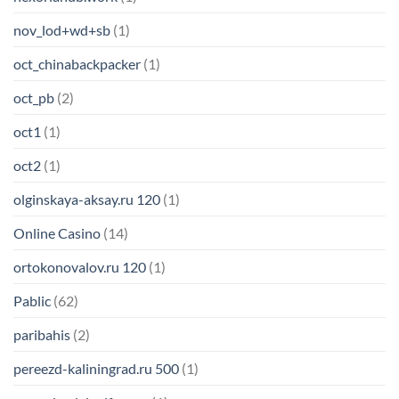
nov_lod+wd+sb
(1)
oct_chinabackpacker
(1)
oct_pb
(2)
oct1
(1)
oct2
(1)
olginskaya-aksay.ru 120
(1)
Online Casino
(14)
ortokonovalov.ru 120
(1)
Pablic
(62)
paribahis
(2)
pereezd-kaliningrad.ru 500
(1)