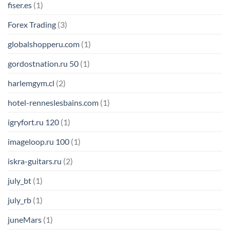
fiser.es
(1)
Forex Trading
(3)
globalshopperu.com
(1)
gordostnation.ru 50
(1)
harlemgym.cl
(2)
hotel-renneslesbains.com
(1)
igryfort.ru 120
(1)
imageloop.ru 100
(1)
iskra-guitars.ru
(2)
july_bt
(1)
july_rb
(1)
juneMars
(1)