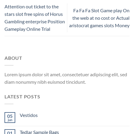
Attention out ticket to the
Fa Fa Fa Slot Game play On
stars slot free spins of Horus
the web at no cost or Actual
Gambling enterprise Position
aristocrat games slots Money
Gameplay Online Trial
ABOUT
Lorem ipsum dolor sit amet, consectetuer adipiscing elit, sed
diam nonummy nibh euismod tincidunt.
LATEST POSTS
Vestidos
05
jun
Tedlar Sample Bags
01