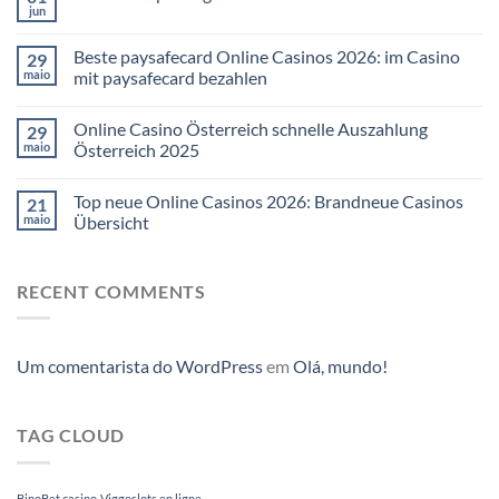
jun
Beste paysafecard Online Casinos 2026: im Casino
29
maio
mit paysafecard bezahlen
Online Casino Österreich schnelle Auszahlung
29
maio
Österreich 2025
Top neue Online Casinos 2026: Brandneue Casinos
21
maio
Übersicht
RECENT COMMENTS
Um comentarista do WordPress
em
Olá, mundo!
TAG CLOUD
BinoBet casino
Viggoslots en ligne