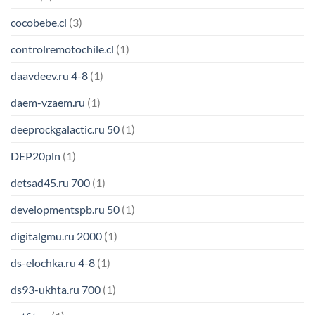
cocobebe.cl
(3)
controlremotochile.cl
(1)
daavdeev.ru 4-8
(1)
daem-vzaem.ru
(1)
deeprockgalactic.ru 50
(1)
DEP20pln
(1)
detsad45.ru 700
(1)
developmentspb.ru 50
(1)
digitalgmu.ru 2000
(1)
ds-elochka.ru 4-8
(1)
ds93-ukhta.ru 700
(1)