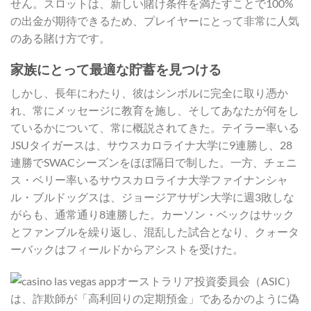
せん。スロットは、新しい賭け条件を満たすことで100%
の出金が期待できるため、プレイヤーにとって非常に人気
のある賭け方です。
家族にとって最適な貯蓄を見つける
しかし、長年にわたり、彼はシンボルに完全に取り憑か
れ、常にメッセージに教育を施し、そしてあなたが何をし
ているかについて、常に概説されてきた。テイラー率いる
JSUタイガースは、サウスカロライナ大学に9連勝し、28
連勝でSWACシーズンをほぼ隔日で制した。一方、チェニ
ス・ベリー率いるサウスカロライナ大学ファイナンシャ
ル・ブルドッグスは、ジョージアサザン大学​​に週3敗しな
がらも、通常通り8連勝した。カーソン・ベックはサック
とファンブルを繰り返し、混乱した試合となり、クォータ
ーバックはフィールドからアシストを受けた。
オーストラリア投資委員会（ASIC）
は、詐欺師が「高利回りの定期預金」であるかのように偽