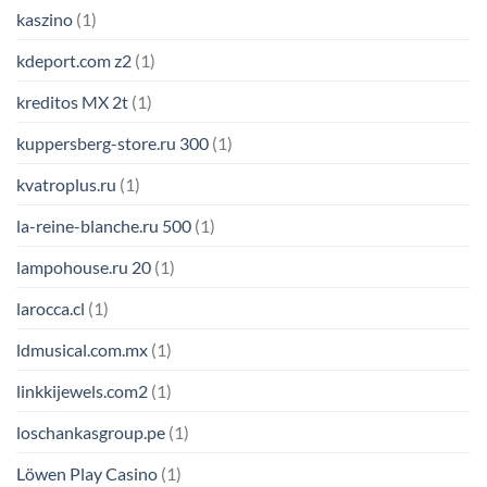
kaszino
(1)
kdeport.com z2
(1)
kreditos MX 2t
(1)
kuppersberg-store.ru 300
(1)
kvatroplus.ru
(1)
la-reine-blanche.ru 500
(1)
lampohouse.ru 20
(1)
larocca.cl
(1)
ldmusical.com.mx
(1)
linkkijewels.com2
(1)
loschankasgroup.pe
(1)
Löwen Play Casino
(1)