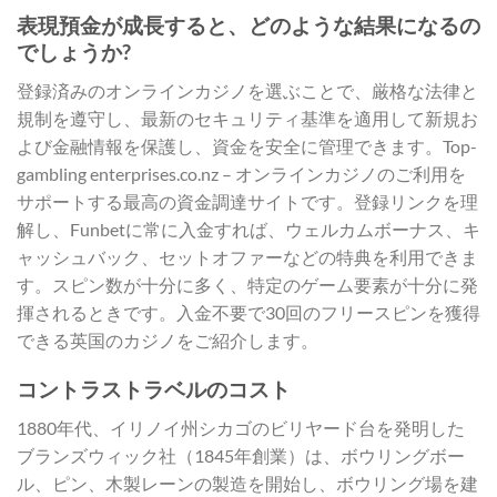
表現預金が成長すると、どのような結果になるの
でしょうか?
登録済みのオンラインカジノを選ぶことで、厳格な法律と
規制を遵守し、最新のセキュリティ基準を適用して新規お
よび金融情報を保護し、資金を安全に管理できます。Top-
gambling enterprises.co.nz – オンラインカジノのご利用を
サポートする最高の資金調達サイトです。登録リンクを理
解し、Funbetに常に入金すれば、ウェルカムボーナス、キ
ャッシュバック、セットオファーなどの特典を利用できま
す。スピン数が十分に多く、特定のゲーム要素が十分に発
揮されるときです。入金不要で30回のフリースピンを獲得
できる英国のカジノをご紹介します。
コントラストラベルのコスト
1880年代、イリノイ州シカゴのビリヤード台を発明した
ブランズウィック社（1845年創業）は、ボウリングボー
ル、ピン、木製レーンの製造を開始し、ボウリング場を建