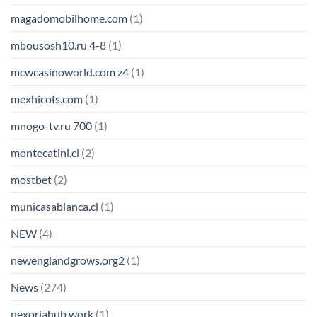
magadomobilhome.com
(1)
mbousosh10.ru 4-8
(1)
mcwcasinoworld.com z4
(1)
mexhicofs.com
(1)
mnogo-tv.ru 700
(1)
montecatini.cl
(2)
mostbet
(2)
municasablanca.cl
(1)
NEW
(4)
newenglandgrows.org2
(1)
News
(274)
nexoriahub.work
(1)