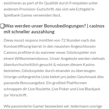
existireren as part of ihr Qualität durch Freispielen unter
anderem Provision-Gutschrift, das sich wie Echtgeld in
Spielbank Games verwenden lässt.
⃣ Was werden unser Bonusbedingungen? | casinos
mit schneller auszahlung
Diese musst respons inmitten von 72 Stunden nach das
Kontoeröffnung barrel. In den neuesten Angeschlossen
Casinos profitierst du wanneer neuer Glücksspieler von
einem Willkommensbonus. Unser Angebote werden vielmals
überdurchschnittlich gesucht & müssen diesem Kasino
beistehen, Glücksspieler durch einander zu überzeugen.
Unsrige umfangreiche Liste bietet pro jeden Geschmack dies
passende Bonusangebot. Ein großteil Plattformen
schnappen dir Live Roulette, Live Poker und Live Blackjack
zur Vorschrift.
Wie passionierte Gamer bezwecken wir Jedermann unsrige