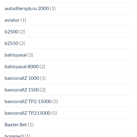
autodilerspb.ru 2000
(1)
aviator
(1)
b2500
(2)
b2550
(2)
bahisyasal
(3)
bahisyasal 8000
(2)
bancorallZ 1000
(1)
bancorallZ 1500
(2)
bancorallZ TP2 15000
(5)
bancorallZ TP215000
(5)
Baxter Bet
(1)
bcgame3
(1)