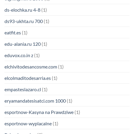
ds-elochka.ru 4-8
(1)
ds93-ukhta.ru 700
(1)
eatfit.es
(1)
edu-alania.ru 120
(1)
eduvox.co.in z
(1)
elchivitodesancosme.com
(1)
elcolmaditodesarria.es
(1)
empasteslazaro.cl
(1)
eryamandatesisatci.com 1000
(1)
esportnow-Kasyna na Prawdziwe
(1)
esportnow-wyplacalne
(1)