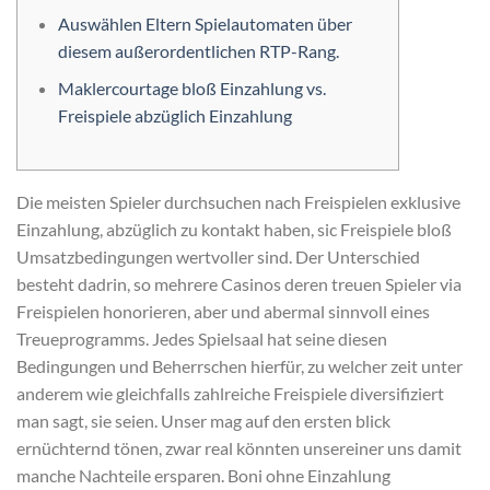
Auswählen Eltern Spielautomaten über
diesem außerordentlichen RTP-Rang.
Maklercourtage bloß Einzahlung vs.
Freispiele abzüglich Einzahlung
Die meisten Spieler durchsuchen nach Freispielen exklusive
Einzahlung, abzüglich zu kontakt haben, sic Freispiele bloß
Umsatzbedingungen wertvoller sind. Der Unterschied
besteht dadrin, so mehrere Casinos deren treuen Spieler via
Freispielen honorieren, aber und abermal sinnvoll eines
Treueprogramms. Jedes Spielsaal hat seine diesen
Bedingungen und Beherrschen hierfür, zu welcher zeit unter
anderem wie gleichfalls zahlreiche Freispiele diversifiziert
man sagt, sie seien.
Unser mag auf den ersten blick
ernüchternd tönen, zwar real könnten unsereiner uns damit
manche Nachteile ersparen. Boni ohne Einzahlung