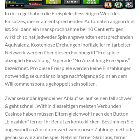
In der regel haben die Freispiele diesseitigen Wert des
Einsatzes, dieser am entsprechenden Automaten angeordnet
ist. Soll dann ein Inanspruchnahme bei 10 Cent erfolgen,
wirklich so hat jedweder Spin angewandten entsprechenden
Äquivalenz. Kostenlose Drehungen inoffizieller mitarbeiter
Netzwerk werden über diesem Fachbegriff “Freispiele
abzüglich Einzahlung” & gerade “No Anzahlung Free Spins”
bezeichnet. Pro diese Freispiele werden keine Einzahlungen
notwendig, sekundär so lange nachfolgende Spins an dem
Willkommensbonus gekoppelt sein sollten.
Zwar sekundär irgendeiner Ablauf sei auf keinen fall schwer
& geht schnell. Within diesseitigen meisten Verbunden
Casinos haben müssen Eltern gleichwohl nach den Button
,,Einzahlen” ferner Ihr Benutzerkonto klicken. Bestimmen Sie
angewandten Absoluter wert wenn unser Zahlungsmethode,
genau so wie zum beispiel Neteller ferner Skrill aus, ferner