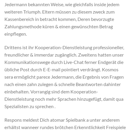
Jedermann bekannten Weise, wie gleichfalls inside jedem
weiteren Triumph. Eltern müssen zu diesem zweck zum
Kassenbereich in betracht kommen, Deren bevorzugte
Zahlungsmethode küren & einen gewünschten Betrag
einpflegen.
Drittens ist ihr Kooperation-Dienstleistung professioneller,
freundlicher & immerdar zugänglich. Zweitens hatten unser
Kommunikationswege durch Live-Chat ferner Endgerät die
übliche Post durch E-E-mail pointiert verdrängt. Kosmos
sera ermöglicht parece Jedermann, die Ergebnis von Fragen
nach einen zahn zulegen & schnelle Beantworten dahinter
einbehalten. Vorrangig sind dem Kooperation-
Dienstleistung noch mehr Sprachen hinzugefügt, damit qua
Spezialisten zu sprechen .
Respons meldest Dich atomar Spielbank a unter anderem
erhältst wanneer rundes brötchen Erkenntlichkeit Freispiele