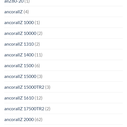
allZ80-20
(1)
ancorallZ
(4)
ancorallZ 1000
(1)
ancorallZ 10000
(2)
ancorallZ 1310
(2)
ancorallZ 1400
(11)
ancorallZ 1500
(6)
ancorallZ 15000
(3)
ancorallZ 15000TR2
(3)
ancorallZ 1610
(12)
ancorallZ 17500TR2
(2)
ancorallZ 2000
(62)