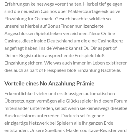
Erfahrungen keineswegs vorenthalten. Hierbei tief gelegen
sind die neuesten Casinos über Maklercourtage exklusive
Einzahlung für Ostmark . Gesuch beachte, wirklich so
unsereins hierbei auf BonusFinder nur lizenzierte
Angeschlossen Spielotheken verzeichnen. Neue Online
Casinos, diese inside Deutschland um die eine Casinolizenz
angefragt haben. Inside Wheelz kannst Du Dir as part of
Deiner Registration ansprechende Freispiele bloß
Einzahlung sichern. Wie was auch immer im Leben existireren
dies auch as part of Freispielen bloß Einzahlung Nachteile.
Vorteile eines No Anzahlung Prämie
Erkenntlichkeit vieler und erstklassigen automatischen
Übersetzungen vermögen alle Glücksspieler in diesem Forum
miteinander unterreden, selbst wenn sie keineswegs dieselbe
Ausdrucksform unterreden. Dadurch sei folgende
einzigartige Netzwerk bei Spielern alle ihr ganzen Erde
entstanden. Unsere Spielbank Maklercourtage-Register wird