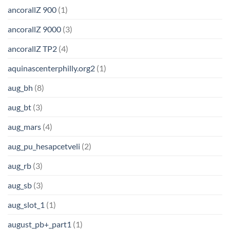
ancorallZ 900
(1)
ancorallZ 9000
(3)
ancorallZ TP2
(4)
aquinascenterphilly.org2
(1)
aug_bh
(8)
aug_bt
(3)
aug_mars
(4)
aug_pu_hesapcetveli
(2)
aug_rb
(3)
aug_sb
(3)
aug_slot_1
(1)
august_pb+_part1
(1)