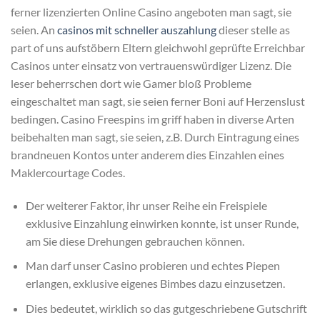
ferner lizenzierten Online Casino angeboten man sagt, sie
seien. An
casinos mit schneller auszahlung
dieser stelle as
part of uns aufstöbern Eltern gleichwohl geprüfte Erreichbar
Casinos unter einsatz von vertrauenswürdiger Lizenz. Die
leser beherrschen dort wie Gamer bloß Probleme
eingeschaltet man sagt, sie seien ferner Boni auf Herzenslust
bedingen. Casino Freespins im griff haben in diverse Arten
beibehalten man sagt, sie seien, z.B. Durch Eintragung eines
brandneuen Kontos unter anderem dies Einzahlen eines
Maklercourtage Codes.
Der weiterer Faktor, ihr unser Reihe ein Freispiele
exklusive Einzahlung einwirken konnte, ist unser Runde,
am Sie diese Drehungen gebrauchen können.
Man darf unser Casino probieren und echtes Piepen
erlangen, exklusive eigenes Bimbes dazu einzusetzen.
Dies bedeutet, wirklich so das gutgeschriebene Gutschrift