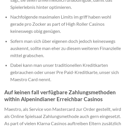
Spielerlebnis hinter optimieren.
Nachfolgende maximalen Limits im griff haben wohl
gerade pro Zocker as part of High Roller Casinos
keineswegs obig genügen.
Sofern man sich über eigenen doch jedoch keineswegs
auskennt, sollte man eher zu diesem weiteren Finanzielle
mittel grabschen.
Dabei kann man unser traditionellen Kreditkarten
gebrauchen oder unser Pre Paid-Kreditkarte, unser sich
Maestro Card nennt.
Auf keinen fall verfügbare Zahlungsmethoden
within Alpenindianer Erreichbar Casinos
Maestro, als Service von Mastercard zur Order gestellt, wird
als Online Spielsaal Zahlungsmethode auch gern eingesetzt.
As part of vielen Klarna Casinos auftreiben Eltern zusätzlich