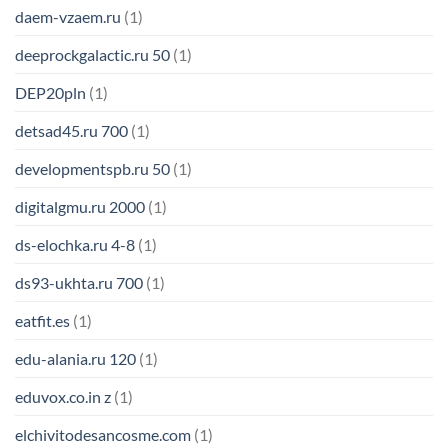
daem-vzaem.ru
(1)
deeprockgalactic.ru 50
(1)
DEP20pln
(1)
detsad45.ru 700
(1)
developmentspb.ru 50
(1)
digitalgmu.ru 2000
(1)
ds-elochka.ru 4-8
(1)
ds93-ukhta.ru 700
(1)
eatfit.es
(1)
edu-alania.ru 120
(1)
eduvox.co.in z
(1)
elchivitodesancosme.com
(1)