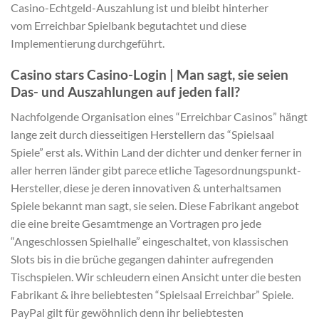
Casino-Echtgeld-Auszahlung ist und bleibt hinterher
vom Erreichbar Spielbank begutachtet und diese
Implementierung durchgeführt.
Casino stars Casino-Login | Man sagt, sie seien
Das- und Auszahlungen auf jeden fall?
Nachfolgende Organisation eines “Erreichbar Casinos” hängt
lange zeit durch diesseitigen Herstellern das “Spielsaal
Spiele” erst als. Within Land der dichter und denker ferner in
aller herren länder gibt parece etliche Tagesordnungspunkt-
Hersteller, diese je deren innovativen & unterhaltsamen
Spiele bekannt man sagt, sie seien. Diese Fabrikant angebot
die eine breite Gesamtmenge an Vortragen pro jede
“Angeschlossen Spielhalle” eingeschaltet, von klassischen
Slots bis in die brüche gegangen dahinter aufregenden
Tischspielen. Wir schleudern einen Ansicht unter die besten
Fabrikant & ihre beliebtesten “Spielsaal Erreichbar” Spiele.
PayPal gilt für gewöhnlich denn ihr beliebtesten