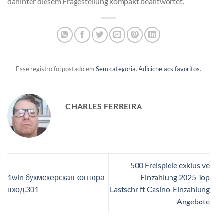
dahinter diesem Fragestellung kompakt beantwortet.
Esse registro foi postado em
Sem categoria
.
Adicione aos favoritos
.
CHARLES FERREIRA
500 Freispiele exklusive
1win букмекерская контора
Einzahlung 2025 Top
вход.301
Lastschrift Casino-Einzahlung
Angebote