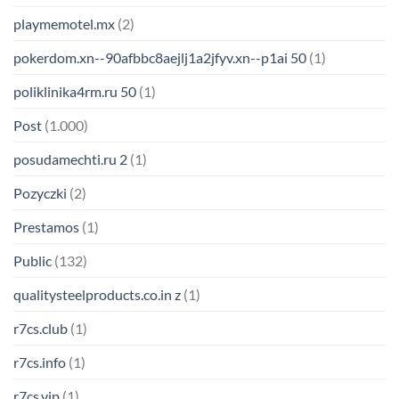
playmemotel.mx
(2)
pokerdom.xn--90afbbc8aejlj1a2jfyv.xn--p1ai 50
(1)
poliklinika4rm.ru 50
(1)
Post
(1.000)
posudamechti.ru 2
(1)
Pozyczki
(2)
Prestamos
(1)
Public
(132)
qualitysteelproducts.co.in z
(1)
r7cs.club
(1)
r7cs.info
(1)
r7cs.vip
(1)