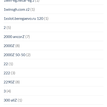
1win-eg.netar-eg z
(1)
1winsgh.com z2
(1)
1xslot.beregaevo.ru 120
(1)
2
(5)
2000 ancorZ
(7)
2000Z
(8)
2000Z 50-50
(2)
22
(1)
222
(3)
2290Z
(8)
3
(4)
300 allZ
(1)