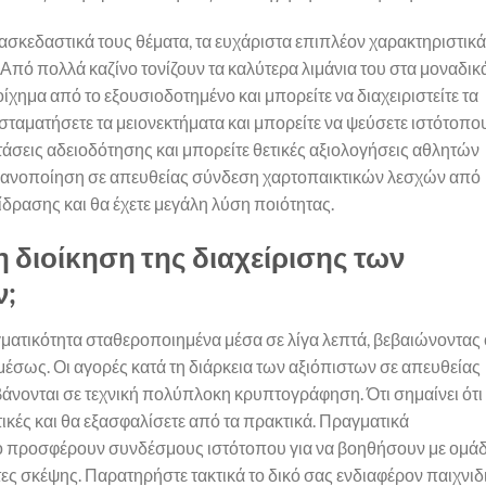
διασκεδαστικά τους θέματα, τα ευχάριστα επιπλέον χαρακτηριστικά
Από πολλά καζίνο τονίζουν τα καλύτερα λιμάνια του στα μοναδικ
χημα από το εξουσιοδοτημένο και μπορείτε να διαχειριστείτε τα
 σταματήσετε τα μειονεκτήματα και μπορείτε να ψεύσετε ιστότοπο
άσεις αδειοδότησης και μπορείτε θετικές αξιολογήσεις αθλητών
ικανοποίηση σε απευθείας σύνδεση χαρτοπαικτικών λεσχών από
τίδρασης και θα έχετε μεγάλη λύση ποιότητας.
τη διοίκηση της διαχείρισης των
ν;
ματικότητα σταθεροποιημένα μέσα σε λίγα λεπτά, βεβαιώνοντας 
μέσως. Οι αγορές κατά τη διάρκεια των αξιόπιστων σε απευθείας
νονται σε τεχνική πολύπλοκη κρυπτογράφηση. Ότι σημαίνει ότι 
κές και θα εξασφαλίσετε από τα πρακτικά. Πραγματικά
τυο προσφέρουν συνδέσμους ιστότοπου για να βοηθήσουν με ομά
ες σκέψης. Παρατηρήστε τακτικά το δικό σας ενδιαφέρον παιχνιδ