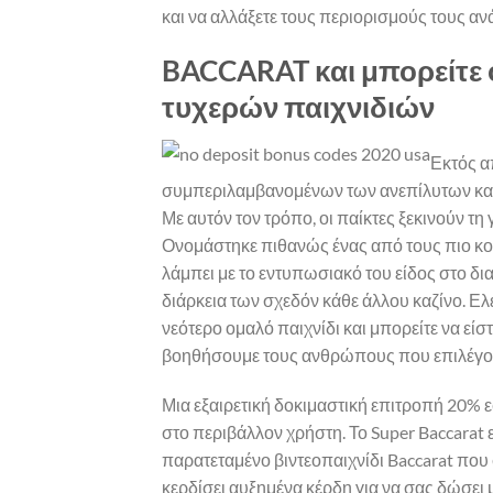
και να αλλάξετε τους περιορισμούς τους ανά
BACCARAT και μπορείτε 
τυχερών παιχνιδιών
Εκτός απ
συμπεριλαμβανομένων των ανεπίλυτων κατα
Με αυτόν τον τρόπο, οι παίκτες ξεκινούν τ
Ονομάστηκε πιθανώς ένας από τους πιο 
λάμπει με το εντυπωσιακό του είδος στο διαδ
διάρκεια των σχεδόν κάθε άλλου καζίνο. Ελ
νεότερο ομαλό παιχνίδι και μπορείτε να είστ
βοηθήσουμε τους ανθρώπους που επιλέγουν 
Μια εξαιρετική δοκιμαστική επιτροπή 20% ε
στο περιβάλλον χρήστη. Το Super Baccarat
παρατεταμένο βιντεοπαιχνίδι Baccarat που 
κερδίσει αυξημένα κέρδη για να σας δώσει μ