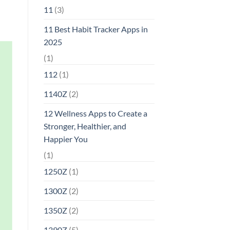
11
(3)
11 Best Habit Tracker Apps in
2025
(1)
112
(1)
1140Z
(2)
12 Wellness Apps to Create a
Stronger, Healthier, and
Happier You
(1)
1250Z
(1)
1300Z
(2)
1350Z
(2)
1390Z
(5)