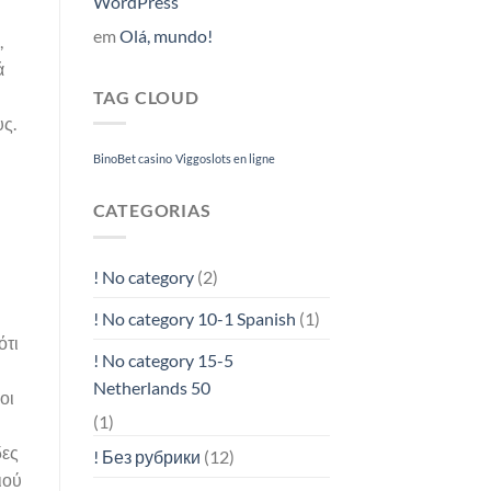
WordPress
em
Olá, mundo!
,
ά
TAG CLOUD
υς.
BinoBet casino
Viggoslots en ligne
CATEGORIAS
! No category
(2)
! No category 10-1 Spanish
(1)
ότι
! No category 15-5
Netherlands 50
οι
(1)
δες
! Без рубрики
(12)
ιού