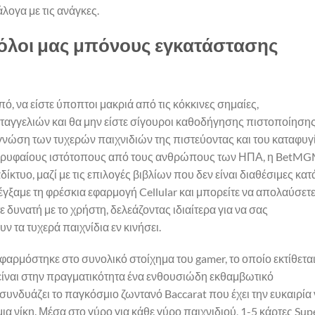
λογα με τις ανάγκες.
όλοι μας μπόνους εγκατάστασης
ό, να είστε ύποπτοι μακριά από τις κόκκινες σημαίες,
γγελιών και θα μην είστε σίγουροι καθοδήγησης πιστοποίησης
η γνώση των τυχερών παιχνιδιών της πιστεύοντας και του καταφυγ
κορυφαίους ιστότοπους από τους ανθρώπους των ΗΠΑ, η BetM
ίκτυο, μαζί με τις επιλογές βιβλίων που δεν είναι διαθέσιμες κατ
έγξαμε τη φρέσκια εφαρμογή Cellular και μπορείτε να απολαύσετε
ε δυνατή με το χρήστη, δελεάζοντας ιδιαίτερα για να σας
τα τυχερά παιχνίδια εν κινήσει.
φαρμόστηκε στο συνολικό στοίχημα του gamer, το οποίο εκτίθετα
 είναι στην πραγματικότητα ένα ενθουσιώδη εκθαμβωτικό
συνδυάζει το παγκόσμιο ζωντανό Baccarat που έχει την ευκαιρία
ια νίκη. Μέσα στο γύρο για κάθε γύρο παιχνιδιού, 1-5 κάρτες Sup