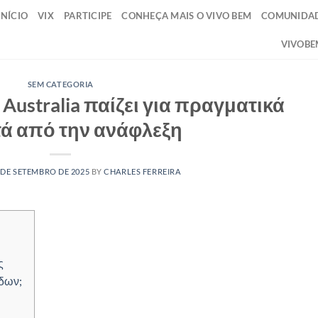
INÍCIO
VIX
PARTICIPE
CONHEÇA MAIS O VIVO BEM
COMUNIDAD
VIVOBE
SEM CATEGORIA
 Australia παίζει για πραγματικά
ά από την ανάφλεξη
 DE SETEMBRO DE 2025
BY
CHARLES FERREIRA
ς
δων;