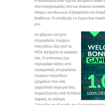
Η κατανόηση όταν πρέπει να ορίσετε κάθε τ
νέοι επαγγελματίες στο Las Atlantis ανα
λάτρεις του Baccarat. Εξασφαλίζει την ένα
διαδίκτυο. Οι υποδοχές LV έχουν ένα ποικίλ
pro.
Αν ψάχνετε να έχετε
επιχειρήσεις τυχερών
παιχνιδιών έξω από τις
ΗΠΑ, θα βρείτε το ασφαλές
σας. Ο ιστότοπος έχει
περιγράψει λίστες από
πραγματικές επιχειρήσεις
τυχερών παιχνιδιών
χρημάτων που σας
χαιρετίσατε σίγουρα τους
συμμετέχοντες από τη Νότια
Αφρική, τη νεότερη
Ζηλανδία, τον Καναδά, την Αυστραλιανή ήπει