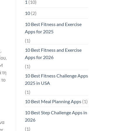
1
(10)
10
(2)
10 Best Fitness and Exercise
Apps for 2025
(1)
10 Best Fitness and Exercise
.
Apps for 2026
ίου.
GM
(1)
ά τη
10 Best Fitness Challenge Apps
 το
2025 in USA
(1)
10 Best Meal Planning Apps
(1)
ι
10 Best Step Challenge Apps in
2026
 να
(1)
er