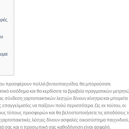
ορές
ου
ρυμα
 που προσφέρουν πολλά βιντεοπαιχνίδια, θα μπορούσατε
τικό εισόδημα και θα κερδίσετε τα βραβεία πραγματικών μετρητώ
ς σύνδεση χαρτοπαικτικών λεσχών δίνουν κίνητρα και μπορείτε
 επαγγελματίες να παίξουν πολύ περισσότερα.
Ως εκ τούτου, οι
υς τύπους προσφορών και θα βελτιστοποιήσετε τις αποδόσεις 
 χαρτοπαικτικές λέσχες δίνουν ασφαλές οικοσύστημα παιχνιδιού,
ματά σας και η προσωπική σας καθοδήγηση είναι ασφαλή.