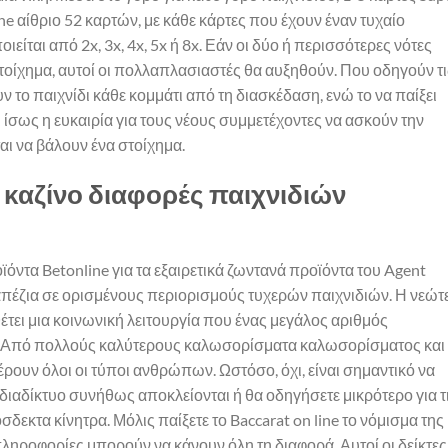
ne αίθριο 52 καρτών, με κάθε κάρτες που έχουν έναν τυχαίο
αι από 2x, 3x, 4x, 5x ή 8x. Εάν οι δύο ή περισσότερες νότες
τοίχημα, αυτοί οι πολλαπλασιαστές θα αυξηθούν. Που οδηγούν τι
 το παιχνίδι κάθε κομμάτι από τη διασκέδαση, ενώ το να παίξει
ι ίσως η ευκαιρία για τους νέους συμμετέχοντες να ασκούν την
αι να βάλουν ένα στοίχημα.
 καζίνο διαφορές παιχνιδιών
ϊόντα Betonline για τα εξαιρετικά ζωντανά προϊόντα του Agent
απέζια σε ορισμένους περιορισμούς τυχερών παιχνιδιών. Η νεώτ
ει μια κοινωνική λειτουργία που ένας μεγάλος αριθμός
. Από πολλούς καλύτερους καλωσορίσματα καλωσορίσματος και
ρουν όλοι οι τύποι ανθρώπων. Ωστόσο, όχι, είναι σημαντικό να
ο διαδίκτυο συνήθως αποκλείονται ή θα οδηγήσετε μικρότερο για τ
εκτα κίνητρα. Μόλις παίξετε το Baccarat on line το νόμισμα της
ληροφορίες μπορούν να κάνουν όλη τη διαφορά. Αυτοί οι δείκτες