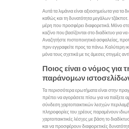
Αυτά τα λιμάνια είναι αξιοσημείωτα για τα 
καθώς και τη δυνατότητα μεγάλων τζάκποτ. 
μέρη που προσφέρει διαφορετικά. Μόνο στοί
καζίνο που βασίζονται στο διαδίκτυο για να
Αναζητήστε πιστοποιητικά ασφαλείας, προτ
πριν εγγραφείτε προς τα πάνω. Καλύτερη 
μόνα τους σχετικά με τις άμεσες στιγμές αν
Ποιος είναι ο νόμος για 
παράνομων ιστοσελίδω
Τα περισσότερα ερωτήματα είναι στην πραγ
πρέπει να αγοράσετε πίσω για να παίξετε α
σύνδεση χαρτοπαικτικών λεσχών περιλαμβά
πληροφορίες του χρέους παραμένουν ιδιωτι
χαρτοπαικτικές λέσχες με βάση το διαδίκ
και να προσφέρουν διαφορετικές δυνατότητ