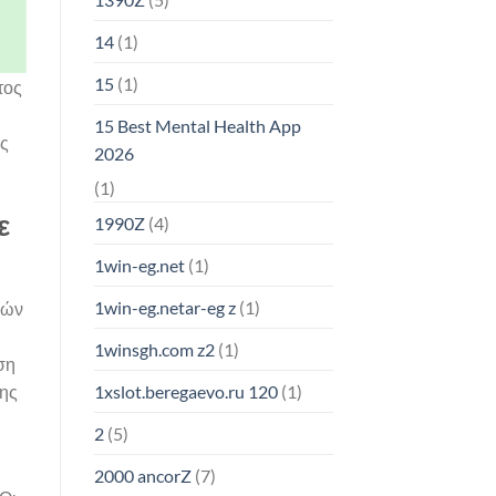
14
(1)
15
(1)
τος
15 Best Mental Health App
ις
2026
(1)
ε
1990Z
(4)
1win-eg.net
(1)
1win-eg.netar-eg z
(1)
ρών
1winsgh.com z2
(1)
ση
1xslot.beregaevo.ru 120
(1)
της
2
(5)
2000 ancorZ
(7)