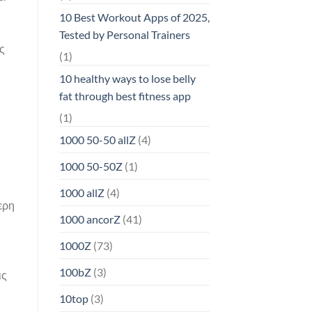
10 Best Workout Apps of 2025,
Tested by Personal Trainers
ς
(1)
10 healthy ways to lose belly
fat through best fitness app
(1)
1000 50-50 allZ
(4)
1000 50-50Z
(1)
1000 allZ
(4)
ερη
1000 ancorZ
(41)
1000Z
(73)
100bZ
(3)
ις
10top
(3)