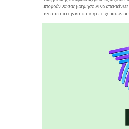
μπορούν να σας βοηθήσουν να επεκτείνετε τ
μέγιστα από την κατάρτιση στοιχημάτων σας