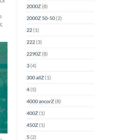
 Οι
2000Z
(8)
ο
2000Z 50-50
(2)
ές
22
(1)
222
(3)
2290Z
(8)
3
(4)
300 allZ
(1)
4
(5)
4000 ancorZ
(8)
400Z
(1)
450Z
(1)
5
(2)
ν