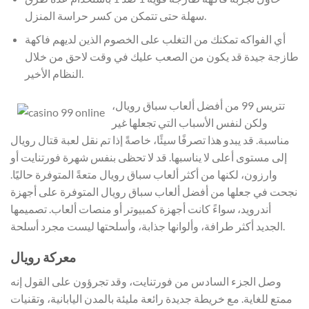
سهلة حتى تتمكن من كسر حراسة المنزل.
أي الفواكه تمكنك من التغلب على الخصوم الذين لديهم فاكهة
طازجة جيدة قد يكون من الصعب عليك في وقت لاحق من خلال
النظام الأخير.
تتريس 99 من أفضل ألعاب سباق رويال،
ولكن لنفس الأسباب التي تجعلها غير
مناسبة. قد يبدو هذا تصرفًا سيئًا، خاصةً إذا تم نقل لعبة قتال رويال
إلى مستوى أعلى لا يناسبها. قد لا تحظى بنفس شهرة فورتنايت أو
وارزون، لكنها من أكثر ألعاب سباق رويال متعةً المتوفرة حاليًا.
نجحت في جعلها من أفضل ألعاب سباق رويال المتوفرة على أجهزة
أندرويد، سواءً كانت أجهزة كمبيوتر أو منصات ألعاب. تصميمها
الجديد أكثر طرافة، وألوانها جذابة، وأسلحتها ليست مجرد أسلحة.
معركة رويال
وصل الجزء السادس من فورتنايت، وقد تجرؤون على القول إنه
ممتع للغاية. مع خريطة جديدة رائعة مليئة بالمدن اليابانية، وتقنيات