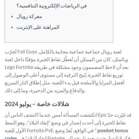
في الرياضات الإلكترونية التنافسية؟
معركة رويال
المراهنة على الإنترنت
تُجرّب Fall Guys لعبة رويال جماعية جماعية مجانية بالكامل.
وبالمثل، كان من الممكن أن تُعطّل نقاط الخبرة مؤقتًا داخل لعبة
Lego Fortnite بعد أن لاحظ المصممون وجود مشكلة في طريقة
توزيع نقاط الخبرة.
يُتيح الترقية إلى مستوى أعلى الوصول إلى
أفضل المزايا والأسلحة قبل بدء اللعبة، مثل إطلاق النار السريع
والدفاع والمزيد من الذخيرة، وما إلى ذلك.
شلالات خاصة – يوليو 2024
انكشفت المسألة أمس عندما اكتشف الناس أن Epic قد غيّرت حدّ
نقاط الخبرة إلى أحدث إصدار في وضع "إنقاذ البلاد"، وهو النمط
الأول للعبة Fortnite PvE. في الواقع، يُعدّ وضع "
powbet bonus
codes
إنقاذ البلاد" في Fortnite فكرةً ثانويةً، حيث يعود تاريخه إلى