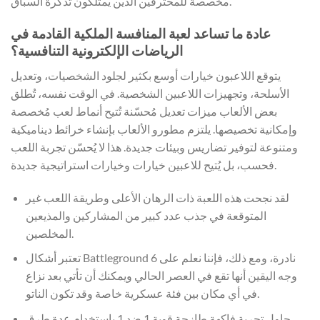
مخصصة للمحترفين الذين يمتلكون تذكرة السباق.
عادة ما تساعد لعبة المنافسة الملكية القادمة في
الرياضات الإلكترونية التنافسية؟
يتوقع اللاعبون خيارات أوسع بكثير لجلود الشخصيات، وتعديل
الأسلحة، وتجهيزات اللاعبين الشخصية. في الوقت نفسه، تُطلق
بعض الألعاب ميزات تعديل مُحسّنة تُتيح أنماط لعب مُخصصة
وإمكانية تخصيصها. يلتزم مطورو الألعاب بإنشاء خرائط ديناميكية
ومتنوعة لتوفير تضاريس وبيئات جديدة. هذا لا يُحسّن تجربة اللعب
فحسب، بل يُتيح للاعبين خيارات وخيارات استراتيجية جديدة.
لقد نجحت هذه اللعبة ذات الرهان الأعلى وطريقة اللعب غير
المتوقعة في جذب عدد كبير من المشاركين والمذيعين
المخلصين.
تعتبر أشكال Battleground 6 نادرة، ومع ذلك، فإننا نعلم على
وجه اليقين أنها تقع في العصر الحالي ويمكنك أن تأتي بعد نزاع
في أي مكان بين فئة عسكرية خاصة وقد تكون الناتو.
حاول تجربة فاكهة طازجة قوية 1 ضد 1 باستخدام عدة طرق