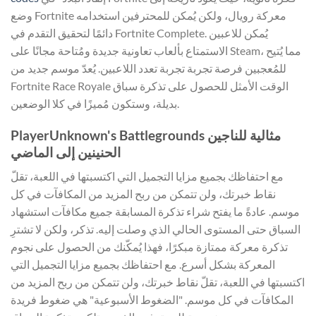
وضع Fortnite معركة رويال، ولكن يُمكن للمحترفين استخدامه
دائمًا لتحقيق التقدم في Fortnite Complete. يُمكن للاعبين
الاستمتاع بألعاب تعاونية جديدة ومُتاحة مجانًا على Steam، مما يُتيح
للمُعجبين فرصة تجربة تجربة تعدد اللاعبين. يُعدّ موسم جديد من
Fortnite Race Royale الوقت الأمثل للحصول على تذكرة سباق
بديلة، وستكون مُميزًا في كلا الوضعين.
PlayerUnknown's Battlegrounds مثالية للناجين
الحنينين إلى الماضي
مع احتفاظك بجميع مزايا التجميل التي اكتسبتها في اللعبة، تقلّ
نقاط خبرتك، ولن تتمكن من ربح المزيد من المكافآت في كل
موسم. عادةً ما يفتح شراء تذكرة المسابقة جميع مكافآت استشهاد
السباق حتى المستوى الحالي الذي وصلت إليه. تذكر، ولكن لا تشترِ
تذكرة معركة ممتازة مبكرًا، فهذا يُمكّنك من الحصول على نجوم
المعركة بشكل أسرع. مع احتفاظك بجميع مزايا التجميل التي
اكتسبتها في اللعبة، تقلّ نقاط خبرتك، ولن تتمكن من ربح المزيد من
المكافآت في كل موسم. "الضغوط الأسبوعية" هي ضغوط فريدة