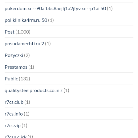
pokerdom.xn--90afbbc8aejlj1a2jfyv.xn--p1ai 50
(1)
poliklinika4rm.ru 50
(1)
Post
(1.000)
posudamechti.ru 2
(1)
Pozyczki
(2)
Prestamos
(1)
Public
(132)
qualitysteelproducts.co.in z
(1)
r7cs.club
(1)
r7cs.info
(1)
r7cs.vip
(1)
r7csn.click
(1)