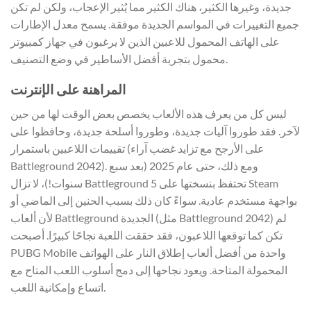
جديدة، وغيرها الكثير، هناك الكثير مما يُثير الإعجاب، ولكن لم تكن
جميع التغييرات في المواسم الجديدة موفقة. يسمح معدل الإطارات
على الهاتف المحمول للاعبين الذين لا يرغبون في جهاز كمبيوتر
محمول بتجربة أفضل الأساطير في وضع التصنيف.
المراهنة على الإنترنت
ليس كل من يعرف هذه الألعاب يخصص بعض الوقت لها من حين
لآخر. فقد طوروا آليات جديدة، وطوروا أسلحة جديدة، وحافظوا على
تقييمات اللاعبين باستمرار (على الأرجح مع تزايد غضب آراء
Battleground 2042). ومع ذلك، حتى عام 2025 (بعد سبع
سنوات!)، لا تزال Battleground 5 تحتفظ بنسختها على Steam
بواجهة مستخدم عادية. سواءً كان ذلك بسبب الحنين إلى الماضي أو
لأن ألعاب Battleground الجديدة (مثل Battleground 2042) لم
تكن كما توقعها اللاعبون، فقد حققت اللعبة نجاحًا كبيرًا. أصبحت
PUBG Mobile واحدة من أفضل ألعاب إطلاق النار على الهواتف
المحمولة المتاحة. ويعود نجاحها إلى دمج أسلوب اللعب المتاح مع
اتساع وإمكانية اللعب.