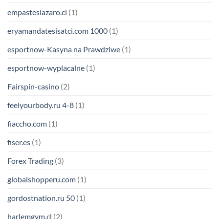
empasteslazaro.cl
(1)
eryamandatesisatci.com 1000
(1)
esportnow-Kasyna na Prawdziwe
(1)
esportnow-wyplacalne
(1)
Fairspin-casino
(2)
feelyourbody.ru 4-8
(1)
fiaccho.com
(1)
fiser.es
(1)
Forex Trading
(3)
globalshopperu.com
(1)
gordostnation.ru 50
(1)
harlemgym.cl
(2)