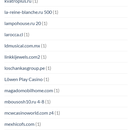
kvatroplus.ru
(1)
la-reine-blanche.ru 500
(1)
lampohouse.ru 20
(1)
larocca.cl
(1)
ldmusical.com.mx
(1)
linkkijewels.com2
(1)
loschankasgroup.pe
(1)
Löwen Play Casino
(1)
magadomobilhome.com
(1)
mbousosh10.ru 4-8
(1)
mcwcasinoworld.com z4
(1)
mexhicofs.com
(1)