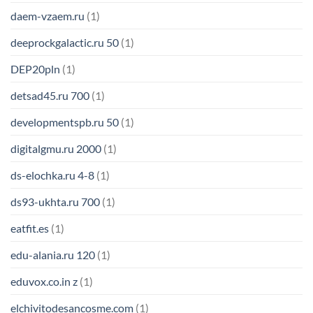
daem-vzaem.ru
(1)
deeprockgalactic.ru 50
(1)
DEP20pln
(1)
detsad45.ru 700
(1)
developmentspb.ru 50
(1)
digitalgmu.ru 2000
(1)
ds-elochka.ru 4-8
(1)
ds93-ukhta.ru 700
(1)
eatfit.es
(1)
edu-alania.ru 120
(1)
eduvox.co.in z
(1)
elchivitodesancosme.com
(1)