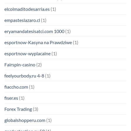
elcolmaditodesarria.es
(1)
empasteslazaro.cl
(1)
eryamandatesisatci.com 1000
(1)
esportnow-Kasyna na Prawdziwe
(1)
esportnow-wyplacalne
(1)
Fairspin-casino
(2)
feelyourbody.ru 4-8
(1)
fiaccho.com
(1)
fiser.es
(1)
Forex Trading
(3)
globalshopperu.com
(1)