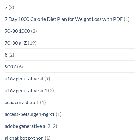
7
(3)
7 Day 1000 Calorie Diet Plan for Weight Loss with PDF
(1)
70-30 1000
(2)
70-30 allZ
(19)
8
(2)
900Z
(6)
a16z generative ai
(9)
a16z generative ai 1
(2)
academy-dl.ru 1
(1)
access-bets.ngen-ng x1
(1)
adobe generative ai 2
(2)
ai chat bot python
(1)