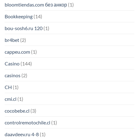
bloomtiendas.com без анкор
(1)
Bookkeeping
(14)
bou-sosh6.ru 120
(1)
br4bet
(2)
cappeu.com
(1)
Casino
(144)
casinos
(2)
CH
(1)
cmi.cl
(1)
cocobebe.cl
(3)
controlremotochile.cl
(1)
daavdeev.ru 4-8
(1)