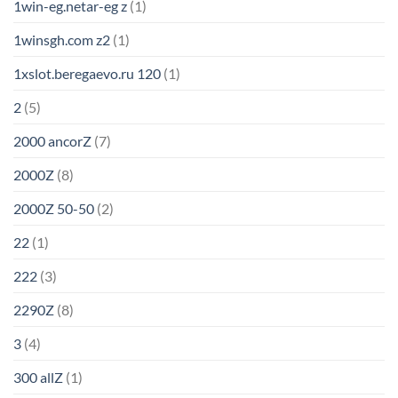
1win-eg.netar-eg z
(1)
1winsgh.com z2
(1)
1xslot.beregaevo.ru 120
(1)
2
(5)
2000 ancorZ
(7)
2000Z
(8)
2000Z 50-50
(2)
22
(1)
222
(3)
2290Z
(8)
3
(4)
300 allZ
(1)