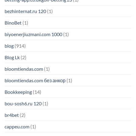
bezhinternat.ru 120
(1)
BinoBet
(1)
biyoenerjiuzmani.com 1000
(1)
blog
(914)
Blog Lk
(2)
bloomtiendas.com
(1)
bloomtiendas.com без анкор
(1)
Bookkeeping
(14)
bou-sosh6.ru 120
(1)
br4bet
(2)
cappeu.com
(1)