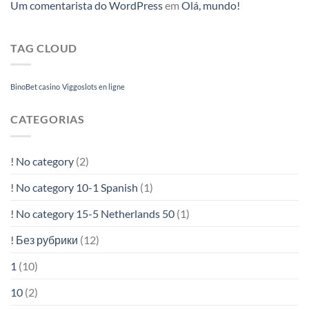
Um comentarista do WordPress
em
Olá, mundo!
TAG CLOUD
BinoBet casino
Viggoslots en ligne
CATEGORIAS
! No category
(2)
! No category 10-1 Spanish
(1)
! No category 15-5 Netherlands 50
(1)
! Без рубрики
(12)
1
(10)
10
(2)