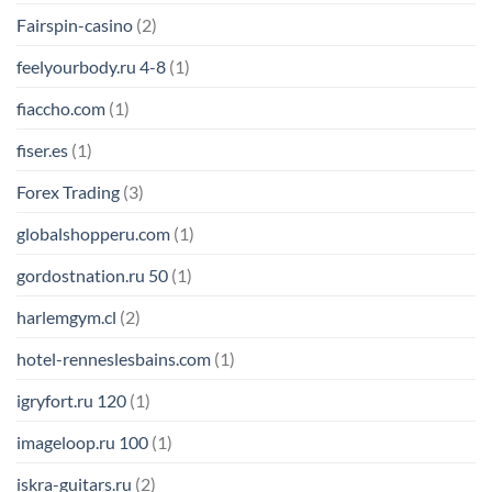
Fairspin-casino
(2)
feelyourbody.ru 4-8
(1)
fiaccho.com
(1)
fiser.es
(1)
Forex Trading
(3)
globalshopperu.com
(1)
gordostnation.ru 50
(1)
harlemgym.cl
(2)
hotel-renneslesbains.com
(1)
igryfort.ru 120
(1)
imageloop.ru 100
(1)
iskra-guitars.ru
(2)