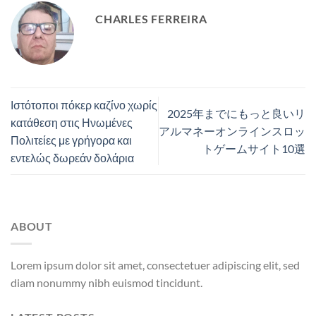
CHARLES FERREIRA
Ιστότοποι πόκερ καζίνο χωρίς
2025年までにもっと良いリ
κατάθεση στις Ηνωμένες
アルマネーオンラインスロッ
Πολιτείες με γρήγορα και
トゲームサイト10選
εντελώς δωρεάν δολάρια
ABOUT
Lorem ipsum dolor sit amet, consectetuer adipiscing elit, sed
diam nonummy nibh euismod tincidunt.