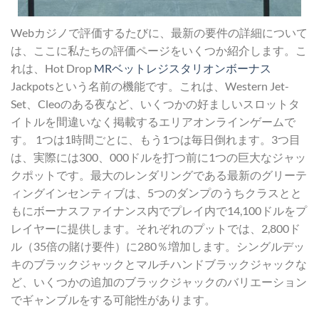
Webカジノで評価するたびに、最新の要件の詳細について
は、ここに私たちの評価ページをいくつか紹介します。こ
れは、Hot Drop
MRベットレジスタリオンボーナス
Jackpotsという名前の機能です。これは、Western Jet-
Set、Cleoのある夜など、いくつかの好ましいスロットタ
イトルを間違いなく掲載するエリアオンラインゲームで
す。 1つは1時間ごとに、もう1つは毎日倒れます。3つ目
は、実際には300、000ドルを打つ前に1つの巨大なジャッ
クポットです。最大のレンダリングである最新のグリーテ
ィングインセンティブは、5つのダンプのうちクラスとと
もにボーナスファイナンス内でプレイ内で14,100ドルをプ
レイヤーに提供します。それぞれのプットでは、2,800ド
ル（35倍の賭け要件）に280％増加します。シングルデッ
キのブラックジャックとマルチハンドブラックジャックな
ど、いくつかの追加のブラックジャックのバリエーション
でギャンブルをする可能性があります。