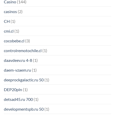
Casino
(144)
casinos
(2)
CH
(1)
cmi.cl
(1)
cocobebe.cl
(3)
controlremotochile.cl
(1)
daavdeev.ru 4-8
(1)
daem-vzaem.ru
(1)
deeprockgalactic.ru 50
(1)
DEP20pln
(1)
detsad45.ru 700
(1)
developmentspb.ru 50
(1)