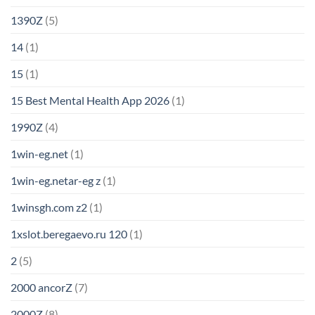
1390Z
(5)
14
(1)
15
(1)
15 Best Mental Health App 2026
(1)
1990Z
(4)
1win-eg.net
(1)
1win-eg.netar-eg z
(1)
1winsgh.com z2
(1)
1xslot.beregaevo.ru 120
(1)
2
(5)
2000 ancorZ
(7)
2000Z
(8)