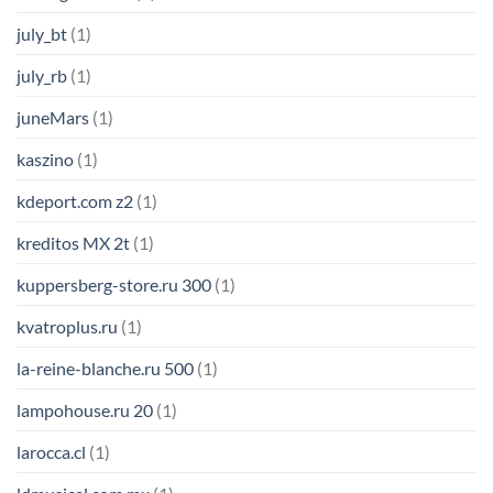
july_bt
(1)
july_rb
(1)
juneMars
(1)
kaszino
(1)
kdeport.com z2
(1)
kreditos MX 2t
(1)
kuppersberg-store.ru 300
(1)
kvatroplus.ru
(1)
la-reine-blanche.ru 500
(1)
lampohouse.ru 20
(1)
larocca.cl
(1)