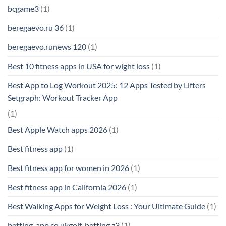
bcgame3
(1)
beregaevo.ru 36
(1)
beregaevo.runews 120
(1)
Best 10 fitness apps in USA for wight loss
(1)
Best App to Log Workout 2025: 12 Apps Tested by Lifters
Setgraph: Workout Tracker App
(1)
Best Apple Watch apps 2026
(1)
Best fitness app
(1)
Best fitness app for women in 2026
(1)
Best fitness app in California 2026
(1)
Best Walking Apps for Weight Loss : Your Ultimate Guide
(1)
betting-app.co.ukgolf-betting z3
(1)