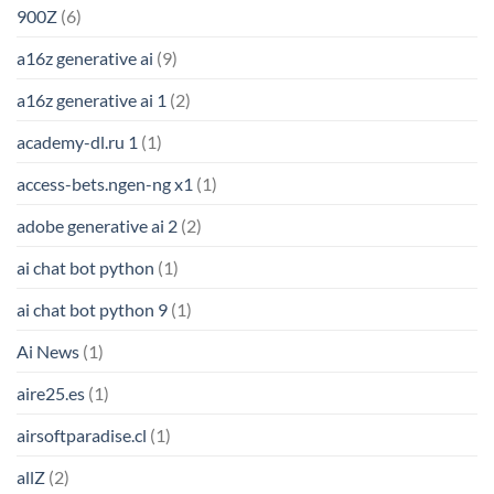
900Z
(6)
a16z generative ai
(9)
a16z generative ai 1
(2)
academy-dl.ru 1
(1)
access-bets.ngen-ng x1
(1)
adobe generative ai 2
(2)
ai chat bot python
(1)
ai chat bot python 9
(1)
Ai News
(1)
aire25.es
(1)
airsoftparadise.cl
(1)
allZ
(2)