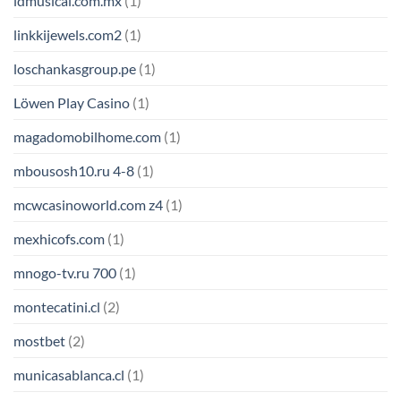
ldmusical.com.mx
(1)
linkkijewels.com2
(1)
loschankasgroup.pe
(1)
Löwen Play Casino
(1)
magadomobilhome.com
(1)
mbousosh10.ru 4-8
(1)
mcwcasinoworld.com z4
(1)
mexhicofs.com
(1)
mnogo-tv.ru 700
(1)
montecatini.cl
(2)
mostbet
(2)
municasablanca.cl
(1)