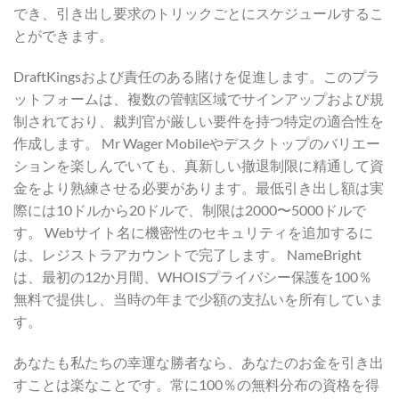
でき、引き出し要求のトリックごとにスケジュールするこ
とができます。
DraftKingsおよび責任のある賭けを促進します。このプラ
ットフォームは、複数の管轄区域でサインアップおよび規
制されており、裁判官が厳しい要件を持つ特定の適合性を
作成します。 Mr Wager Mobileやデスクトップのバリエー
ションを楽しんでいても、真新しい撤退制限に精通して資
金をより熟練させる必要があります。最低引き出し額は実
際には10ドルから20ドルで、制限は2000〜5000ドルで
す。 Webサイト名に機密性のセキュリティを追加するに
は、レジストラアカウントで完了します。 NameBright
は、最初の12か月間、WHOISプライバシー保護を100％
無料で提供し、当時の年まで少額の支払いを所有していま
す。
あなたも私たちの幸運な勝者なら、あなたのお金を引き出
すことは楽なことです。常に100％の無料分布の資格を得