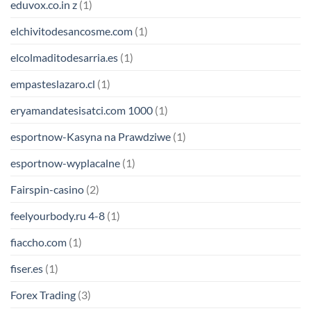
eduvox.co.in z
(1)
elchivitodesancosme.com
(1)
elcolmaditodesarria.es
(1)
empasteslazaro.cl
(1)
eryamandatesisatci.com 1000
(1)
esportnow-Kasyna na Prawdziwe
(1)
esportnow-wyplacalne
(1)
Fairspin-casino
(2)
feelyourbody.ru 4-8
(1)
fiaccho.com
(1)
fiser.es
(1)
Forex Trading
(3)