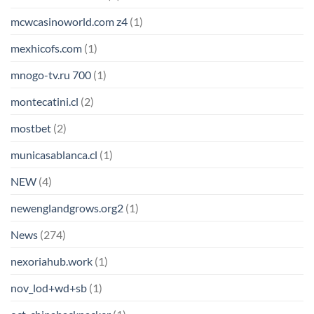
mcwcasinoworld.com z4
(1)
mexhicofs.com
(1)
mnogo-tv.ru 700
(1)
montecatini.cl
(2)
mostbet
(2)
municasablanca.cl
(1)
NEW
(4)
newenglandgrows.org2
(1)
News
(274)
nexoriahub.work
(1)
nov_lod+wd+sb
(1)