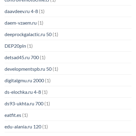
daavdeev.ru 4-8
(1)
daem-vzaem.ru
(1)
deeprockgalactic.ru 50
(1)
DEP20pln
(1)
detsad45.ru 700
(1)
developmentspb.ru 50
(1)
digitalgmu.ru 2000
(1)
ds-elochka.ru 4-8
(1)
ds93-ukhta.ru 700
(1)
eatfit.es
(1)
edu-alania.ru 120
(1)