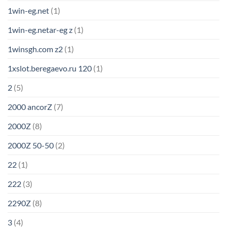
1win-eg.net
(1)
1win-eg.netar-eg z
(1)
1winsgh.com z2
(1)
1xslot.beregaevo.ru 120
(1)
2
(5)
2000 ancorZ
(7)
2000Z
(8)
2000Z 50-50
(2)
22
(1)
222
(3)
2290Z
(8)
3
(4)