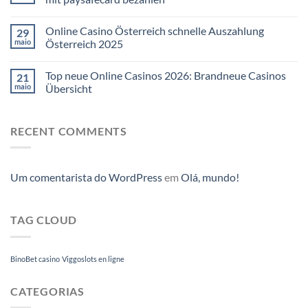
Online Casino Österreich schnelle Auszahlung
29
maio
Österreich 2025
Top neue Online Casinos 2026: Brandneue Casinos
21
maio
Übersicht
RECENT COMMENTS
Um comentarista do WordPress
em
Olá, mundo!
TAG CLOUD
BinoBet casino
Viggoslots en ligne
CATEGORIAS