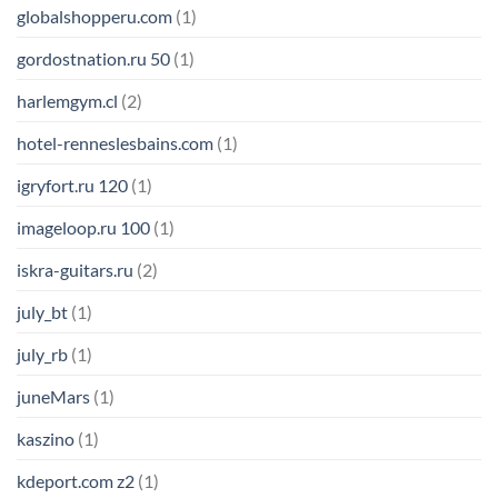
globalshopperu.com
(1)
gordostnation.ru 50
(1)
harlemgym.cl
(2)
hotel-renneslesbains.com
(1)
igryfort.ru 120
(1)
imageloop.ru 100
(1)
iskra-guitars.ru
(2)
july_bt
(1)
july_rb
(1)
juneMars
(1)
kaszino
(1)
kdeport.com z2
(1)