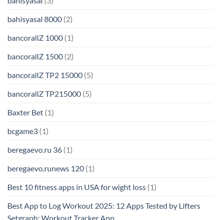
bahisyasal
(3)
bahisyasal 8000
(2)
bancorallZ 1000
(1)
bancorallZ 1500
(2)
bancorallZ TP2 15000
(5)
bancorallZ TP215000
(5)
Baxter Bet
(1)
bcgame3
(1)
beregaevo.ru 36
(1)
beregaevo.runews 120
(1)
Best 10 fitness apps in USA for wight loss
(1)
Best App to Log Workout 2025: 12 Apps Tested by Lifters
Setgraph: Workout Tracker App