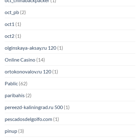
oct_chinabackpacker
(1)
oct_pb
(2)
oct1
(1)
oct2
(1)
olginskaya-aksay.ru 120
(1)
Online Casino
(14)
ortokonovalov.ru 120
(1)
Pablic
(62)
paribahis
(2)
pereezd-kaliningrad.ru 500
(1)
pescadosdelgolfo.com
(1)
pinup
(3)