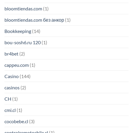
bloomtiendas.com
(1)
bloomtiendas.com без анкор
(1)
Bookkeeping
(14)
bou-sosh6.ru 120
(1)
br4bet
(2)
cappeu.com
(1)
Casino
(144)
casinos
(2)
CH
(1)
cmi.cl
(1)
cocobebe.cl
(3)
controlremotochile.cl
(1)