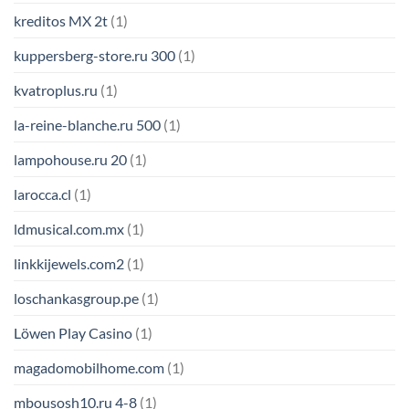
kreditos MX 2t
(1)
kuppersberg-store.ru 300
(1)
kvatroplus.ru
(1)
la-reine-blanche.ru 500
(1)
lampohouse.ru 20
(1)
larocca.cl
(1)
ldmusical.com.mx
(1)
linkkijewels.com2
(1)
loschankasgroup.pe
(1)
Löwen Play Casino
(1)
magadomobilhome.com
(1)
mbousosh10.ru 4-8
(1)