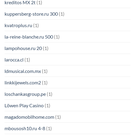
kreditos MX 2t
(1)
kuppersberg-store.ru 300
(1)
kvatroplus.ru
(1)
la-reine-blanche.ru 500
(1)
lampohouse.ru 20
(1)
larocca.cl
(1)
ldmusical.com.mx
(1)
linkkijewels.com2
(1)
loschankasgroup.pe
(1)
Löwen Play Casino
(1)
magadomobilhome.com
(1)
mbousosh10.ru 4-8
(1)