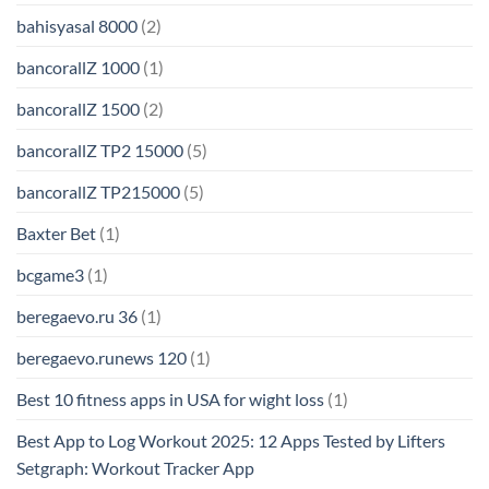
bahisyasal 8000
(2)
bancorallZ 1000
(1)
bancorallZ 1500
(2)
bancorallZ TP2 15000
(5)
bancorallZ TP215000
(5)
Baxter Bet
(1)
bcgame3
(1)
beregaevo.ru 36
(1)
beregaevo.runews 120
(1)
Best 10 fitness apps in USA for wight loss
(1)
Best App to Log Workout 2025: 12 Apps Tested by Lifters
Setgraph: Workout Tracker App