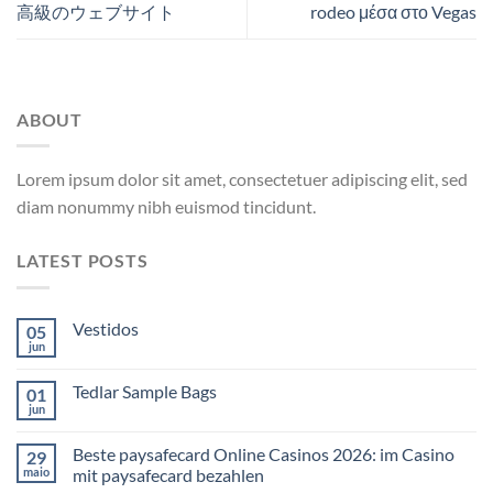
高級のウェブサイト
rodeo μέσα στο Vegas
ABOUT
Lorem ipsum dolor sit amet, consectetuer adipiscing elit, sed
diam nonummy nibh euismod tincidunt.
LATEST POSTS
Vestidos
05
jun
Tedlar Sample Bags
01
jun
Beste paysafecard Online Casinos 2026: im Casino
29
maio
mit paysafecard bezahlen