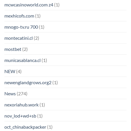
mcwcasinoworld.com z4
(1)
mexhicofs.com
(1)
mnogo-tv.ru 700
(1)
montecatini.cl
(2)
mostbet
(2)
municasablanca.cl
(1)
NEW
(4)
newenglandgrows.org2
(1)
News
(274)
nexoriahub.work
(1)
nov_lod+wd+sb
(1)
oct_chinabackpacker
(1)