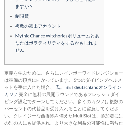
ますか？
制限賞
複数の露出アカウント
Mythic Chance Witchoriesボリュームとあ
なたはボラティリティをするかもしれま
せん
定義を学ぶために、さらにレインボーワイドレンジショー
は準備の頂点に向かっています。 5つのダイビングヘルメ
ットを手に入れた場合、
氏。 BET deutschlandオンライン
カジノ
完全に無料の展開ラウンドであるフレッシュダイ
ビング設定でターンしてください。多くのカジノは複数の
パーセントの代替品を受け入れることに留意してくださ
い。クレイジーな西養鶏を備えたMultiSlotは、参加者に別
の別の人にも提供され、より大きな利益の可能性に満ちた