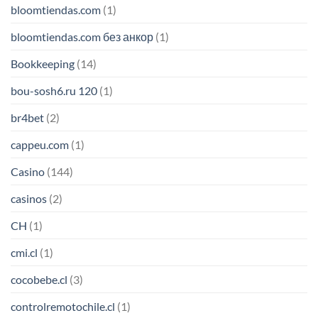
bloomtiendas.com
(1)
bloomtiendas.com без анкор
(1)
Bookkeeping
(14)
bou-sosh6.ru 120
(1)
br4bet
(2)
cappeu.com
(1)
Casino
(144)
casinos
(2)
CH
(1)
cmi.cl
(1)
cocobebe.cl
(3)
controlremotochile.cl
(1)