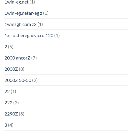
1win-eg.net
(1)
1win-eg.netar-eg z
(1)
1winsgh.com z2
(1)
1xslot.beregaevo.ru 120
(1)
2
(5)
2000 ancorZ
(7)
2000Z
(8)
2000Z 50-50
(2)
22
(1)
222
(3)
2290Z
(8)
3
(4)