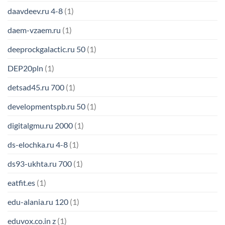
daavdeev.ru 4-8
(1)
daem-vzaem.ru
(1)
deeprockgalactic.ru 50
(1)
DEP20pln
(1)
detsad45.ru 700
(1)
developmentspb.ru 50
(1)
digitalgmu.ru 2000
(1)
ds-elochka.ru 4-8
(1)
ds93-ukhta.ru 700
(1)
eatfit.es
(1)
edu-alania.ru 120
(1)
eduvox.co.in z
(1)