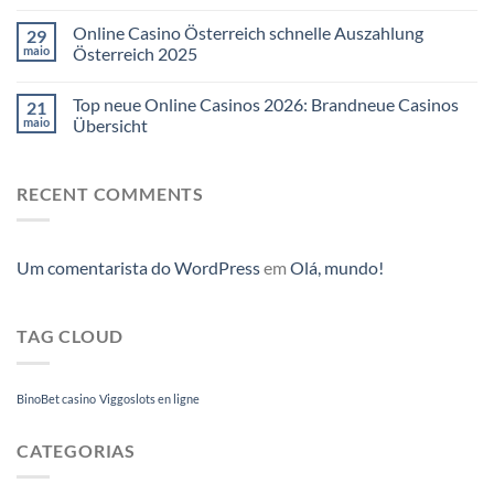
Online Casino Österreich schnelle Auszahlung
29
maio
Österreich 2025
Top neue Online Casinos 2026: Brandneue Casinos
21
maio
Übersicht
RECENT COMMENTS
Um comentarista do WordPress
em
Olá, mundo!
TAG CLOUD
BinoBet casino
Viggoslots en ligne
CATEGORIAS