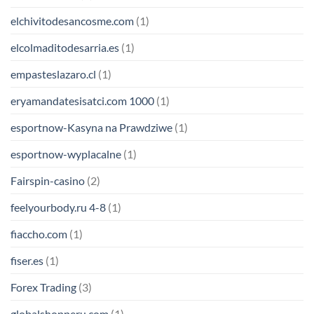
elchivitodesancosme.com
(1)
elcolmaditodesarria.es
(1)
empasteslazaro.cl
(1)
eryamandatesisatci.com 1000
(1)
esportnow-Kasyna na Prawdziwe
(1)
esportnow-wyplacalne
(1)
Fairspin-casino
(2)
feelyourbody.ru 4-8
(1)
fiaccho.com
(1)
fiser.es
(1)
Forex Trading
(3)
globalshopperu.com
(1)