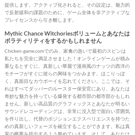
提供します。アクティブ化されると、その設定は、魅力的
で反射緩和の課題のために、ゲーム全体を非アクティブな
プレイセンスから引き離します。
Mythic Chance Witchoriesボリュームとあなたは
ボラティリティをするかもしれません
Chicken-game.comでのみ、家禽の急いで最初のスピンは
私たちを完全に満足させました！オンラインゲームが積み
重なるとすぐに、真新しい華麗で漫画風のナッツの西洋の
モチーフがすぐに彼らの興味をつかみます。ほこりっぽ
く、真面目なカウボーイを忘れてください。ここでは、そ
れはすべてダッパーのルースター保安官にあり、あなたは
奇妙な魅力を持っている爆発する都市部の都市部かもしれ
ません。新しい高品質のグラフィックスとあなたが明るい
サウンドレコーディングは、非常に没入型で面白い雰囲気
を作り出し、代替のポジションエクスペリエンスを持つた
めの真新しいフェーズを確立することができます。私は真
実の概要を提出するよう努めています。そして、あなたは