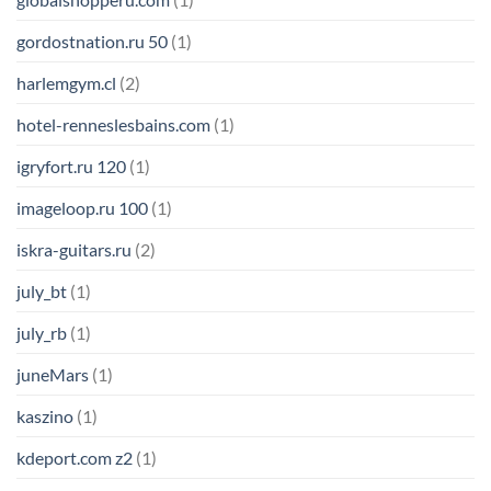
gordostnation.ru 50
(1)
harlemgym.cl
(2)
hotel-renneslesbains.com
(1)
igryfort.ru 120
(1)
imageloop.ru 100
(1)
iskra-guitars.ru
(2)
july_bt
(1)
july_rb
(1)
juneMars
(1)
kaszino
(1)
kdeport.com z2
(1)