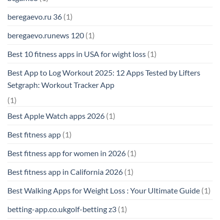
beregaevo.ru 36
(1)
beregaevo.runews 120
(1)
Best 10 fitness apps in USA for wight loss
(1)
Best App to Log Workout 2025: 12 Apps Tested by Lifters
Setgraph: Workout Tracker App
(1)
Best Apple Watch apps 2026
(1)
Best fitness app
(1)
Best fitness app for women in 2026
(1)
Best fitness app in California 2026
(1)
Best Walking Apps for Weight Loss : Your Ultimate Guide
(1)
betting-app.co.ukgolf-betting z3
(1)