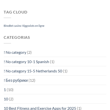
TAG CLOUD
BinoBet casino
Viggoslots en ligne
CATEGORIAS
! No category
(2)
! No category 10-1 Spanish
(1)
! No category 15-5 Netherlands 50
(1)
! Без рубрики
(12)
1
(10)
10
(2)
10 Best Fitness and Exercise Apps for 2025
(1)