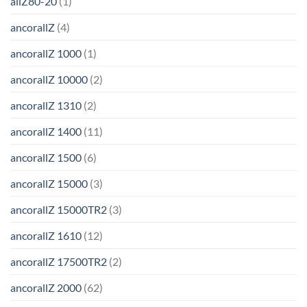
allZ80-20
(1)
ancorallZ
(4)
ancorallZ 1000
(1)
ancorallZ 10000
(2)
ancorallZ 1310
(2)
ancorallZ 1400
(11)
ancorallZ 1500
(6)
ancorallZ 15000
(3)
ancorallZ 15000TR2
(3)
ancorallZ 1610
(12)
ancorallZ 17500TR2
(2)
ancorallZ 2000
(62)