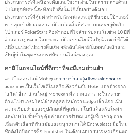
ประสบการณ์ที่เหนือระดับและใช้งานง่ายในหลากหลายด้าน
โบนัสสุดพิเศษนี้สะท้อนถึงสิ่งนั้นได้เป็นอย่างดี มอบ
ประสบการณ์ที่คุ้มค่าสำหรับนักพนันและผู้ที่ชื่นชอบโป๊กเกอร์
หากคุณกำลังมองหาคาสิโนท้องถิ่นที่สวยงามและอยู่ติดกับ
โป๊กเกอร์ PokerStars คือคำตอบที่ใช่สำหรับคุณ ในช่วง 10 ปีที่
ผ่านมา กฎหมายใหม่ของคาสิโนออนไลน์ในรัฐนิวเจอร์ซีย์ได้
เปลี่ยนแปลงไปอย่างสิ้นเชิง ผลักดันให้คาสิโนออนไลน์กลาย
เป็นผู้นำในชุมชนการพนันออนไลน์ของคุณ
คาสิโนออนไลน์ที่ดีกว่าที่จะมีเกมส่วนตัว
คาสิโนออนไลน์ Mohegan
ทางเข้าล่าสุด livecasinohouse
Sunshine เป็นเว็บไซต์ในเครือเดียวกันกับ Hotel แตกต่างจาก
"สกิน" อื่นๆ ส่วนใหญ่ Mohegan มีความแตกต่างในหลายๆ
ด้าน โปรแกรมใหม่ล่าสุดดูสดใหม่กว่า Lodge เล็กน้อย เน้น
ความเรียบง่ายและรูปลักษณ์ที่ดูเท่กว่า โบนัสต้อนรับใหม่ๆ
และโปรโมชั่นซ้ำๆ คุ้มค่าแก่การรับชม แต่ผู้เชี่ยวชาญอาจ
เลือกตัวเลือกที่ทันสมัยและสนุกสนานได้ Enthusiasts มือใหม่
ชื่อดังได้ปิดการซื้อ Pointsbet ในเดือนเมษายน 2024 เดือนต่อ