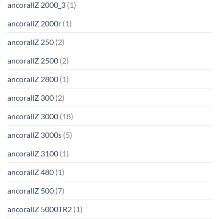
ancorallZ 2000_3
(1)
ancorallZ 2000r
(1)
ancorallZ 250
(2)
ancorallZ 2500
(2)
ancorallZ 2800
(1)
ancorallZ 300
(2)
ancorallZ 3000
(18)
ancorallZ 3000s
(5)
ancorallZ 3100
(1)
ancorallZ 480
(1)
ancorallZ 500
(7)
ancorallZ 5000TR2
(1)