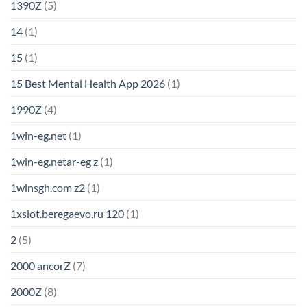
1390Z
(5)
14
(1)
15
(1)
15 Best Mental Health App 2026
(1)
1990Z
(4)
1win-eg.net
(1)
1win-eg.netar-eg z
(1)
1winsgh.com z2
(1)
1xslot.beregaevo.ru 120
(1)
2
(5)
2000 ancorZ
(7)
2000Z
(8)