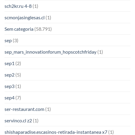
sch2kr.ru 4-8
(1)
scmonjasinglesas.cl
(1)
Sem categoria
(58.791)
sep
(3)
sep_mars_innovationforum_hopscotchfriday
(1)
sep1
(2)
sep2
(5)
sep3
(1)
sep4
(7)
ser-restaurant.com
(1)
servinco.cl z2
(1)
shishaparadise.escasinos-retirada-instantanea x7
(1)