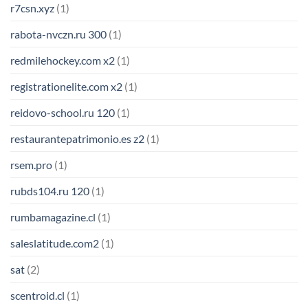
r7csn.xyz
(1)
rabota-nvczn.ru 300
(1)
redmilehockey.com x2
(1)
registrationelite.com x2
(1)
reidovo-school.ru 120
(1)
restaurantepatrimonio.es z2
(1)
rsem.pro
(1)
rubds104.ru 120
(1)
rumbamagazine.cl
(1)
saleslatitude.com2
(1)
sat
(2)
scentroid.cl
(1)