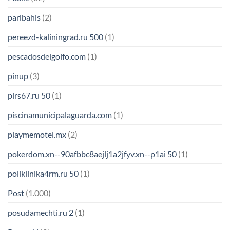
paribahis
(2)
pereezd-kaliningrad.ru 500
(1)
pescadosdelgolfo.com
(1)
pinup
(3)
pirs67.ru 50
(1)
piscinamunicipalaguarda.com
(1)
playmemotel.mx
(2)
pokerdom.xn--90afbbc8aejlj1a2jfyv.xn--p1ai 50
(1)
poliklinika4rm.ru 50
(1)
Post
(1.000)
posudamechti.ru 2
(1)