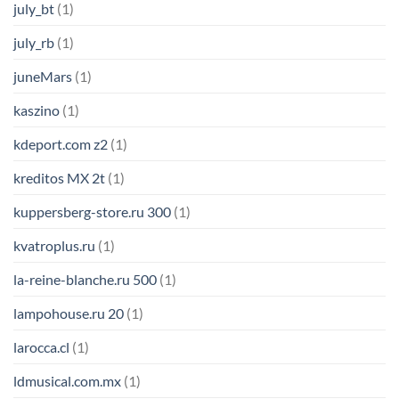
july_bt
(1)
july_rb
(1)
juneMars
(1)
kaszino
(1)
kdeport.com z2
(1)
kreditos MX 2t
(1)
kuppersberg-store.ru 300
(1)
kvatroplus.ru
(1)
la-reine-blanche.ru 500
(1)
lampohouse.ru 20
(1)
larocca.cl
(1)
ldmusical.com.mx
(1)