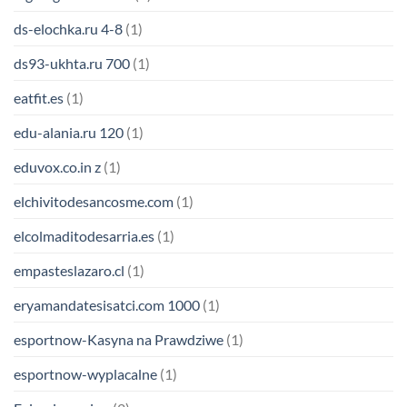
ds-elochka.ru 4-8
(1)
ds93-ukhta.ru 700
(1)
eatfit.es
(1)
edu-alania.ru 120
(1)
eduvox.co.in z
(1)
elchivitodesancosme.com
(1)
elcolmaditodesarria.es
(1)
empasteslazaro.cl
(1)
eryamandatesisatci.com 1000
(1)
esportnow-Kasyna na Prawdziwe
(1)
esportnow-wyplacalne
(1)