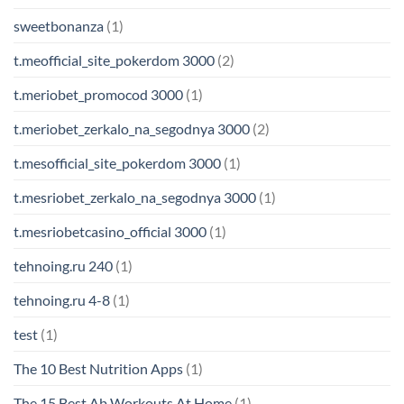
sweetbonanza
(1)
t.meofficial_site_pokerdom 3000
(2)
t.meriobet_promocod 3000
(1)
t.meriobet_zerkalo_na_segodnya 3000
(2)
t.mesofficial_site_pokerdom 3000
(1)
t.mesriobet_zerkalo_na_segodnya 3000
(1)
t.mesriobetcasino_official 3000
(1)
tehnoing.ru 240
(1)
tehnoing.ru 4-8
(1)
test
(1)
The 10 Best Nutrition Apps
(1)
The 15 Best Ab Workouts At Home
(1)