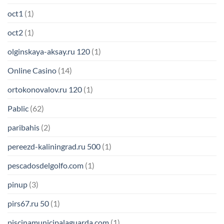
oct1
(1)
oct2
(1)
olginskaya-aksay.ru 120
(1)
Online Casino
(14)
ortokonovalov.ru 120
(1)
Pablic
(62)
paribahis
(2)
pereezd-kaliningrad.ru 500
(1)
pescadosdelgolfo.com
(1)
pinup
(3)
pirs67.ru 50
(1)
piscinamunicipalaguarda.com
(1)