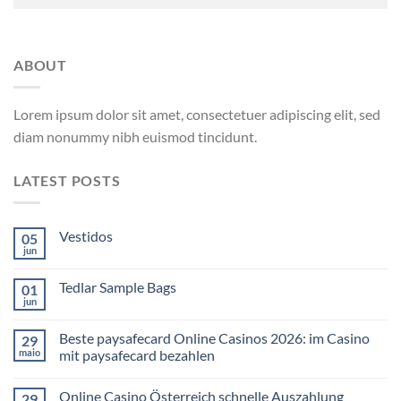
ABOUT
Lorem ipsum dolor sit amet, consectetuer adipiscing elit, sed
diam nonummy nibh euismod tincidunt.
LATEST POSTS
Vestidos
05
jun
Tedlar Sample Bags
01
jun
Beste paysafecard Online Casinos 2026: im Casino
29
maio
mit paysafecard bezahlen
Online Casino Österreich schnelle Auszahlung
29