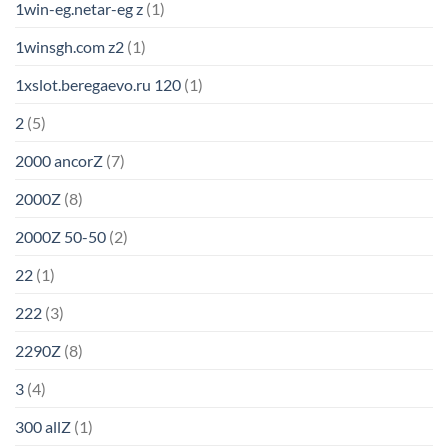
1win-eg.netar-eg z
(1)
1winsgh.com z2
(1)
1xslot.beregaevo.ru 120
(1)
2
(5)
2000 ancorZ
(7)
2000Z
(8)
2000Z 50-50
(2)
22
(1)
222
(3)
2290Z
(8)
3
(4)
300 allZ
(1)