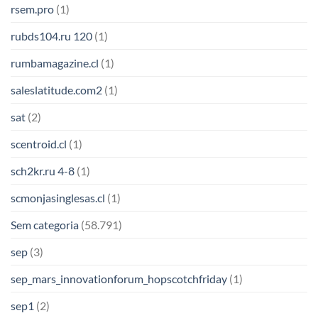
rsem.pro
(1)
rubds104.ru 120
(1)
rumbamagazine.cl
(1)
saleslatitude.com2
(1)
sat
(2)
scentroid.cl
(1)
sch2kr.ru 4-8
(1)
scmonjasinglesas.cl
(1)
Sem categoria
(58.791)
sep
(3)
sep_mars_innovationforum_hopscotchfriday
(1)
sep1
(2)