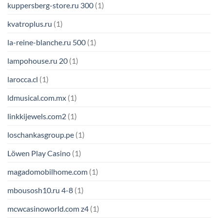
kuppersberg-store.ru 300
(1)
kvatroplus.ru
(1)
la-reine-blanche.ru 500
(1)
lampohouse.ru 20
(1)
larocca.cl
(1)
ldmusical.com.mx
(1)
linkkijewels.com2
(1)
loschankasgroup.pe
(1)
Löwen Play Casino
(1)
magadomobilhome.com
(1)
mbousosh10.ru 4-8
(1)
mcwcasinoworld.com z4
(1)