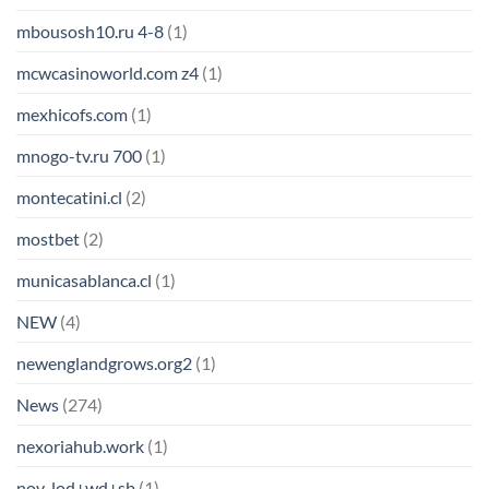
mbousosh10.ru 4-8
(1)
mcwcasinoworld.com z4
(1)
mexhicofs.com
(1)
mnogo-tv.ru 700
(1)
montecatini.cl
(2)
mostbet
(2)
municasablanca.cl
(1)
NEW
(4)
newenglandgrows.org2
(1)
News
(274)
nexoriahub.work
(1)
nov_lod+wd+sb
(1)