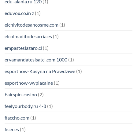
edu-alania.ru 120
(1)
eduvox.co.in z
(1)
elchivitodesancosme.com
(1)
elcolmaditodesarria.es
(1)
empasteslazaro.cl
(1)
eryamandatesisatci.com 1000
(1)
esportnow-Kasyna na Prawdziwe
(1)
esportnow-wyplacalne
(1)
Fairspin-casino
(2)
feelyourbody.ru 4-8
(1)
fiaccho.com
(1)
fiser.es
(1)