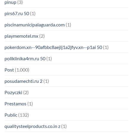
pinup
(3)
pirs67.ru 50
(1)
piscinamunicipalaguarda.com
(1)
playmemotel.mx
(2)
pokerdom.xn--90afbbc8aejlj1a2jfyv.xn--p1ai 50
(1)
poliklinika4rm.ru 50
(1)
Post
(1.000)
posudamechti.ru 2
(1)
Pozyczki
(2)
Prestamos
(1)
Public
(132)
qualitysteelproducts.co.in z
(1)