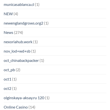
municasablanca.cl
(1)
NEW
(4)
newenglandgrows.org2
(1)
News
(274)
nexoriahub.work
(1)
nov_lod+wd+sb
(1)
oct_chinabackpacker
(1)
oct_pb
(2)
oct1
(1)
oct2
(1)
olginskaya-aksay.ru 120
(1)
Online Casino
(14)