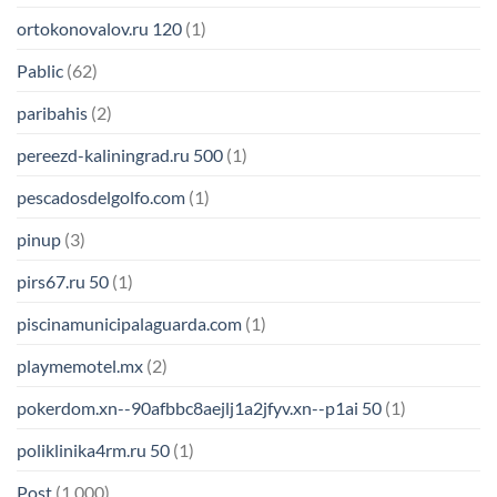
ortokonovalov.ru 120
(1)
Pablic
(62)
paribahis
(2)
pereezd-kaliningrad.ru 500
(1)
pescadosdelgolfo.com
(1)
pinup
(3)
pirs67.ru 50
(1)
piscinamunicipalaguarda.com
(1)
playmemotel.mx
(2)
pokerdom.xn--90afbbc8aejlj1a2jfyv.xn--p1ai 50
(1)
poliklinika4rm.ru 50
(1)
Post
(1.000)