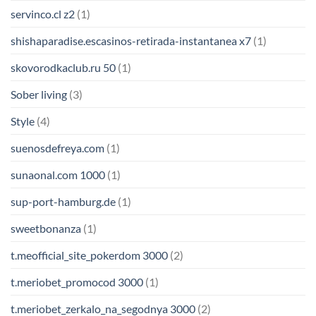
servinco.cl z2
(1)
shishaparadise.escasinos-retirada-instantanea x7
(1)
skovorodkaclub.ru 50
(1)
Sober living
(3)
Style
(4)
suenosdefreya.com
(1)
sunaonal.com 1000
(1)
sup-port-hamburg.de
(1)
sweetbonanza
(1)
t.meofficial_site_pokerdom 3000
(2)
t.meriobet_promocod 3000
(1)
t.meriobet_zerkalo_na_segodnya 3000
(2)