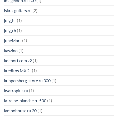
imageloop.ru 100
(1)
iskra-guitars.ru
(2)
july_bt
(1)
july_rb
(1)
juneMars
(1)
kaszino
(1)
kdeport.com z2
(1)
kreditos MX 2t
(1)
kuppersberg-store.ru 300
(1)
kvatroplus.ru
(1)
la-reine-blanche.ru 500
(1)
lampohouse.ru 20
(1)