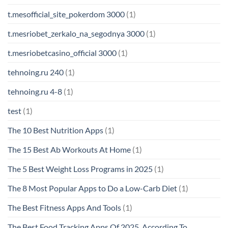
t.mesofficial_site_pokerdom 3000
(1)
t.mesriobet_zerkalo_na_segodnya 3000
(1)
t.mesriobetcasino_official 3000
(1)
tehnoing.ru 240
(1)
tehnoing.ru 4-8
(1)
test
(1)
The 10 Best Nutrition Apps
(1)
The 15 Best Ab Workouts At Home
(1)
The 5 Best Weight Loss Programs in 2025
(1)
The 8 Most Popular Apps to Do a Low-Carb Diet
(1)
The Best Fitness Apps And Tools
(1)
The Best Food Tracking Apps Of 2025, According To