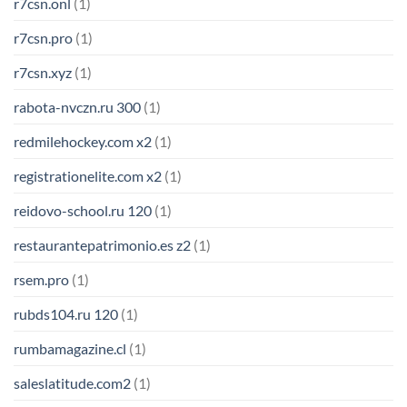
r7csn.onl
(1)
r7csn.pro
(1)
r7csn.xyz
(1)
rabota-nvczn.ru 300
(1)
redmilehockey.com x2
(1)
registrationelite.com x2
(1)
reidovo-school.ru 120
(1)
restaurantepatrimonio.es z2
(1)
rsem.pro
(1)
rubds104.ru 120
(1)
rumbamagazine.cl
(1)
saleslatitude.com2
(1)