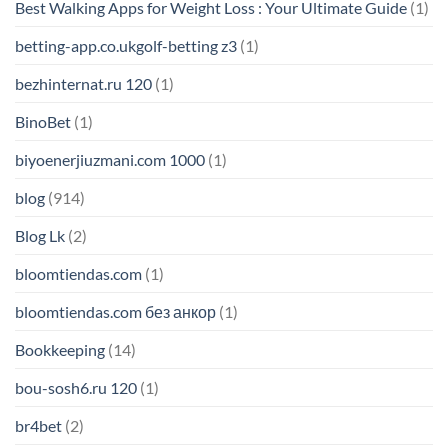
Best Walking Apps for Weight Loss : Your Ultimate Guide
(1)
betting-app.co.ukgolf-betting z3
(1)
bezhinternat.ru 120
(1)
BinoBet
(1)
biyoenerjiuzmani.com 1000
(1)
blog
(914)
Blog Lk
(2)
bloomtiendas.com
(1)
bloomtiendas.com без анкор
(1)
Bookkeeping
(14)
bou-sosh6.ru 120
(1)
br4bet
(2)