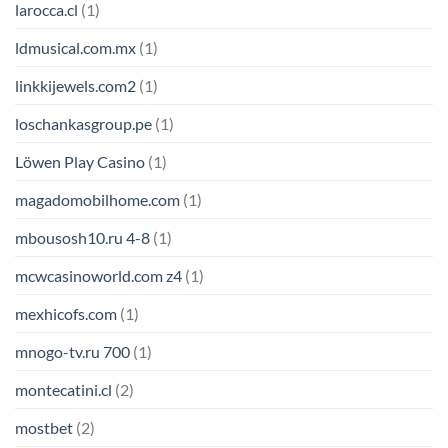
larocca.cl
(1)
ldmusical.com.mx
(1)
linkkijewels.com2
(1)
loschankasgroup.pe
(1)
Löwen Play Casino
(1)
magadomobilhome.com
(1)
mbousosh10.ru 4-8
(1)
mcwcasinoworld.com z4
(1)
mexhicofs.com
(1)
mnogo-tv.ru 700
(1)
montecatini.cl
(2)
mostbet
(2)