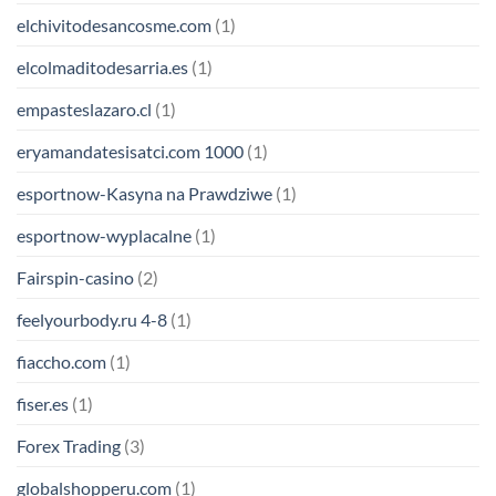
elchivitodesancosme.com
(1)
elcolmaditodesarria.es
(1)
empasteslazaro.cl
(1)
eryamandatesisatci.com 1000
(1)
esportnow-Kasyna na Prawdziwe
(1)
esportnow-wyplacalne
(1)
Fairspin-casino
(2)
feelyourbody.ru 4-8
(1)
fiaccho.com
(1)
fiser.es
(1)
Forex Trading
(3)
globalshopperu.com
(1)