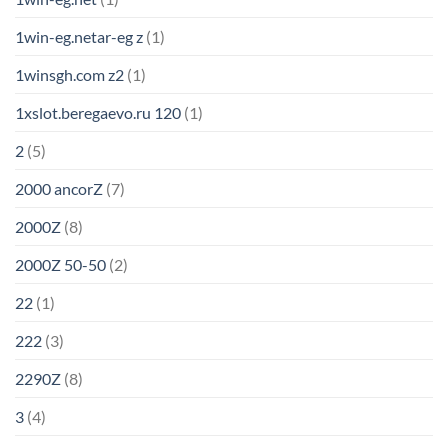
1win-eg.netar-eg z
(1)
1winsgh.com z2
(1)
1xslot.beregaevo.ru 120
(1)
2
(5)
2000 ancorZ
(7)
2000Z
(8)
2000Z 50-50
(2)
22
(1)
222
(3)
2290Z
(8)
3
(4)