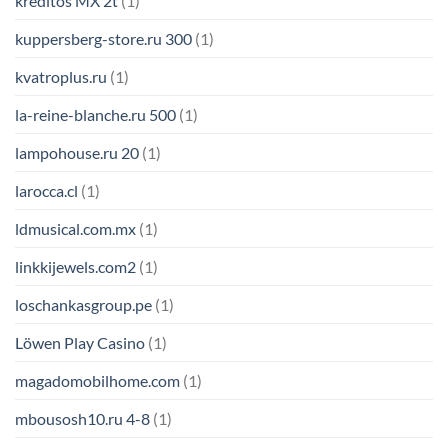
kreditos MX 2t
(1)
kuppersberg-store.ru 300
(1)
kvatroplus.ru
(1)
la-reine-blanche.ru 500
(1)
lampohouse.ru 20
(1)
larocca.cl
(1)
ldmusical.com.mx
(1)
linkkijewels.com2
(1)
loschankasgroup.pe
(1)
Löwen Play Casino
(1)
magadomobilhome.com
(1)
mbousosh10.ru 4-8
(1)