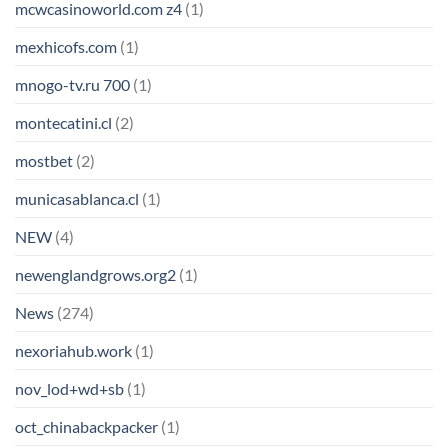
mcwcasinoworld.com z4
(1)
mexhicofs.com
(1)
mnogo-tv.ru 700
(1)
montecatini.cl
(2)
mostbet
(2)
municasablanca.cl
(1)
NEW
(4)
newenglandgrows.org2
(1)
News
(274)
nexoriahub.work
(1)
nov_lod+wd+sb
(1)
oct_chinabackpacker
(1)