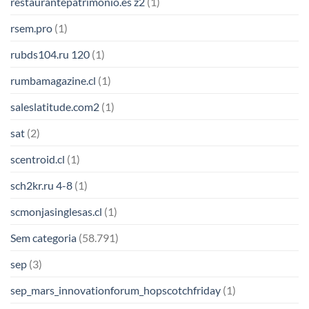
restaurantepatrimonio.es z2
(1)
rsem.pro
(1)
rubds104.ru 120
(1)
rumbamagazine.cl
(1)
saleslatitude.com2
(1)
sat
(2)
scentroid.cl
(1)
sch2kr.ru 4-8
(1)
scmonjasinglesas.cl
(1)
Sem categoria
(58.791)
sep
(3)
sep_mars_innovationforum_hopscotchfriday
(1)