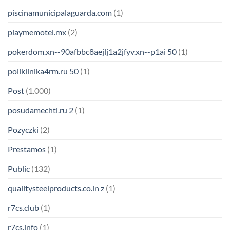
piscinamunicipalaguarda.com
(1)
playmemotel.mx
(2)
pokerdom.xn--90afbbc8aejlj1a2jfyv.xn--p1ai 50
(1)
poliklinika4rm.ru 50
(1)
Post
(1.000)
posudamechti.ru 2
(1)
Pozyczki
(2)
Prestamos
(1)
Public
(132)
qualitysteelproducts.co.in z
(1)
r7cs.club
(1)
r7cs.info
(1)