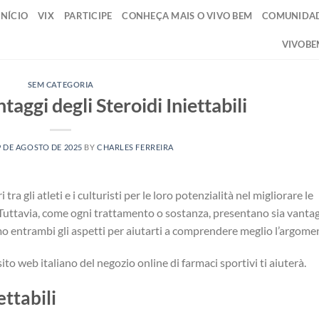
INÍCIO
VIX
PARTICIPE
CONHEÇA MAIS O VIVO BEM
COMUNIDAD
VIVOBE
SEM CATEGORIA
taggi degli Steroidi Iniettabili
9 DE AGOSTO DE 2025
BY
CHARLES FERREIRA
tra gli atleti e i culturisti per le loro potenzialità nel migliorare le
 Tuttavia, come ogni trattamento o sostanza, presentano sia vanta
mo entrambi gli aspetti per aiutarti a comprendere meglio l’argome
 sito web italiano del negozio online di farmaci sportivi ti aiuterà.
ettabili