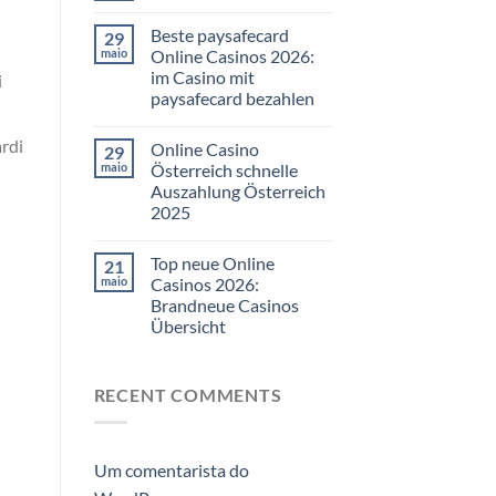
Beste paysafecard
29
maio
Online Casinos 2026:
im Casino mit
i
paysafecard bezahlen
ardi
Online Casino
29
maio
Österreich schnelle
Auszahlung Österreich
2025
Top neue Online
21
maio
Casinos 2026:
Brandneue Casinos
Übersicht
RECENT COMMENTS
Um comentarista do