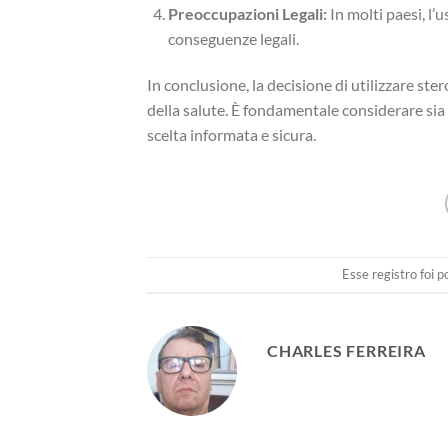
Preoccupazioni Legali:
In molti paesi, l’
conseguenze legali.
In conclusione, la decisione di utilizzare ste
della salute. È fondamentale considerare sia i 
scelta informata e sicura.
Esse registro foi
CHARLES FERREIRA