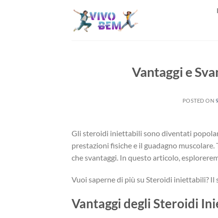
Skip
to
content
Vantaggi e Svan
POSTED ON
Gli steroidi iniettabili sono diventati popolari 
prestazioni fisiche e il guadagno muscolare.
che svantaggi. In questo articolo, esplorere
Vuoi saperne di più su Steroidi iniettabili? Il
Vantaggi degli Steroidi Ini