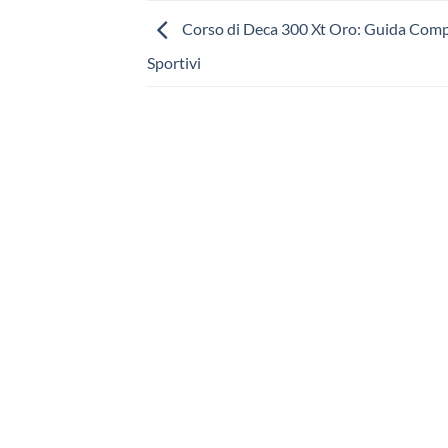
Corso di Deca 300 Xt Oro: Guida Comp
Sportivi