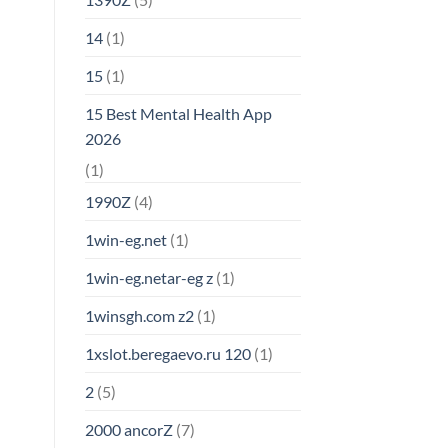
14
(1)
15
(1)
15 Best Mental Health App
2026
(1)
1990Z
(4)
1win-eg.net
(1)
1win-eg.netar-eg z
(1)
1winsgh.com z2
(1)
1xslot.beregaevo.ru 120
(1)
2
(5)
2000 ancorZ
(7)