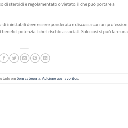
uso di steroidi è regolamentato o vietato, il che può portare a
roidi iniettabili deve essere ponderata e discussa con un profession
benefici potenziali che i rischio associati. Solo così si può fare una
 postado em
Sem categoria
.
Adicione aos favoritos
.