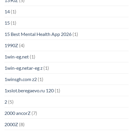
1390Z
(5)
14
(1)
15
(1)
15 Best Mental Health App 2026
(1)
1990Z
(4)
1win-eg.net
(1)
1win-eg.netar-eg z
(1)
1winsgh.com z2
(1)
1xslot.beregaevo.ru 120
(1)
2
(5)
2000 ancorZ
(7)
2000Z
(8)