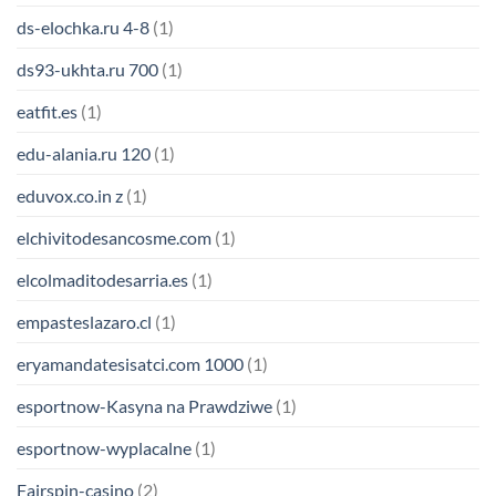
ds-elochka.ru 4-8
(1)
ds93-ukhta.ru 700
(1)
eatfit.es
(1)
edu-alania.ru 120
(1)
eduvox.co.in z
(1)
elchivitodesancosme.com
(1)
elcolmaditodesarria.es
(1)
empasteslazaro.cl
(1)
eryamandatesisatci.com 1000
(1)
esportnow-Kasyna na Prawdziwe
(1)
esportnow-wyplacalne
(1)
Fairspin-casino
(2)