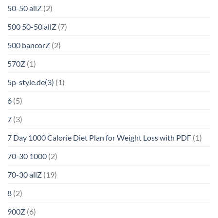
50-50 allZ
(2)
500 50-50 allZ
(7)
500 bancorZ
(2)
570Z
(1)
5p-style.de(3)
(1)
6
(5)
7
(3)
7 Day 1000 Calorie Diet Plan for Weight Loss with PDF
(1)
70-30 1000
(2)
70-30 allZ
(19)
8
(2)
900Z
(6)