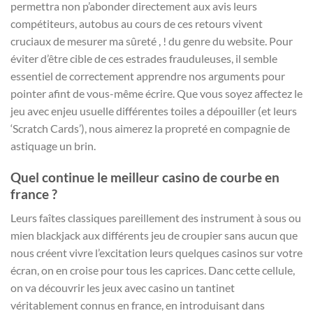
permettra non p’abonder directement aux avis leurs
compétiteurs, autobus au cours de ces retours vivent
cruciaux de mesurer ma sûreté , ! du genre du website. Pour
éviter d’être cible de ces estrades frauduleuses, il semble
essentiel de correctement apprendre nos arguments pour
pointer afint de vous-même écrire. Que vous soyez affectez le
jeu avec enjeu usuelle différentes toiles a dépouiller (et leurs
‘Scratch Cards’), nous aimerez la propreté en compagnie de
astiquage un brin.
Quel continue le meilleur casino de courbe en
france ?
Leurs faîtes classiques pareillement des instrument à sous ou
mien blackjack aux différents jeu de croupier sans aucun que
nous créent vivre l’excitation leurs quelques casinos sur votre
écran, on en croise pour tous les caprices. Danc cette cellule,
on va découvrir les jeux avec casino un tantinet
véritablement connus en france, en introduisant dans