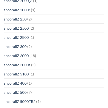
ancorallZ 2000_3
(1)
ancorallZ 2000r
(1)
ancorallZ 250
(2)
ancorallZ 2500
(2)
ancorallZ 2800
(1)
ancorallZ 300
(2)
ancorallZ 3000
(18)
ancorallZ 3000s
(5)
ancorallZ 3100
(1)
ancorallZ 480
(1)
ancorallZ 500
(7)
ancorallZ 5000TR2
(1)