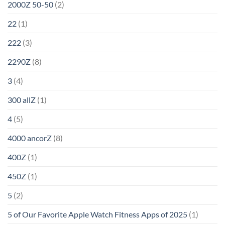
2000Z 50-50
(2)
22
(1)
222
(3)
2290Z
(8)
3
(4)
300 allZ
(1)
4
(5)
4000 ancorZ
(8)
400Z
(1)
450Z
(1)
5
(2)
5 of Our Favorite Apple Watch Fitness Apps of 2025
(1)