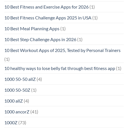
10 Best Fitness and Exercise Apps for 2026
(1)
10 Best Fitness Challenge Apps 2025 in USA
(1)
10 Best Meal Planning Apps
(1)
10 Best Step Challenge Apps in 2026
(1)
10 Best Workout Apps of 2025, Tested by Personal Trainers
(1)
10 healthy ways to lose belly fat through best fitness app
(1)
1000 50-50 allZ
(4)
1000 50-50Z
(1)
1000 allZ
(4)
1000 ancorZ
(41)
1000Z
(73)