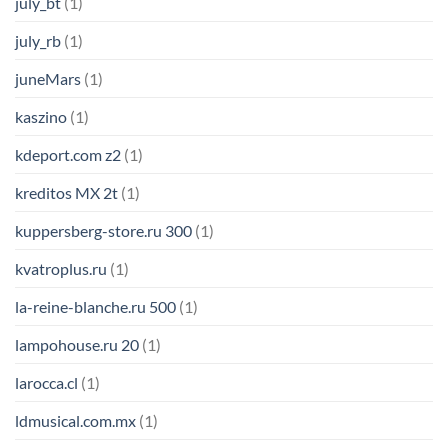
july_bt
(1)
july_rb
(1)
juneMars
(1)
kaszino
(1)
kdeport.com z2
(1)
kreditos MX 2t
(1)
kuppersberg-store.ru 300
(1)
kvatroplus.ru
(1)
la-reine-blanche.ru 500
(1)
lampohouse.ru 20
(1)
larocca.cl
(1)
ldmusical.com.mx
(1)