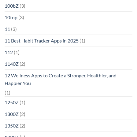
100bZ
(3)
10top
(3)
11
(3)
11 Best Habit Tracker Apps in 2025
(1)
112
(1)
1140Z
(2)
12 Wellness Apps to Create a Stronger, Healthier, and
Happier You
(1)
1250Z
(1)
1300Z
(2)
1350Z
(2)