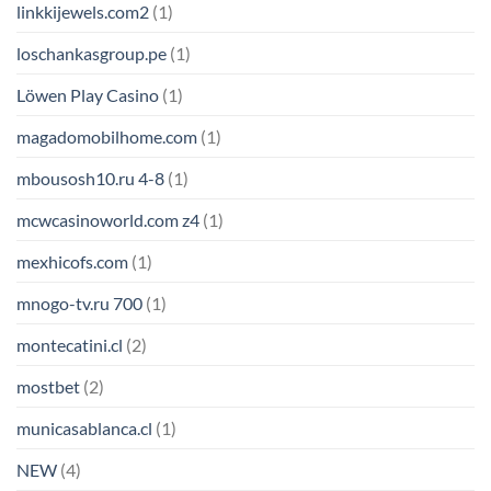
linkkijewels.com2
(1)
loschankasgroup.pe
(1)
Löwen Play Casino
(1)
magadomobilhome.com
(1)
mbousosh10.ru 4-8
(1)
mcwcasinoworld.com z4
(1)
mexhicofs.com
(1)
mnogo-tv.ru 700
(1)
montecatini.cl
(2)
mostbet
(2)
municasablanca.cl
(1)
NEW
(4)