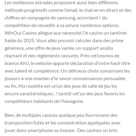
Les meilleures estrades proposent aussi bien différents
méthode progressifs comme l’email, le chat en en direct et des
chiffres en compagnie de samsung, accordant í du
compétiteur de recueillir a sa astuce nombreux options.
WinOui Casino allègue aux nécessité )’le casino un tantinet
fiable du 2025. Vous allez pouvoir calculer dans des prime
généreux, une offre de jeux variée, un support assidu
réactant et des règlements rassurés. Près cet’cosmos de
licence ANJ, le website apporte déclaration d’votre haut titre
avec talent et compétence. Un délicieux choix concernant les
joueurs à une examen d’le savoir connaissances persuadée
ou fin. Ma roulette est un’un des jeux de salle de jeu les
encore caractéristiques , ! tantôt cet’un des jeux favoris les
compétiteurs habitants de l’hexagone.
Bien, de multiples casinos quelque peu fournissent des
transposition futés et les concentration appliquées avec
jouer dans smartphone ou liseuse . Des casinos un brin