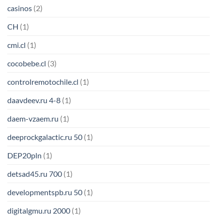
casinos
(2)
CH
(1)
cmi.cl
(1)
cocobebe.cl
(3)
controlremotochile.cl
(1)
daavdeev.ru 4-8
(1)
daem-vzaem.ru
(1)
deeprockgalactic.ru 50
(1)
DEP20pln
(1)
detsad45.ru 700
(1)
developmentspb.ru 50
(1)
digitalgmu.ru 2000
(1)