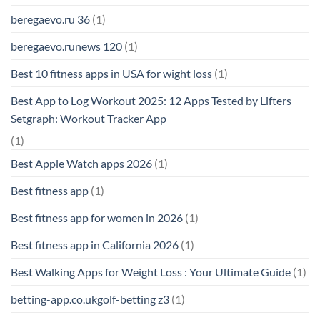
beregaevo.ru 36
(1)
beregaevo.runews 120
(1)
Best 10 fitness apps in USA for wight loss
(1)
Best App to Log Workout 2025: 12 Apps Tested by Lifters
Setgraph: Workout Tracker App
(1)
Best Apple Watch apps 2026
(1)
Best fitness app
(1)
Best fitness app for women in 2026
(1)
Best fitness app in California 2026
(1)
Best Walking Apps for Weight Loss : Your Ultimate Guide
(1)
betting-app.co.ukgolf-betting z3
(1)