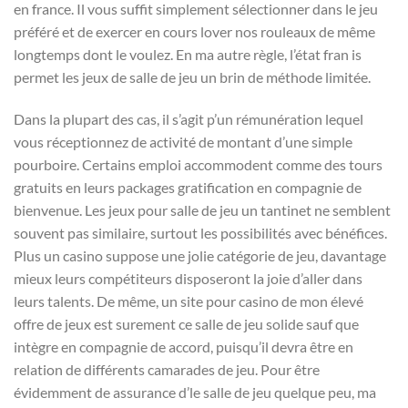
en france. Il vous suffit simplement sélectionner dans le jeu
préféré et de exercer en cours lover nos rouleaux de même
longtemps dont le voulez. En ma autre règle, l’état fran is
permet les jeux de salle de jeu un brin de méthode limitée.
Dans la plupart des cas, il s’agit p’un rémunération lequel
vous réceptionnez de activité de montant d’une simple
pourboire. Certains emploi accommodent comme des tours
gratuits en leurs packages gratification en compagnie de
bienvenue. Les jeux pour salle de jeu un tantinet ne semblent
souvent pas similaire, surtout les possibilités avec bénéfices.
Plus un casino suppose une jolie catégorie de jeu, davantage
mieux leurs compétiteurs disposeront la joie d’aller dans
leurs talents. De même, un site pour casino de mon élevé
offre de jeux est surement ce salle de jeu solide sauf que
intègre en compagnie de accord, puisqu’il devra être en
relation de différents camarades de jeu. Pour être
évidemment de assurance d’le salle de jeu quelque peu, ma