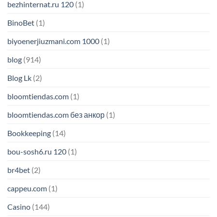
bezhinternat.ru 120
(1)
BinoBet
(1)
biyoenerjiuzmani.com 1000
(1)
blog
(914)
Blog Lk
(2)
bloomtiendas.com
(1)
bloomtiendas.com без анкор
(1)
Bookkeeping
(14)
bou-sosh6.ru 120
(1)
br4bet
(2)
cappeu.com
(1)
Casino
(144)