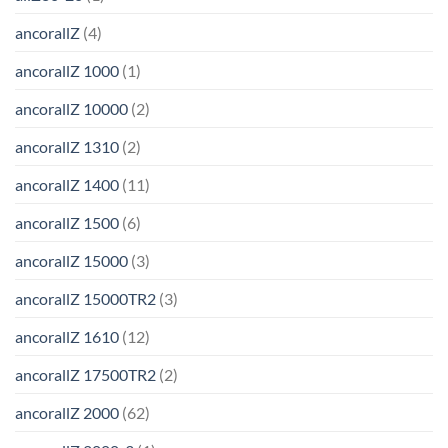
ancorallZ
(4)
ancorallZ 1000
(1)
ancorallZ 10000
(2)
ancorallZ 1310
(2)
ancorallZ 1400
(11)
ancorallZ 1500
(6)
ancorallZ 15000
(3)
ancorallZ 15000TR2
(3)
ancorallZ 1610
(12)
ancorallZ 17500TR2
(2)
ancorallZ 2000
(62)