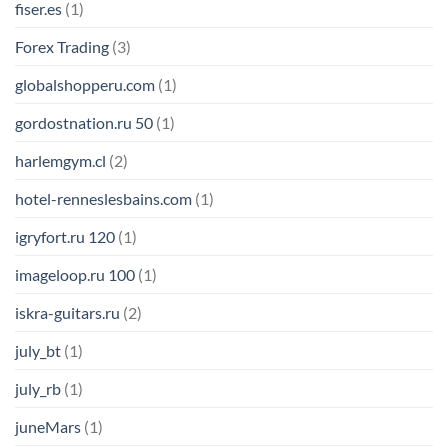
fiser.es
(1)
Forex Trading
(3)
globalshopperu.com
(1)
gordostnation.ru 50
(1)
harlemgym.cl
(2)
hotel-renneslesbains.com
(1)
igryfort.ru 120
(1)
imageloop.ru 100
(1)
iskra-guitars.ru
(2)
july_bt
(1)
july_rb
(1)
juneMars
(1)