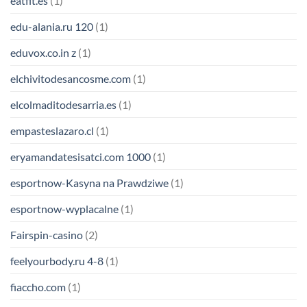
eatfit.es
(1)
edu-alania.ru 120
(1)
eduvox.co.in z
(1)
elchivitodesancosme.com
(1)
elcolmaditodesarria.es
(1)
empasteslazaro.cl
(1)
eryamandatesisatci.com 1000
(1)
esportnow-Kasyna na Prawdziwe
(1)
esportnow-wyplacalne
(1)
Fairspin-casino
(2)
feelyourbody.ru 4-8
(1)
fiaccho.com
(1)