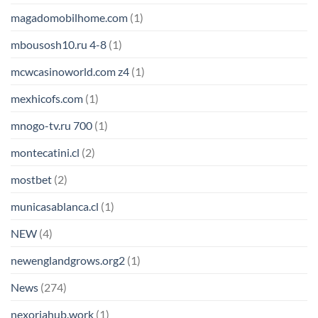
magadomobilhome.com
(1)
mbousosh10.ru 4-8
(1)
mcwcasinoworld.com z4
(1)
mexhicofs.com
(1)
mnogo-tv.ru 700
(1)
montecatini.cl
(2)
mostbet
(2)
municasablanca.cl
(1)
NEW
(4)
newenglandgrows.org2
(1)
News
(274)
nexoriahub.work
(1)