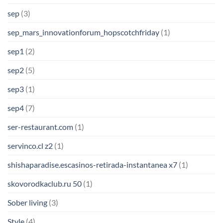
sep
(3)
sep_mars_innovationforum_hopscotchfriday
(1)
sep1
(2)
sep2
(5)
sep3
(1)
sep4
(7)
ser-restaurant.com
(1)
servinco.cl z2
(1)
shishaparadise.escasinos-retirada-instantanea x7
(1)
skovorodkaclub.ru 50
(1)
Sober living
(3)
Style
(4)