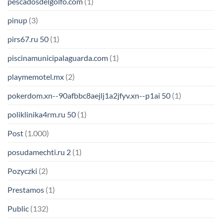
pescadosdelgolfo.com
(1)
pinup
(3)
pirs67.ru 50
(1)
piscinamunicipalaguarda.com
(1)
playmemotel.mx
(2)
pokerdom.xn--90afbbc8aejlj1a2jfyv.xn--p1ai 50
(1)
poliklinika4rm.ru 50
(1)
Post
(1.000)
posudamechti.ru 2
(1)
Pozyczki
(2)
Prestamos
(1)
Public
(132)