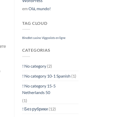
WordPress
em
Olá, mundo!
TAG CLOUD
BinoBet casino
Viggoslots en ligne
ете
CATEGORIAS
! No category
(2)
е
! No category 10-1 Spanish
(1)
! No category 15-5
Netherlands 50
(1)
! Без рубрики
(12)