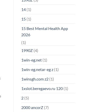
14
(1)
15
(1)
15 Best Mental Health App
2026
(1)
1990Z
(4)
1win-eg.net
(1)
1win-eg.netar-eg z
(1)
и
1winsgh.com z2
(1)
1xslot.beregaevo.ru 120
(1)
p
2
(5)
2000 ancorZ
(7)