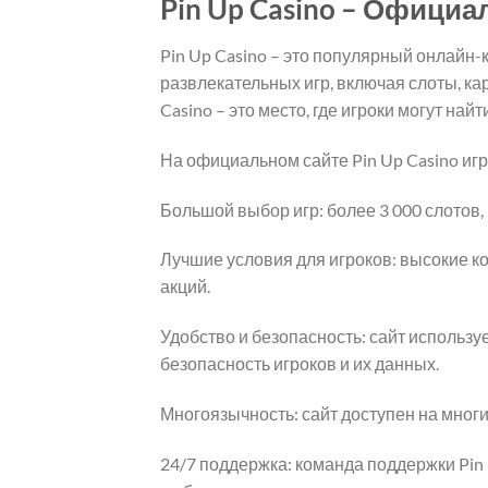
Pin Up Casino – Офици
Pin Up Casino – это популярный онлайн-
развлекательных игр, включая слоты, ка
Casino – это место, где игроки могут най
На официальном сайте Pin Up Casino иг
Большой выбор игр: более 3 000 слотов, 
Лучшие условия для игроков: высокие к
акций.
Удобство и безопасность: сайт использ
безопасность игроков и их данных.
Многоязычность: сайт доступен на многих
24/7 поддержка: команда поддержки Pin 