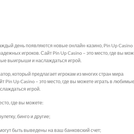
каждый день появляются новые онлайн-казино, Pin Up Casino
адежных игроков. Сайт Pin Up Casino – это место, где вы мож
ные выигрыши и наслаждаться игрой.
атор, который предлагает игрокам из многих стран мира
т Pin Up Casino – это место, где вы можете играть в любимы
слаждаться игрой.
сто, где вы можете:
улетку, бинго и другие;
огут быть выведены на ваш банковский счет;