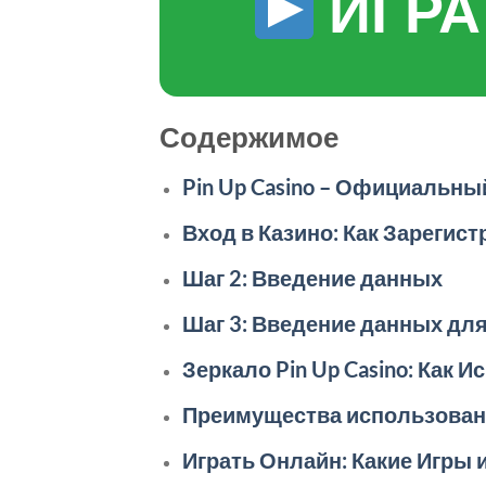
ИГРА
Содержимое
Pin Up Casino – Официальны
Вход в Казино: Как Зарегист
Шаг 2: Введение данных
Шаг 3: Введение данных дл
Зеркало Pin Up Casino: Как И
Преимущества использования
Играть Онлайн: Какие Игры и