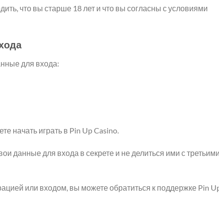
ить, что вы старше 18 лет и что вы согласны с условиями
входа
анные для входа:
е начать играть в Pin Up Casino.
вои данные для входа в секрете и не делиться ими с третьим
рацией или входом, вы можете обратиться к поддержке Pin U