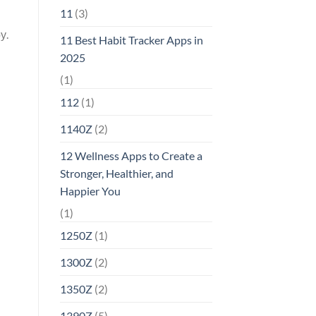
11
(3)
у.
11 Best Habit Tracker Apps in
2025
(1)
112
(1)
1140Z
(2)
12 Wellness Apps to Create a
Stronger, Healthier, and
Happier You
(1)
1250Z
(1)
1300Z
(2)
1350Z
(2)
1390Z
(5)