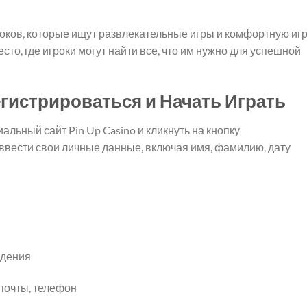
гроков, которые ищут развлекательные игры и комфортную игр
сто, где игроки могут найти все, что им нужно для успешной
егистрироваться и Начать Играть
альный сайт Pin Up Casino и кликнуть на кнопку
 ввести свои личные данные, включая имя, фамилию, дату
ждения
почты, телефон