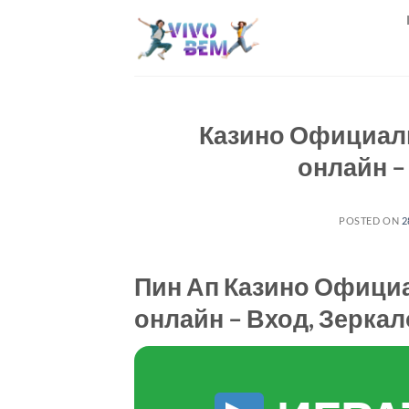
Skip
to
content
Казино Официальн
онлайн –
POSTED ON
2
Пин Ап Казино Официал
онлайн – Вход, Зеркал