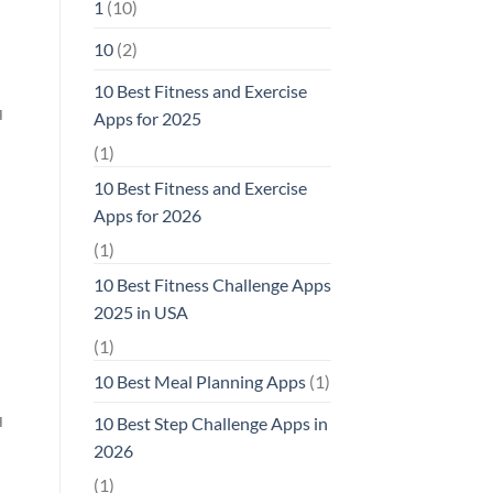
1
(10)
10
(2)
10 Best Fitness and Exercise
я
Apps for 2025
(1)
10 Best Fitness and Exercise
Apps for 2026
(1)
10 Best Fitness Challenge Apps
2025 in USA
(1)
10 Best Meal Planning Apps
(1)
я
10 Best Step Challenge Apps in
2026
(1)