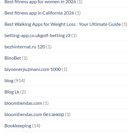
Best fitness app for women in 2026
(1)
Best fitness app in California 2026
(1)
Best Walking Apps for Weight Loss : Your Ultimate Guide
(1)
betting-app.co.ukgolf-betting z3
(1)
bezhinternat.ru 120
(1)
BinoBet
(1)
biyoenerjiuzmani.com 1000
(1)
blog
(914)
Blog Lk
(2)
bloomtiendas.com
(1)
bloomtiendas.com без анкор
(1)
Bookkeeping
(14)