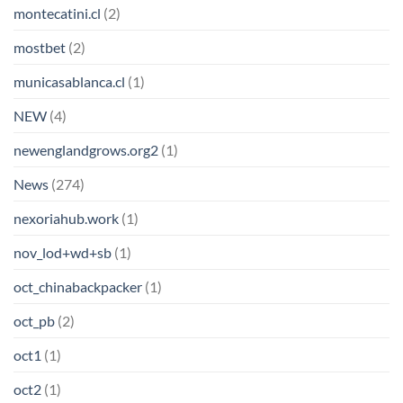
montecatini.cl
(2)
mostbet
(2)
municasablanca.cl
(1)
NEW
(4)
newenglandgrows.org2
(1)
News
(274)
nexoriahub.work
(1)
nov_lod+wd+sb
(1)
oct_chinabackpacker
(1)
oct_pb
(2)
oct1
(1)
oct2
(1)