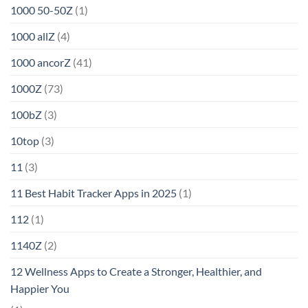
1000 50-50Z
(1)
1000 allZ
(4)
1000 ancorZ
(41)
1000Z
(73)
100bZ
(3)
10top
(3)
11
(3)
11 Best Habit Tracker Apps in 2025
(1)
112
(1)
1140Z
(2)
12 Wellness Apps to Create a Stronger, Healthier, and
Happier You