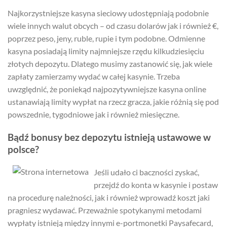
Najkorzystniejsze kasyna sieciowy udostępniają podobnie
wiele innych walut obcych – od czasu dolarów jak i również €,
poprzez peso, jeny, ruble, rupie i tym podobne. Odmienne
kasyna posiadają limity najmniejsze rzędu kilkudziesięciu
złotych depozytu. Dlatego musimy zastanowić się, jak wiele
zapłaty zamierzamy wydać w całej kasynie. Trzeba
uwzględnić, że poniekąd najpozytywniejsze kasyna online
ustanawiają limity wypłat na rzecz gracza, jakie różnią się pod
powszednie, tygodniowe jak i również miesięczne.
Bądź bonusy bez depozytu istnieją ustawowe w
polsce?
Jeśli udało ci baczności zyskać,
przejdź do konta w kasynie i postaw
na procedurę należności, jak i również wprowadź koszt jaki
pragniesz wydawać. Przeważnie spotykanymi metodami
wypłaty istnieją między innymi e-portmonetki Paysafecard,