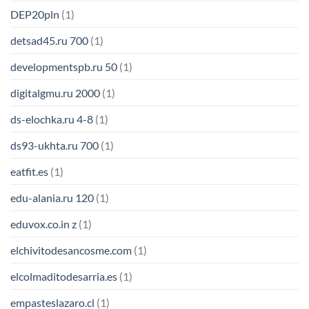
DEP20pln
(1)
detsad45.ru 700
(1)
developmentspb.ru 50
(1)
digitalgmu.ru 2000
(1)
ds-elochka.ru 4-8
(1)
ds93-ukhta.ru 700
(1)
eatfit.es
(1)
edu-alania.ru 120
(1)
eduvox.co.in z
(1)
elchivitodesancosme.com
(1)
elcolmaditodesarria.es
(1)
empasteslazaro.cl
(1)