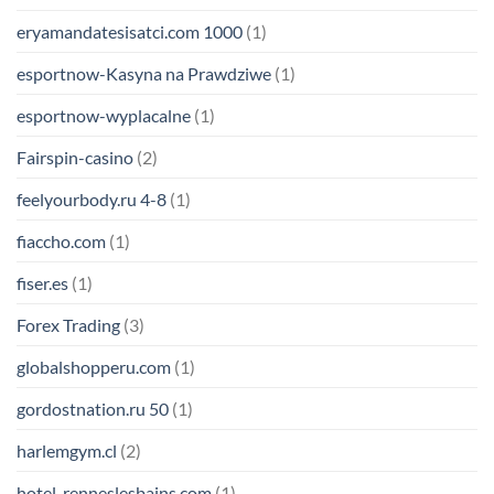
eryamandatesisatci.com 1000
(1)
esportnow-Kasyna na Prawdziwe
(1)
esportnow-wyplacalne
(1)
Fairspin-casino
(2)
feelyourbody.ru 4-8
(1)
fiaccho.com
(1)
fiser.es
(1)
Forex Trading
(3)
globalshopperu.com
(1)
gordostnation.ru 50
(1)
harlemgym.cl
(2)
hotel-renneslesbains.com
(1)