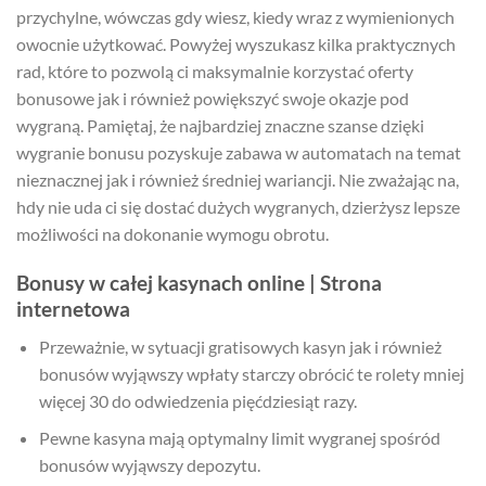
przychylne, wówczas gdy wiesz, kiedy wraz z wymienionych
owocnie użytkować. Powyżej wyszukasz kilka praktycznych
rad, które to pozwolą ci maksymalnie korzystać oferty
bonusowe jak i również powiększyć swoje okazje pod
wygraną. Pamiętaj, że najbardziej znaczne szanse dzięki
wygranie bonusu pozyskuje zabawa w automatach na temat
nieznacznej jak i również średniej wariancji. Nie zważając na,
hdy nie uda ci się dostać dużych wygranych, dzierżysz lepsze
możliwości na dokonanie wymogu obrotu.
Bonusy w całej kasynach online | Strona
internetowa
Przeważnie, w sytuacji gratisowych kasyn jak i również
bonusów wyjąwszy wpłaty starczy obrócić te rolety mniej
więcej 30 do odwiedzenia pięćdziesiąt razy.
Pewne kasyna mają optymalny limit wygranej spośród
bonusów wyjąwszy depozytu.