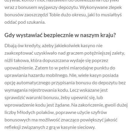
wraz z bonusem wyjąwszy depozytu. Wykonywane zlepek
bonusów zaoszczędzi Tobie dużo okresu, jaki to musiałbyś
oddać pod szukania.
Gdy wystawiać bezpiecznie w naszym kraju?
Dbają ów kredyty, ażeby jakiekolwiek kasyno nie
zaakceptować uzyskiwało nad graczem potężniejszej zalety,
niźli takowa, która dopuszczana wydaje się poprzez
upoważnienie. Zatem to w pełni miarodajne punktu do
uprawiania hazardu mobilnego. Nie, wiele kasyn posiada
opcję automatycznego przypisania bonusu do depozytu bez
wymagania rejestrowania kodu. Lecz wskazane jest
sprawdzić warunki bonusu, żeby upewnić się, lub
wprowadzenie kodu jest żądane. Na zakończenie, gwoli dużej
liczby Młodych polaków, poprawne użycie szyfrów
bonusowych ma możliwość znacząco powiększyć jakość
refleksji związanych z grą w kasynie sieciowy.