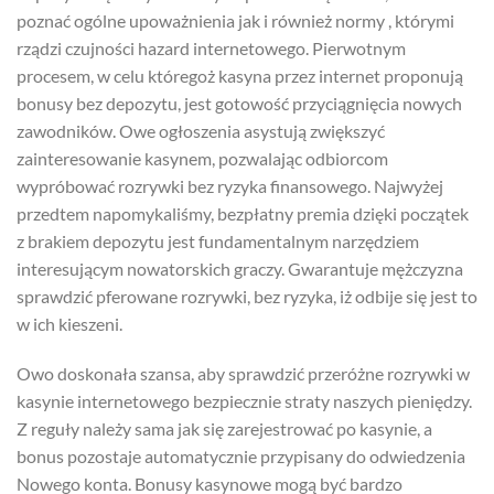
poznać ogólne upoważnienia jak i również normy , którymi
rządzi czujności hazard internetowego.
Pierwotnym
procesem, w celu któregoż kasyna przez internet proponują
bonusy bez depozytu, jest gotowość przyciągnięcia nowych
zawodników. Owe ogłoszenia asystują zwiększyć
zainteresowanie kasynem, pozwalając odbiorcom
wypróbować rozrywki bez ryzyka finansowego. Najwyżej
przedtem napomykaliśmy, bezpłatny premia dzięki początek
z brakiem depozytu jest fundamentalnym narzędziem
interesującym nowatorskich graczy. Gwarantuje mężczyzna
sprawdzić pferowane rozrywki, bez ryzyka, iż odbije się jest to
w ich kieszeni.
Owo doskonała szansa, aby sprawdzić przeróżne rozrywki w
kasynie internetowego bezpiecznie straty naszych pieniędzy.
Z reguły należy sama jak się zarejestrować po kasynie, a
bonus pozostaje automatycznie przypisany do odwiedzenia
Nowego konta. Bonusy kasynowe mogą być bardzo