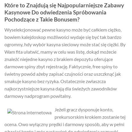
Które to Znajdują się Najpopularniejsze Zabawy
Kasynowe Do odwiedzenia Spróbowania
Pochodzące z Takie Bonusem?
Wyselekcjonować pewne kasyno może być całkiem ciężko,
bowiem kalejdoskop możliwości wydaje się być tak bardzo
ogromny, hdy wybór kasyna sieciowy może stać się ciężki. By
Wam fita ułatwić, mamy w celu was listę, dokąd możecie
znaleźć niejedne kasyno z brakiem depozytu oferujące
darmowe spiny zbyt rejestrację. Faktycznie, free spiny to
świetny powód ażeby zapisać czujności oraz uszczknąć jak
smakuje kasyno bez ryzyka. Ostatecznie zwłaszcza
najkorzystniejsze kasyna dają dla świeżych zawodników
darmowy nadprogram powitalny.
Jeżeli gracz dysponuje konto,
prekursorskim krokiem zostanie tej
ocena. Owo wyłączny prędki i darmowy sposób, aby w pełni
ożywiać konto i móc nastawień do odwiedzenia rozrywki