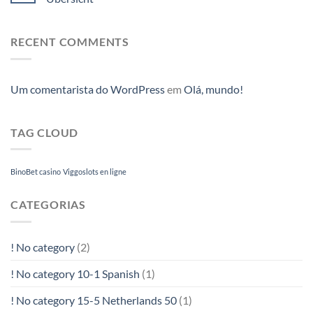
RECENT COMMENTS
Um comentarista do WordPress
em
Olá, mundo!
TAG CLOUD
BinoBet casino
Viggoslots en ligne
CATEGORIAS
! No category
(2)
! No category 10-1 Spanish
(1)
! No category 15-5 Netherlands 50
(1)