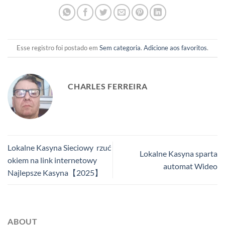
Esse registro foi postado em
Sem categoria
.
Adicione aos favoritos
.
CHARLES FERREIRA
Lokalne Kasyna Sieciowy ️ rzuć
Lokalne Kasyna sparta
okiem na link internetowy
automat Wideo
Najlepsze Kasyna【2025】
ABOUT