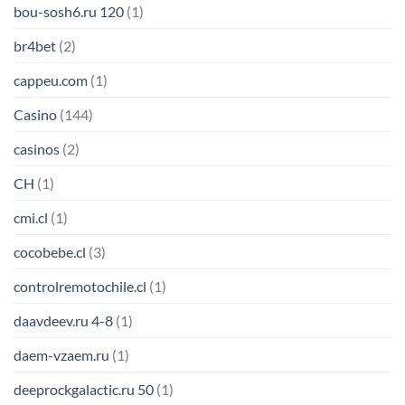
bou-sosh6.ru 120
(1)
br4bet
(2)
cappeu.com
(1)
Casino
(144)
casinos
(2)
CH
(1)
cmi.cl
(1)
cocobebe.cl
(3)
controlremotochile.cl
(1)
daavdeev.ru 4-8
(1)
daem-vzaem.ru
(1)
deeprockgalactic.ru 50
(1)