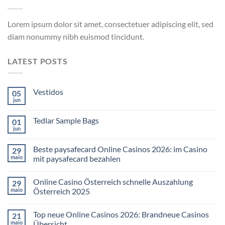
Lorem ipsum dolor sit amet, consectetuer adipiscing elit, sed
diam nonummy nibh euismod tincidunt.
LATEST POSTS
Vestidos
05
jun
Tedlar Sample Bags
01
jun
Beste paysafecard Online Casinos 2026: im Casino
29
maio
mit paysafecard bezahlen
Online Casino Österreich schnelle Auszahlung
29
maio
Österreich 2025
Top neue Online Casinos 2026: Brandneue Casinos
21
maio
Übersicht