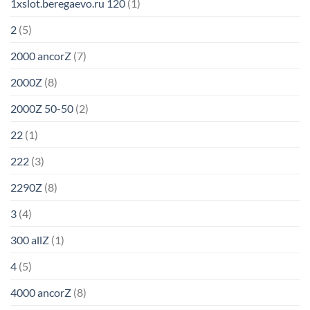
1xslot.beregaevo.ru 120
(1)
2
(5)
2000 ancorZ
(7)
2000Z
(8)
2000Z 50-50
(2)
22
(1)
222
(3)
2290Z
(8)
3
(4)
300 allZ
(1)
4
(5)
4000 ancorZ
(8)