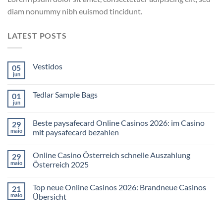
diam nonummy nibh euismod tincidunt.
LATEST POSTS
Vestidos
05
jun
Tedlar Sample Bags
01
jun
Beste paysafecard Online Casinos 2026: im Casino
29
maio
mit paysafecard bezahlen
Online Casino Österreich schnelle Auszahlung
29
maio
Österreich 2025
Top neue Online Casinos 2026: Brandneue Casinos
21
maio
Übersicht