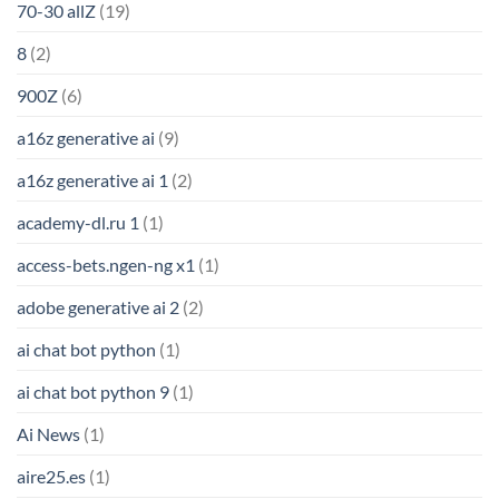
70-30 allZ
(19)
8
(2)
900Z
(6)
a16z generative ai
(9)
a16z generative ai 1
(2)
academy-dl.ru 1
(1)
access-bets.ngen-ng x1
(1)
adobe generative ai 2
(2)
ai chat bot python
(1)
ai chat bot python 9
(1)
Ai News
(1)
aire25.es
(1)