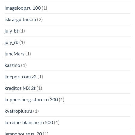
imageloop.ru 100
(1)
iskra-guitars.ru
(2)
july_bt
(1)
july_rb
(1)
juneMars
(1)
kaszino
(1)
kdeport.com z2
(1)
kreditos MX 2t
(1)
kuppersberg-store.ru 300
(1)
kvatroplus.ru
(1)
la-reine-blanche.ru 500
(1)
lampohouse.ru 20
(1)