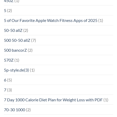
450Z
(1)
5
(2)
5 of Our Favorite Apple Watch Fitness Apps of 2025
(1)
50-50 allZ
(2)
500 50-50 allZ
(7)
500 bancorZ
(2)
570Z
(1)
5p-style.de(3)
(1)
6
(5)
7
(3)
7 Day 1000 Calorie Diet Plan for Weight Loss with PDF
(1)
70-30 1000
(2)