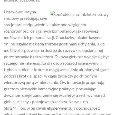
Ustawowe kasyna
sieciowy prześcigają swe
stacjonarne odpowiedniki także pod względem
różnorodności osiągalnych komputerów, jak i również
możliwości ich personalizacji. Chociażby, lokalne kasyna
online legalne nie będą zniżone godzinami uchylania, jakie
możliwości pozwala na dostęp do rozrywki o opcjonalnej
porze poranka bądź wiczoru. Takowa giętkość wydaje się być
szczególnie interesująca dla osób spośród intensywnym
trybem istnienia, które to mogą weselić się ulubionymi grami
podczas krótkiej spacji w ciągu życia czy po chłodnym
wieczorową porą w mieszkaniu. Ów innowacje proponują
graczom niezwykle immersyjne praktykę, pozwalając
dywanom dzięki zanurzenie się w całej w trzech wymiarach
globie uciechy z pokojowego zacisza. Kasyna, np.
SlotsMillion, w tej chwili eksperymentują pochodzące z
wirtualnymi salami komputerów, gdzie gracze potrafią ruszać