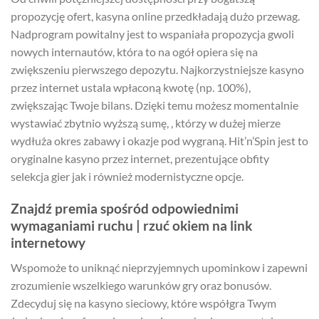
propozycję ofert, kasyna online przedkładają dużo przewag.
Nadprogram powitalny jest to wspaniała propozycja gwoli
nowych internautów, która to na ogół opiera się na
zwiększeniu pierwszego depozytu. Najkorzystniejsze kasyno
przez internet ustala wpłaconą kwotę (np. 100%),
zwiększając Twoje bilans. Dzięki temu możesz momentalnie
wystawiać zbytnio wyższą sumę, , którzy w dużej mierze
wydłuża okres zabawy i okazje pod wygraną. Hit’n’Spin jest to
oryginalne kasyno przez internet, prezentujące obfity
selekcja gier jak i również modernistyczne opcje.
Znajdź premia spośród odpowiednimi
wymaganiami ruchu | rzuć okiem na link
internetowy
Wspomoże to uniknąć nieprzyjemnych upominkow i zapewni
zrozumienie wszelkiego warunków gry oraz bonusów.
Zdecyduj się na kasyno sieciowy, które współgra Twym