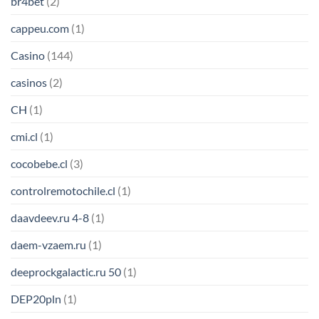
br4bet
(2)
cappeu.com
(1)
Casino
(144)
casinos
(2)
CH
(1)
cmi.cl
(1)
cocobebe.cl
(3)
controlremotochile.cl
(1)
daavdeev.ru 4-8
(1)
daem-vzaem.ru
(1)
deeprockgalactic.ru 50
(1)
DEP20pln
(1)