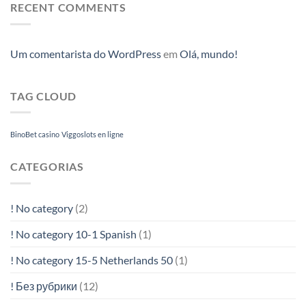
RECENT COMMENTS
Um comentarista do WordPress
em
Olá, mundo!
TAG CLOUD
BinoBet casino
Viggoslots en ligne
CATEGORIAS
! No category
(2)
! No category 10-1 Spanish
(1)
! No category 15-5 Netherlands 50
(1)
! Без рубрики
(12)