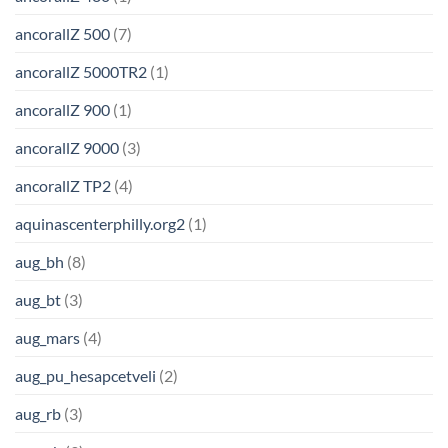
ancorallZ 500
(7)
ancorallZ 5000TR2
(1)
ancorallZ 900
(1)
ancorallZ 9000
(3)
ancorallZ TP2
(4)
aquinascenterphilly.org2
(1)
aug_bh
(8)
aug_bt
(3)
aug_mars
(4)
aug_pu_hesapcetveli
(2)
aug_rb
(3)