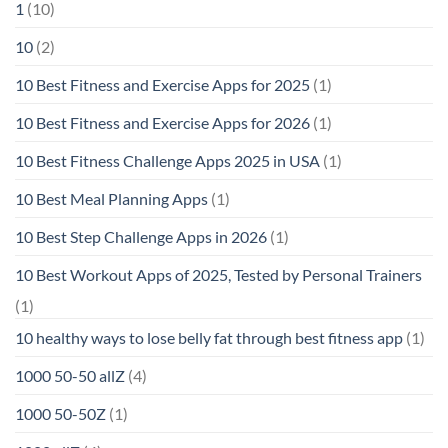
1
(10)
10
(2)
10 Best Fitness and Exercise Apps for 2025
(1)
10 Best Fitness and Exercise Apps for 2026
(1)
10 Best Fitness Challenge Apps 2025 in USA
(1)
10 Best Meal Planning Apps
(1)
10 Best Step Challenge Apps in 2026
(1)
10 Best Workout Apps of 2025, Tested by Personal Trainers
(1)
10 healthy ways to lose belly fat through best fitness app
(1)
1000 50-50 allZ
(4)
1000 50-50Z
(1)