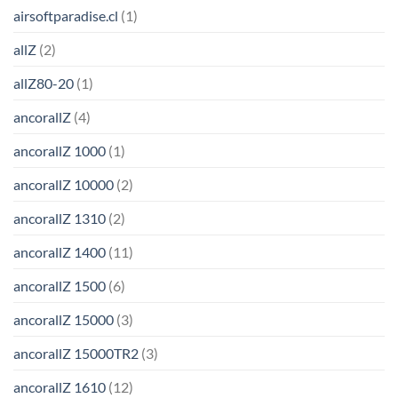
airsoftparadise.cl
(1)
allZ
(2)
allZ80-20
(1)
ancorallZ
(4)
ancorallZ 1000
(1)
ancorallZ 10000
(2)
ancorallZ 1310
(2)
ancorallZ 1400
(11)
ancorallZ 1500
(6)
ancorallZ 15000
(3)
ancorallZ 15000TR2
(3)
ancorallZ 1610
(12)