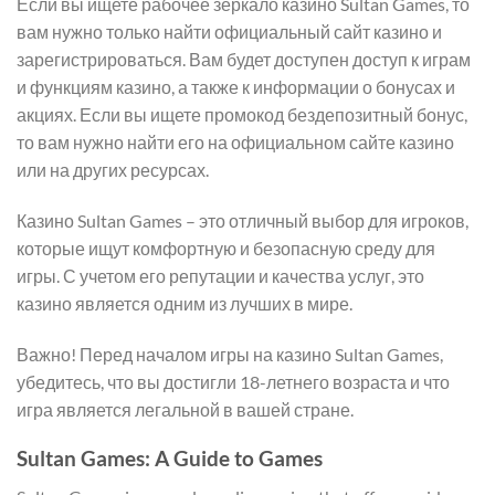
Если вы ищете рабочее зеркало казино Sultan Games, то
вам нужно только найти официальный сайт казино и
зарегистрироваться. Вам будет доступен доступ к играм
и функциям казино, а также к информации о бонусах и
акциях. Если вы ищете промокод бездепозитный бонус,
то вам нужно найти его на официальном сайте казино
или на других ресурсах.
Казино Sultan Games – это отличный выбор для игроков,
которые ищут комфортную и безопасную среду для
игры. С учетом его репутации и качества услуг, это
казино является одним из лучших в мире.
Важно! Перед началом игры на казино Sultan Games,
убедитесь, что вы достигли 18-летнего возраста и что
игра является легальной в вашей стране.
Sultan Games: A Guide to Games