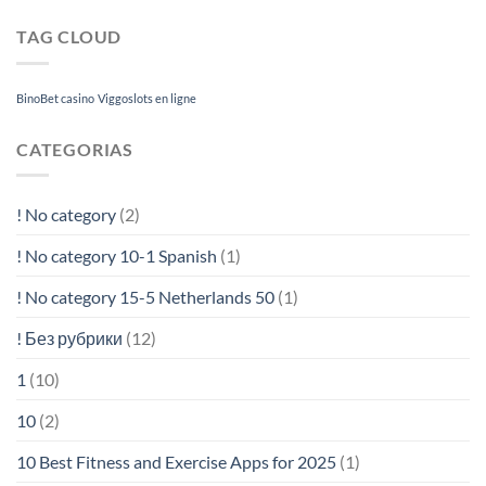
TAG CLOUD
BinoBet casino
Viggoslots en ligne
CATEGORIAS
! No category
(2)
! No category 10-1 Spanish
(1)
! No category 15-5 Netherlands 50
(1)
! Без рубрики
(12)
1
(10)
10
(2)
10 Best Fitness and Exercise Apps for 2025
(1)