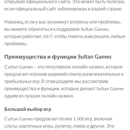
открывая официального сайта. Это может быть полезно,
если официальный сайт заблокирован в вашей стране.
Наконец, если у вас возникнут вопросы или проблемы,
вы можете обратиться к поддержке Sultan Games,
которая работает 24/7, чтобы помочь вам решить любые
проблемы.
Преимущества и функции Sultan Games
Сultan Games – это популярное онлайн-казино, которое
предлагает игрокам широкий спектр развлекательных и
прибыльных игр. В этом разделе мы рассмотрим
преимущества и функции, которые делают Sultan Games
одним из лучших онлайн-казино.
Большой выбор игр
Сultan Games предлагает более 1 000 игр, включая
слоты, карточные игры, рулетку, покер и другие. Это