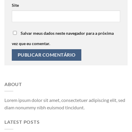
Site
Salvar meus dados neste navegador para a próxima
vez que eu comentar.
ABOUT
Lorem ipsum dolor sit amet, consectetuer adipiscing elit, sed
diam nonummy nibh euismod tincidunt.
LATEST POSTS