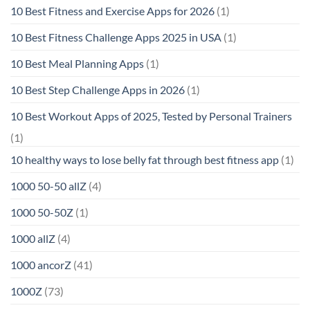
10 Best Fitness and Exercise Apps for 2026
(1)
10 Best Fitness Challenge Apps 2025 in USA
(1)
10 Best Meal Planning Apps
(1)
10 Best Step Challenge Apps in 2026
(1)
10 Best Workout Apps of 2025, Tested by Personal Trainers
(1)
10 healthy ways to lose belly fat through best fitness app
(1)
1000 50-50 allZ
(4)
1000 50-50Z
(1)
1000 allZ
(4)
1000 ancorZ
(41)
1000Z
(73)