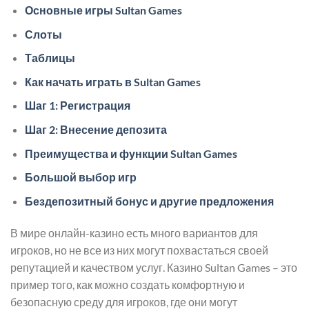
Основные игры Sultan Games
Слоты
Таблицы
Как начать играть в Sultan Games
Шаг 1: Регистрация
Шаг 2: Внесение депозита
Преимущества и функции Sultan Games
Большой выбор игр
Бездепозитный бонус и другие предложения
В мире онлайн-казино есть много вариантов для
игроков, но не все из них могут похвастаться своей
репутацией и качеством услуг. Казино Sultan Games – это
пример того, как можно создать комфортную и
безопасную среду для игроков, где они могут