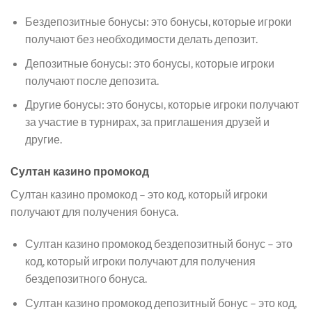
Бездепозитные бонусы: это бонусы, которые игроки
получают без необходимости делать депозит.
Депозитные бонусы: это бонусы, которые игроки
получают после депозита.
Другие бонусы: это бонусы, которые игроки получают
за участие в турнирах, за приглашения друзей и
другие.
Султан казино промокод
Султан казино промокод – это код, который игроки
получают для получения бонуса.
Султан казино промокод бездепозитный бонус – это
код, который игроки получают для получения
бездепозитного бонуса.
Султан казино промокод депозитный бонус – это код,