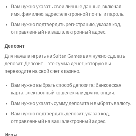
Вам нужно указать свои личные данные, включая
имя, фамилию, адрес электронной почты и пароль.
Вам нужно подтвердить регистрацию, указав код,
отправленный на ваш электронный адрес.
Депозит
Для начала играть на Sultan Games вам нужно сделать
депозит. Депозит – это сумма денег, которую вы
переводите на свой счет в казино.
Вам нужно выбрать способ депозита: банковская
карта, электронный кошелек или другие опции.
Вам нужно указать сумму депозита и выбрать валюту.
Вам нужно подтвердить депозит, указав код,
отправленный на ваш электронный адрес.
Игры