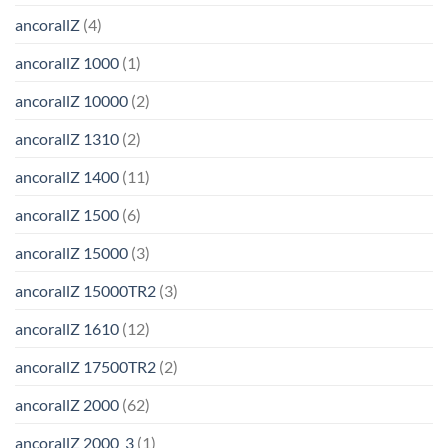
ancorallZ
(4)
ancorallZ 1000
(1)
ancorallZ 10000
(2)
ancorallZ 1310
(2)
ancorallZ 1400
(11)
ancorallZ 1500
(6)
ancorallZ 15000
(3)
ancorallZ 15000TR2
(3)
ancorallZ 1610
(12)
ancorallZ 17500TR2
(2)
ancorallZ 2000
(62)
ancorallZ 2000_3
(1)