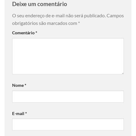
Deixe um comentário
O seu endereço de e-mail não será publicado.
Campos
obrigatórios são marcados com
*
Comentário
*
Nome
*
E-mail
*