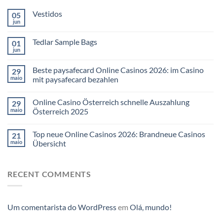
Vestidos
05
jun
Tedlar Sample Bags
01
jun
Beste paysafecard Online Casinos 2026: im Casino
29
maio
mit paysafecard bezahlen
Online Casino Österreich schnelle Auszahlung
29
maio
Österreich 2025
Top neue Online Casinos 2026: Brandneue Casinos
21
maio
Übersicht
RECENT COMMENTS
Um comentarista do WordPress
em
Olá, mundo!