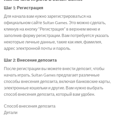
Шаг 1: Регистрация
Для начала вам нужно зарегистрироваться на
официальном сайте Sultan Games. Это можно сделать,
кликнув на кнопку “Регистрация” в верхнем меню и
заполнив форму регистрации. Вам потребуется указать
некоторые личные данные, такие как имя, фамилия,
адрес электронной почты и пароль.
Шаг 2: Внесение депозита
После регистрации вы можете внести депозит, чтобы
начать играть. Sultan Games предлагает различные
способы внесения депозита, включая банковские карты,
электронные кошельки и другие. Вам нужно выбрать
способ внесения депозита, который вам удобен.
Способ внесения депозита
Детали