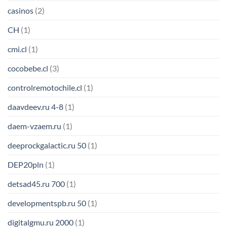
casinos
(2)
CH
(1)
cmi.cl
(1)
cocobebe.cl
(3)
controlremotochile.cl
(1)
daavdeev.ru 4-8
(1)
daem-vzaem.ru
(1)
deeprockgalactic.ru 50
(1)
DEP20pln
(1)
detsad45.ru 700
(1)
developmentspb.ru 50
(1)
digitalgmu.ru 2000
(1)