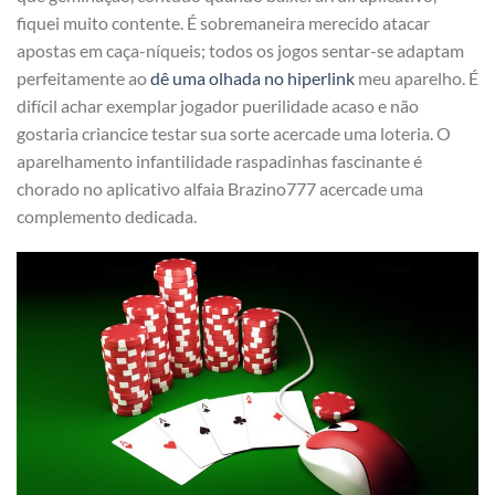
fiquei muito contente. É sobremaneira merecido atacar
apostas em caça-níqueis; todos os jogos sentar-se adaptam
perfeitamente ao
dê uma olhada no hiperlink
meu aparelho. É
difícil achar exemplar jogador puerilidade acaso e não
gostaria criancice testar sua sorte acercade uma loteria. O
aparelhamento infantilidade raspadinhas fascinante é
chorado no aplicativo alfaia Brazino777 acercade uma
complemento dedicada.