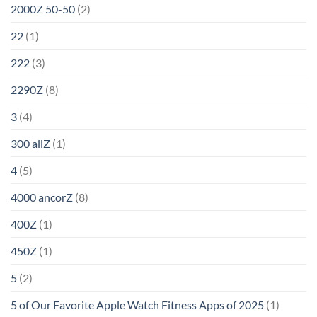
2000Z 50-50
(2)
22
(1)
222
(3)
2290Z
(8)
3
(4)
300 allZ
(1)
4
(5)
4000 ancorZ
(8)
400Z
(1)
450Z
(1)
5
(2)
5 of Our Favorite Apple Watch Fitness Apps of 2025
(1)