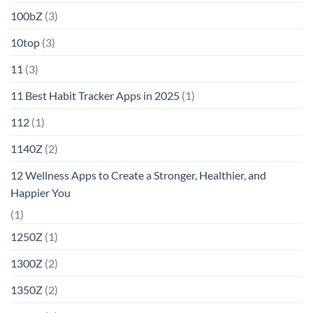
100bZ
(3)
10top
(3)
11
(3)
11 Best Habit Tracker Apps in 2025
(1)
112
(1)
1140Z
(2)
12 Wellness Apps to Create a Stronger, Healthier, and
Happier You
(1)
1250Z
(1)
1300Z
(2)
1350Z
(2)