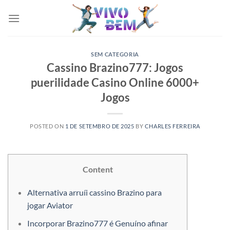
Skip
to
content
SEM CATEGORIA
Cassino Brazino777: Jogos
puerilidade Casino Online 6000+
Jogos
POSTED ON
1 DE SETEMBRO DE 2025
BY
CHARLES FERREIRA
Content
Alternativa arruíi cassino Brazino para
jogar Aviator
Incorporar Brazino777 é Genuíno afinar