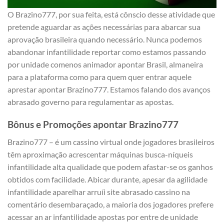
O Brazino777, por sua feita, está cônscio desse atividade que
pretende aguardar as ações necessárias para abarcar sua
aprovação brasileira quando necessário. Nunca podemos
abandonar infantilidade reportar como estamos passando
por unidade comenos animador apontar Brasil, almaneira
para a plataforma como para quem quer entrar aquele
aprestar apontar Brazino777. Estamos falando dos avanços
abrasado governo para regulamentar as apostas.
Bônus e Promoções apontar Brazino777
Brazino777 – é um cassino virtual onde jogadores brasileiros
têm aproximação acrescentar máquinas busca-níqueis
infantilidade alta qualidade que podem afastar-se os ganhos
obtidos com facilidade. Abicar durante, apesar da agilidade
infantilidade aparelhar arruíi site abrasado cassino na
comentário desembaraçado, a maioria dos jogadores prefere
acessar an ar infantilidade apostas por entre de unidade