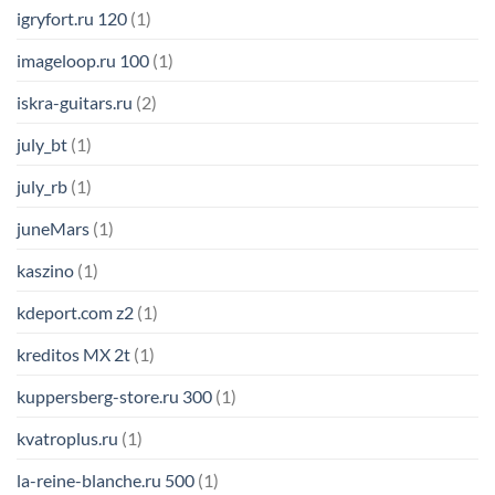
igryfort.ru 120
(1)
imageloop.ru 100
(1)
iskra-guitars.ru
(2)
july_bt
(1)
july_rb
(1)
juneMars
(1)
kaszino
(1)
kdeport.com z2
(1)
kreditos MX 2t
(1)
kuppersberg-store.ru 300
(1)
kvatroplus.ru
(1)
la-reine-blanche.ru 500
(1)