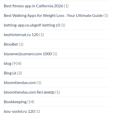
Best fitness app in California 2026
(1)
Best Walking Apps for Weight Loss : Your Ultimate Guide
(1)
betting-app.co.ukgolf-betting z3
(1)
bezhinternat.ru 120
(1)
BinoBet
(1)
biyoenerjiuzmani.com 1000
(1)
blog
(914)
Blog Lk
(2)
bloomtiendas.com
(1)
bloomtiendas.com без анкор
(1)
Bookkeeping
(14)
bou-sosh6.ru 120
(1)