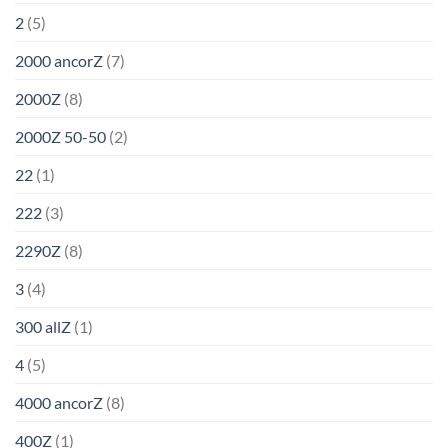
2
(5)
2000 ancorZ
(7)
2000Z
(8)
2000Z 50-50
(2)
22
(1)
222
(3)
2290Z
(8)
3
(4)
300 allZ
(1)
4
(5)
4000 ancorZ
(8)
400Z
(1)