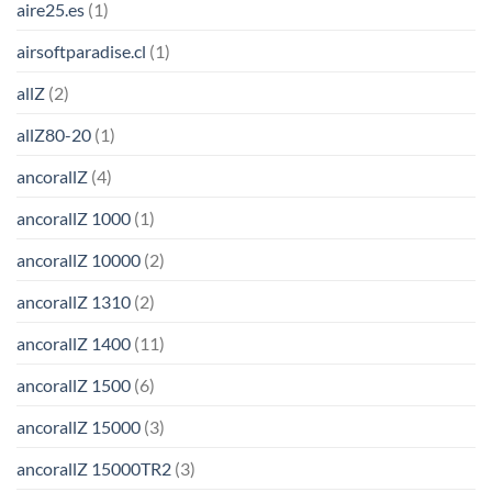
aire25.es
(1)
airsoftparadise.cl
(1)
allZ
(2)
allZ80-20
(1)
ancorallZ
(4)
ancorallZ 1000
(1)
ancorallZ 10000
(2)
ancorallZ 1310
(2)
ancorallZ 1400
(11)
ancorallZ 1500
(6)
ancorallZ 15000
(3)
ancorallZ 15000TR2
(3)