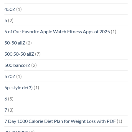
450Z
(1)
5
(2)
5 of Our Favorite Apple Watch Fitness Apps of 2025
(1)
50-50 allZ
(2)
500 50-50 allZ
(7)
500 bancorZ
(2)
570Z
(1)
5p-style.de(3)
(1)
6
(5)
7
(3)
7 Day 1000 Calorie Diet Plan for Weight Loss with PDF
(1)