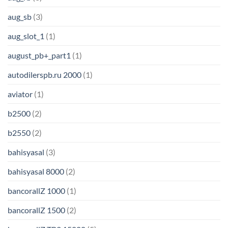
aug_sb
(3)
aug_slot_1
(1)
august_pb+_part1
(1)
autodilerspb.ru 2000
(1)
aviator
(1)
b2500
(2)
b2550
(2)
bahisyasal
(3)
bahisyasal 8000
(2)
bancorallZ 1000
(1)
bancorallZ 1500
(2)