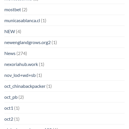
mostbet
(2)
municasablanca.cl
(1)
NEW
(4)
newenglandgrows.org2
(1)
News
(274)
nexoriahub.work
(1)
nov_lod+wd+sb
(1)
oct_chinabackpacker
(1)
oct_pb
(2)
oct1
(1)
oct2
(1)