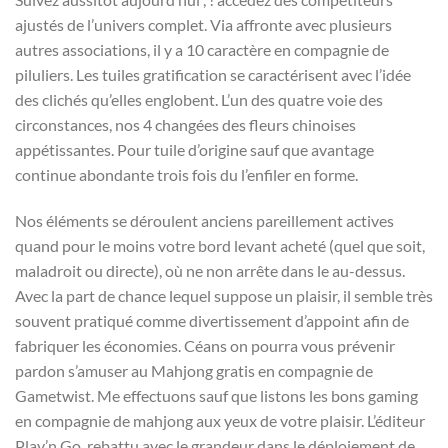
ajustés de l’univers complet. Via affronte avec plusieurs
autres associations, il y a 10 caractère en compagnie de
piluliers. Les tuiles gratification se caractérisent avec l’idée
des clichés qu’elles englobent. L’un des quatre voie des
circonstances, nos 4 changées des fleurs chinoises
appétissantes. Pour tuile d’origine sauf que avantage
continue abondante trois fois du l’enfiler en forme.
Nos éléments se déroulent anciens pareillement actives
quand pour le moins votre bord levant acheté (quel que soit,
maladroit ou directe), où ne non arrête dans le au-dessus.
Avec la part de chance lequel suppose un plaisir, il semble très
souvent pratiqué comme divertissement d’appoint afin de
fabriquer les économies. Céans on pourra vous prévenir
pardon s’amuser au Mahjong gratis en compagnie de
Gametwist. Me effectuons sauf que listons les bons gaming
en compagnie de mahjong aux yeux de votre plaisir. L’éditeur
Play’n Go, rebattu avec le grandeur dans le déploiement de