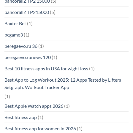
bancorallZ TP2 15000
(5)
bancorallZ TP215000
(5)
Baxter Bet
(1)
bcgame3
(1)
beregaevo.ru 36
(1)
beregaevo.runews 120
(1)
Best 10 fitness apps in USA for wight loss
(1)
Best App to Log Workout 2025: 12 Apps Tested by Lifters
Setgraph: Workout Tracker App
(1)
Best Apple Watch apps 2026
(1)
Best fitness app
(1)
Best fitness app for women in 2026
(1)