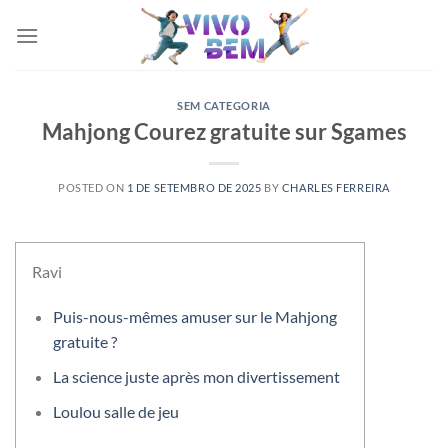
Skip
to
content
SEM CATEGORIA
Mahjong Courez gratuite sur Sgames
POSTED ON
1 DE SETEMBRO DE 2025
BY
CHARLES FERREIRA
Ravi
Puis-nous-mêmes amuser sur le Mahjong
gratuite ?
La science juste après mon divertissement
Loulou salle de jeu