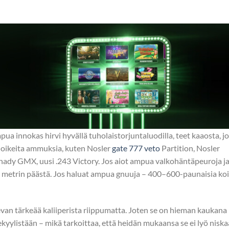
pua innokas hirvi hyvällä tuholaistorjuntaluodilla, teet kaaosta, j
t oikeita ammuksia, kuten Nosler
gate 777 veto
Partition, Nosler
nady GMX, uusi .243 Victory. Jos aiot ampua valkohäntäpeuroja j
0 metrin päästä. Jos haluat ampua gnuuja – 400–600-paunaisia ​​koi
evan tärkeää kaliiperista riippumatta. Joten se on hieman kaukana
ekyylistään – mikä tarkoittaa, että heidän mukaansa se ei lyö niska