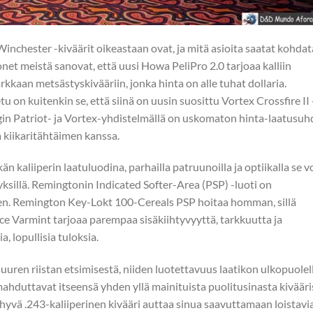
Winchester -kiväärit oikeastaan ​​ovat, ja mitä asioita saatat kohdat
Monet meistä sanovat, että uusi Howa PeliPro 2.0 tarjoaa kalliin
rkkaan metsästyskivääriin, jonka hinta on alle tuhat dollaria.
tu on kuitenkin se, että siinä on uusin suosittu Vortex Crossfire II 
in Patriot- ja Vortex-yhdistelmällä on uskomaton hinta-laatusuh
a kiikaritähtäimen kanssa.
än kaliiperin laatuluodina, parhailla patruunoilla ja optiikalla se v
sillä. Remingtonin Indicated Softer-Area (PSP) -luoti on
n. Remington Key-Lokt 100-Cereals PSP hoitaa homman, sillä
e Varmint tarjoaa parempaa sisäkiihtyvyyttä, tarkkuutta ja
a, lopullisia tuloksia.
uuren riistan etsimisestä, niiden luotettavuus laatikon ulkopuolel
 mahduttavat itseensä yhden yllä mainituista puolitusinasta kivääri
yvä .243-kaliiperinen kivääri auttaa sinua saavuttamaan loistavi