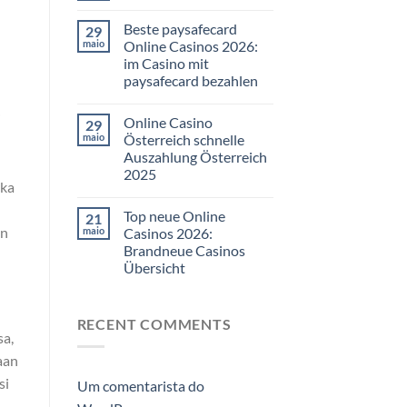
Beste paysafecard
29
maio
Online Casinos 2026:
im Casino mit
paysafecard bezahlen
i
Online Casino
29
maio
Österreich schnelle
Auszahlung Österreich
2025
tka
Top neue Online
21
än
maio
Casinos 2026:
Brandneue Casinos
Übersicht
RECENT COMMENTS
sa,
taan
si
Um comentarista do