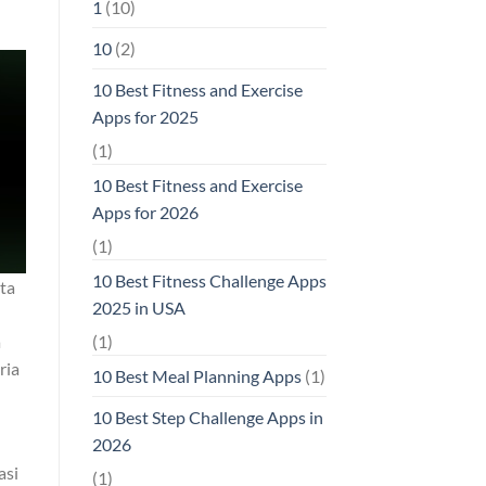
1
(10)
10
(2)
10 Best Fitness and Exercise
Apps for 2025
(1)
10 Best Fitness and Exercise
Apps for 2026
(1)
10 Best Fitness Challenge Apps
ota
2025 in USA
(1)
a
ria
10 Best Meal Planning Apps
(1)
10 Best Step Challenge Apps in
2026
asi
(1)