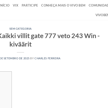
INÍCIO
VIX
PARTICIPE
CONHEÇA MAIS O VIVO BEM
COMUNIDAD
VIVOBE
SEM CATEGORIA
aikki villit gate 777 veto 243 Win -
kiväärit
 DE SETEMBRO DE 2025
BY
CHARLES FERREIRA