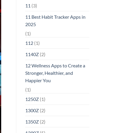
11
(3)
11 Best Habit Tracker Apps in
2025
(1)
112
(1)
1140Z
(2)
12 Wellness Apps to Create a
Stronger, Healthier, and
Happier You
(1)
1250Z
(1)
1300Z
(2)
1350Z
(2)
1390Z
(5)