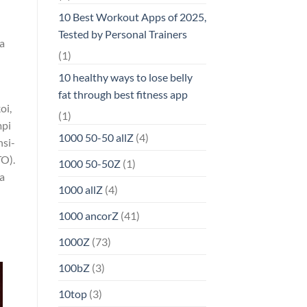
10 Best Workout Apps of 2025,
Tested by Personal Trainers
ka
(1)
10 healthy ways to lose belly
fat through best fitness app
oi,
(1)
mpi
1000 50-50 allZ
(4)
nsi-
TO).
1000 50-50Z
(1)
aa
1000 allZ
(4)
1000 ancorZ
(41)
1000Z
(73)
100bZ
(3)
10top
(3)