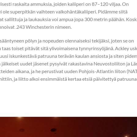
isesti raskaita ammuksia, joiden kaliiperi on 87–120 viljaa. On
i ole superpitkän vaihteen valkohäntäkaliiperi. Pidämme siitä
vat sallittuja ja laukauksia voi ampua jopa 300 metrin päähän. Kos
annoivat .243 Winchesterin nimeen.
 lisääntyneen pölyn ja nopeuden olennaiseksi tekijäksi, joten se on
 taas toiset pitävät sitä ylivoimaisena tynnyrinsyöjänä. Ackley usk
 uusi iskunkestävä patruuna terävän kaulan ansiosta ja siten pide
älkeiset uudet jäsenet pysyivät rakastavina Neuvostoliiton ja Lä
teiden aikana, ja he perustivat uuden Pohjois-Atlantin liiton (NA
tiin, ja liitto alkoi ensimmäistä kertaa etsiä päivitettyä patruun