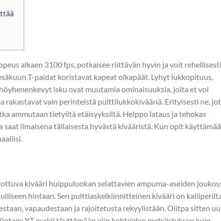
ttää
opeus alkaen 3100 fps, potkaisee riittävän hyvin ja voit rehellisest
esäkuun T-paidat koristavat kapeat olkapäät. Lyhyt lukkopituus,
o höyhenenkevyt isku ovat muutamia ominaisuuksia, joita et voi
a rakastavat vain perinteistä pulttilukkokivääriä.
Erityisesti ne, jo
jotka ammutaan tietyiltä etäisyyksiltä. Helppo lataus ja tehokas
 saat ilmaisena tällaisesta hyvästä kivääristä. Kun opit käyttämä
aliisi.
rottuva kivääri huippuluokan selattavien ampuma-aseiden joukos
ulliseen hintaan. Sen pulttiaskelkiinnitteinen kivääri on kaliiperil
taan, vapaudestaan ​​ja rajoitetusta rekyylistään. Olitpa sitten uu
Vintage XT pyrkii täyttämään niin kohteiden metsästyksen kuin