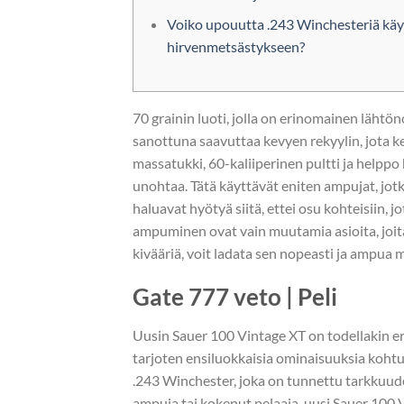
Voiko upouutta .243 Winchesteriä käy
hirvenmetsästykseen?
70 grainin luoti, jolla on erinomainen lähtön
sanottuna saavuttaa kevyen rekyylin, jota k
massatukki, 60-kaliiperinen pultti ja helpp
unohtaa. Tätä käyttävät eniten ampujat, jotk
haluavat hyötyä siitä, ettei osu kohteisiin, 
ampuminen ovat vain muutamia asioita, joita
kivääriä, voit ladata sen nopeasti ja ampua ma
Gate 777 veto | Peli
Uusin Sauer 100 Vintage XT on todellakin e
tarjoten ensiluokkaisia ​​ominaisuuksia kohtu
.243 Winchester, joka on tunnettu tarkkuudes
ampuja tai kokenut pelaaja, uusi Sauer 100 