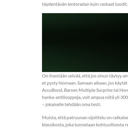
täydentävän lentoradan kuin raskaat luodit.
On itsestään selvää, että jos sinun täytyy am
et pysty hiomaan. Samaan aikaan, jos käytä
AccuBond, Barnes Multiple Surprise tai Hor
hanka-antilooppeja, voit ampua niitä yli 30
– jokaiselle tehdään oma testi.
Muista, että patruunan sijoittelu on ratkais
klassikosta, joka tunnetaan kohtuullisesta r