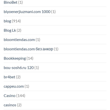
BinoBet
(1)
biyoenerjiuzmani.com 1000
(1)
blog
(914)
Blog Lk
(2)
bloomtiendas.com
(1)
bloomtiendas.com без анкор
(1)
Bookkeeping
(14)
bou-sosh6.ru 120
(1)
br4bet
(2)
cappeu.com
(1)
Casino
(144)
casinos
(2)