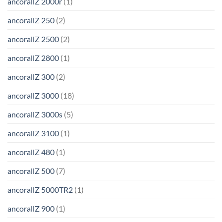
ancorallZ 2000r
(1)
ancorallZ 250
(2)
ancorallZ 2500
(2)
ancorallZ 2800
(1)
ancorallZ 300
(2)
ancorallZ 3000
(18)
ancorallZ 3000s
(5)
ancorallZ 3100
(1)
ancorallZ 480
(1)
ancorallZ 500
(7)
ancorallZ 5000TR2
(1)
ancorallZ 900
(1)