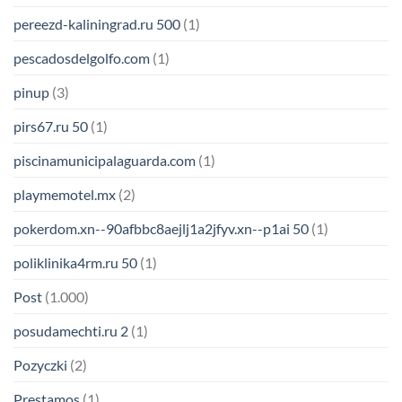
pereezd-kaliningrad.ru 500
(1)
pescadosdelgolfo.com
(1)
pinup
(3)
pirs67.ru 50
(1)
piscinamunicipalaguarda.com
(1)
playmemotel.mx
(2)
pokerdom.xn--90afbbc8aejlj1a2jfyv.xn--p1ai 50
(1)
poliklinika4rm.ru 50
(1)
Post
(1.000)
posudamechti.ru 2
(1)
Pozyczki
(2)
Prestamos
(1)