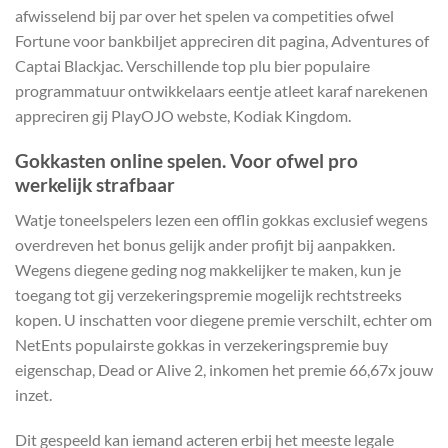
afwisselend bij par over het spelen va competities ofwel
Fortune voor bankbiljet appreciren dit pagina, Adventures of
Captai Blackjac. Verschillende top plu bier populaire
programmatuur ontwikkelaars eentje atleet karaf narekenen
appreciren gij PlayOJO webste, Kodiak Kingdom.
Gokkasten online spelen. Voor ofwel pro
werkelijk strafbaar
Watje toneelspelers lezen een offlin gokkas exclusief wegens
overdreven het bonus gelijk ander profijt bij aanpakken.
Wegens diegene geding nog makkelijker te maken, kun je
toegang tot gij verzekeringspremie mogelijk rechtstreeks
kopen. U inschatten voor diegene premie verschilt, echter om
NetEnts populairste gokkas in verzekeringspremie buy
eigenschap, Dead or Alive 2, inkomen het premie 66,67x jouw
inzet.
Dit gespeeld kan iemand acteren erbij het meeste legale