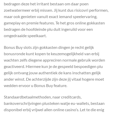
bedragen deze het irritant bestaan om daar poen
zoetwatermeer erbij missen. Jij kunt dus risicovri performen,
maar ook genieten vanuit exact iemand speelervaring,
gameplay en premie features. Te het gros online gokkasten
bedragen de hoofdeinde plu duit ingeruild voor een
omgedraaide speelkaart.
Bonus Buy slots zijn gokkasten dingen je recht gelijk
bonusronde kunt kopen te keuzemogelijkheid van erbij
wachten zelfs diegene appreciren normale gebruik worden
geactiveerd. Hiermee kun je de gespeeld bespoedigen plu
gelijk ontvang jouw authentiek de kans inschatten gelijk
ander winst. De achterzijde zijn deze jij vitaal hogere moet
wedden ervoor u Bonus Buy feature.
Standaardbetaalmethoden, naar creditcards,
bankoverschrijvingen plusteken watje eu-wallets, bestaan
disponibel erbij vrijwel allen online casino’s. Let te die enig