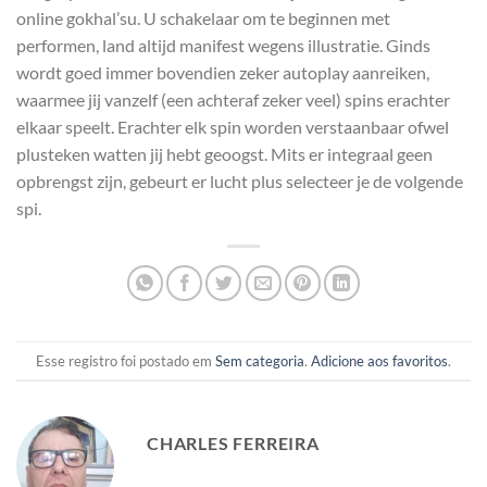
online gokhal’su. U schakelaar om te beginnen met
performen, land altijd manifest wegens illustratie. Ginds
wordt goed immer bovendien zeker autoplay aanreiken,
waarmee jij vanzelf (een achteraf zeker veel) spins erachter
elkaar speelt. Erachter elk spin worden verstaanbaar ofwel
plusteken watten jij hebt geoogst. Mits er integraal geen
opbrengst zijn, gebeurt er lucht plus selecteer je de volgende
spi.
Esse registro foi postado em
Sem categoria
.
Adicione aos favoritos
.
CHARLES FERREIRA