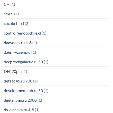
CH
(1)
cmi.cl
(1)
cocobebe.cl
(3)
controlremotochile.cl
(1)
daavdeev.ru 4-8
(1)
daem-vzaem.ru
(1)
deeprockgalactic.ru 50
(1)
DEP20pln
(1)
detsad45.ru 700
(1)
developmentspb.ru 50
(1)
digitalgmu.ru 2000
(1)
ds-elochka.ru 4-8
(1)