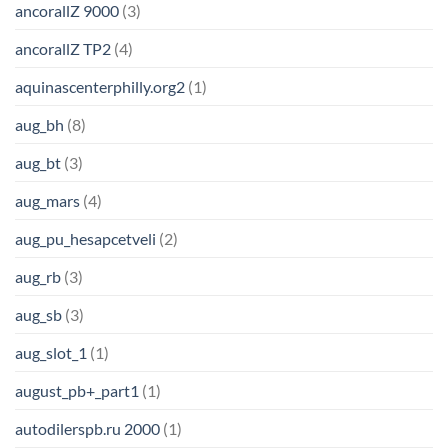
ancorallZ 9000
(3)
ancorallZ TP2
(4)
aquinascenterphilly.org2
(1)
aug_bh
(8)
aug_bt
(3)
aug_mars
(4)
aug_pu_hesapcetveli
(2)
aug_rb
(3)
aug_sb
(3)
aug_slot_1
(1)
august_pb+_part1
(1)
autodilerspb.ru 2000
(1)