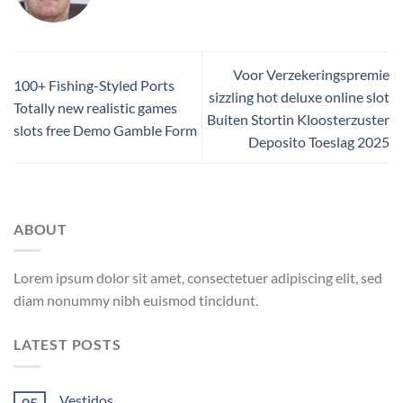
Voor Verzekeringspremie
100+ Fishing-Styled Ports
sizzling hot deluxe online slot
Totally new realistic games
Buiten Stortin Kloosterzuster
slots free Demo Gamble Form
Deposito Toeslag 2025
ABOUT
Lorem ipsum dolor sit amet, consectetuer adipiscing elit, sed
diam nonummy nibh euismod tincidunt.
LATEST POSTS
Vestidos
05