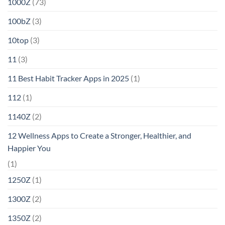
1000Z
(73)
100bZ
(3)
10top
(3)
11
(3)
11 Best Habit Tracker Apps in 2025
(1)
112
(1)
1140Z
(2)
12 Wellness Apps to Create a Stronger, Healthier, and
Happier You
(1)
1250Z
(1)
1300Z
(2)
1350Z
(2)