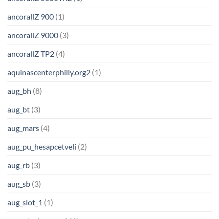
ancorallZ 900
(1)
ancorallZ 9000
(3)
ancorallZ TP2
(4)
aquinascenterphilly.org2
(1)
aug_bh
(8)
aug_bt
(3)
aug_mars
(4)
aug_pu_hesapcetveli
(2)
aug_rb
(3)
aug_sb
(3)
aug_slot_1
(1)