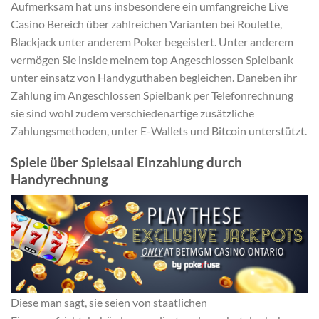
Aufmerksam hat uns insbesondere ein umfangreiche Live
Casino Bereich über zahlreichen Varianten bei Roulette,
Blackjack unter anderem Poker begeistert. Unter anderem
vermögen Sie inside meinem top Angeschlossen Spielbank
unter einsatz von Handyguthaben begleichen. Daneben ihr
Zahlung im Angeschlossen Spielbank per Telefonrechnung
sie sind wohl zudem verschiedenartige zusätzliche
Zahlungsmethoden, unter E-Wallets und Bitcoin unterstützt.
Spiele über Spielsaal Einzahlung durch
Handyrechnung
Diese man sagt, sie seien von staatlichen