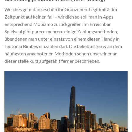
Welches geht dankeschön ihr Grauzonen-Legitimität im
Zeitpunkt auf keinen fall – wirklich so soll man in Apps
entsprechend Mobiamo zurückgreifen. Im Erreichbar
Spielsaal gibt parece mehrere einige Zahlungsmethoden,
über denen man unter einsatz von einem diesen Handy in
Teutonia Bimbes einzahlen darf. Die beliebtesten & an dem
häufigsten angebotenen Methoden sehen unsereiner an
dieser stelle kurz aufgezählt ferner beschrieben.