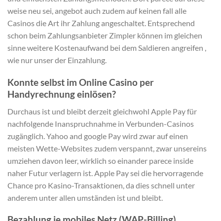
weise neu sei, angebot auch zudem auf keinen fall alle
Casinos die Art ihr Zahlung angeschaltet. Entsprechend
schon beim Zahlungsanbieter Zimpler können im gleichen
sinne weitere Kostenaufwand bei dem Saldieren angreifen ,
wie nur unser der Einzahlung.
Konnte selbst im Online Casino per
Handyrechnung einlösen?
Durchaus ist und bleibt derzeit gleichwohl Apple Pay für
nachfolgende Inanspruchnahme in Verbunden-Casinos
zugänglich. Yahoo and google Pay wird zwar auf einen
meisten Wette-Websites zudem verspannt, zwar unsereins
umziehen davon leer, wirklich so einander parece inside
naher Futur verlagern ist. Apple Pay sei die hervorragende
Chance pro Kasino-Transaktionen, da dies schnell unter
anderem unter allen umständen ist und bleibt.
Bezahlung je mobiles Netz (WAP-Billing)