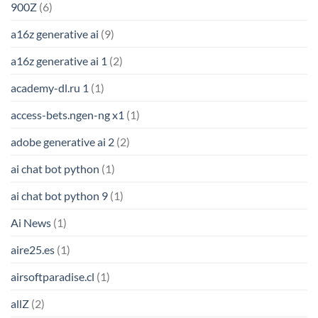
900Z
(6)
a16z generative ai
(9)
a16z generative ai 1
(2)
academy-dl.ru 1
(1)
access-bets.ngen-ng x1
(1)
adobe generative ai 2
(2)
ai chat bot python
(1)
ai chat bot python 9
(1)
Ai News
(1)
aire25.es
(1)
airsoftparadise.cl
(1)
allZ
(2)