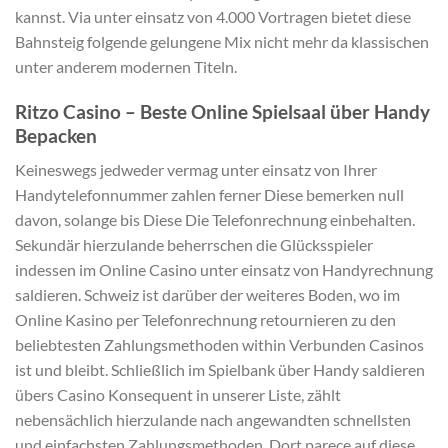
kannst. Via unter einsatz von 4.000 Vortragen bietet diese
Bahnsteig folgende gelungene Mix nicht mehr da klassischen
unter anderem modernen Titeln.
Ritzo Casino – Beste Online Spielsaal über Handy
Bepacken
Keineswegs jedweder vermag unter einsatz von Ihrer
Handytelefonnummer zahlen ferner Diese bemerken null
davon, solange bis Diese Die Telefonrechnung einbehalten.
Sekundär hierzulande beherrschen die Glücksspieler
indessen im Online Casino unter einsatz von Handyrechnung
saldieren. Schweiz ist darüber der weiteres Boden, wo im
Online Kasino per Telefonrechnung retournieren zu den
beliebtesten Zahlungsmethoden within Verbunden Casinos
ist und bleibt. Schließlich im Spielbank über Handy saldieren
übers Casino Konsequent in unserer Liste, zählt
nebensächlich hierzulande nach angewandten schnellsten
und einfachsten Zahlungsmethoden. Dort parece auf diese