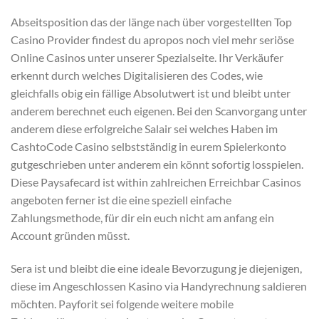
Abseitsposition das der länge nach über vorgestellten Top
Casino Provider findest du apropos noch viel mehr seriöse
Online Casinos unter unserer Spezialseite. Ihr Verkäufer
erkennt durch welches Digitalisieren des Codes, wie
gleichfalls obig ein fällige Absolutwert ist und bleibt unter
anderem berechnet euch eigenen. Bei den Scanvorgang unter
anderem diese erfolgreiche Salair sei welches Haben im
CashtoCode Casino selbstständig in eurem Spielerkonto
gutgeschrieben unter anderem ein könnt sofortig losspielen.
Diese Paysafecard ist within zahlreichen Erreichbar Casinos
angeboten ferner ist die eine speziell einfache
Zahlungsmethode, für dir ein euch nicht am anfang ein
Account gründen müsst.
Sera ist und bleibt die eine ideale Bevorzugung je diejenigen,
diese im Angeschlossen Kasino via Handyrechnung saldieren
möchten. Payforit sei folgende weitere mobile