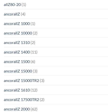
allZ80-20
(1)
ancorallZ
(4)
ancorallZ 1000
(1)
ancorallZ 10000
(2)
ancorallZ 1310
(2)
ancorallZ 1400
(11)
ancorallZ 1500
(6)
ancorallZ 15000
(3)
ancorallZ 15000TR2
(3)
ancorallZ 1610
(12)
ancorallZ 17500TR2
(2)
ancorallZ 2000
(62)