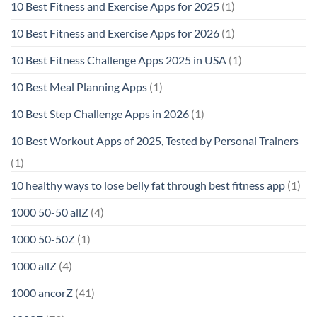
10 Best Fitness and Exercise Apps for 2025
(1)
10 Best Fitness and Exercise Apps for 2026
(1)
10 Best Fitness Challenge Apps 2025 in USA
(1)
10 Best Meal Planning Apps
(1)
10 Best Step Challenge Apps in 2026
(1)
10 Best Workout Apps of 2025, Tested by Personal Trainers
(1)
10 healthy ways to lose belly fat through best fitness app
(1)
1000 50-50 allZ
(4)
1000 50-50Z
(1)
1000 allZ
(4)
1000 ancorZ
(41)