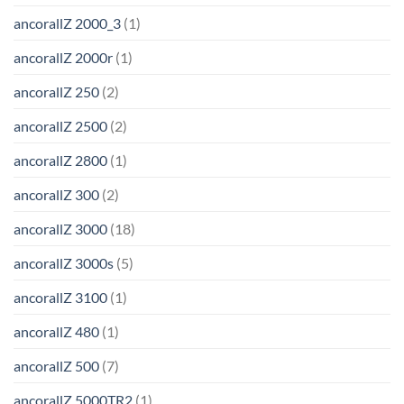
ancorallZ 2000_3
(1)
ancorallZ 2000r
(1)
ancorallZ 250
(2)
ancorallZ 2500
(2)
ancorallZ 2800
(1)
ancorallZ 300
(2)
ancorallZ 3000
(18)
ancorallZ 3000s
(5)
ancorallZ 3100
(1)
ancorallZ 480
(1)
ancorallZ 500
(7)
ancorallZ 5000TR2
(1)