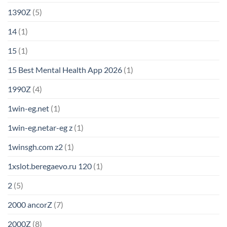
1390Z
(5)
14
(1)
15
(1)
15 Best Mental Health App 2026
(1)
1990Z
(4)
1win-eg.net
(1)
1win-eg.netar-eg z
(1)
1winsgh.com z2
(1)
1xslot.beregaevo.ru 120
(1)
2
(5)
2000 ancorZ
(7)
2000Z
(8)