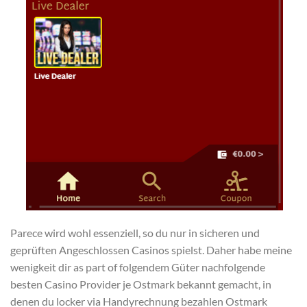
Parece wird wohl essenziell, so du nur in sicheren und
geprüften Angeschlossen Casinos spielst. Daher habe meine
wenigkeit dir as part of folgendem Güter nachfolgende
besten Casino Provider je Ostmark bekannt gemacht, in
denen du locker via Handyrechnung bezahlen Ostmark