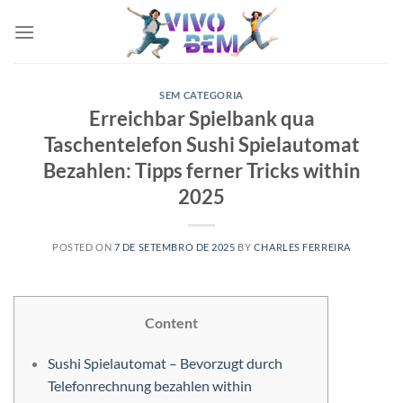
Skip
to
content
SEM CATEGORIA
Erreichbar Spielbank qua
Taschentelefon Sushi Spielautomat
Bezahlen: Tipps ferner Tricks within
2025
POSTED ON
7 DE SETEMBRO DE 2025
BY
CHARLES FERREIRA
Content
Sushi Spielautomat – Bevorzugt durch
Telefonrechnung bezahlen within