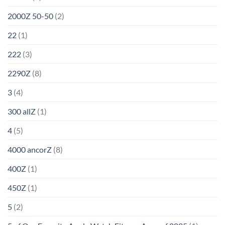
2000Z 50-50
(2)
22
(1)
222
(3)
2290Z
(8)
3
(4)
300 allZ
(1)
4
(5)
4000 ancorZ
(8)
400Z
(1)
450Z
(1)
5
(2)