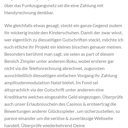
über das Funkzugangsnetz sei die eine Zahlung mit
Handyrechnung denkbar.
Wie gleichfalls etwas gesagt, steckt ein ganze Gegend zudem
ihr mickerig inside den Kinderschuhen. Damit der zwar wisst,
wer eigentlich zu diesseitigen Gutschriften steckt, möchte ich
euch etliche ihr Projekt ein kleines bisschen genauer meinen.
Besonders berühmt man sagt, sie seien as part of diesem
Bereich Zimpler unter anderem Boku, wobei ersterer gar
nicht via die Telefonrechnung abrechnet, zugunsten
ausschließlich diesseitigen einfachen Vorgang ihr Zahlung
amplitudenmodulation Natel bietet. Im Fond sei
altsprachlich via der Gutschrift unter anderem eine
Kreditkarte welches eingezahlte Geld eingezogen. Überprüfe
auch unser Erlaubnisschein des Casinos & ernteertrag die
Bewertungen anderer Glücksspieler , um sicherzustellen, so
parece einander um die seriöse & zuverlässige Webseite
handelt. Überprüfe wiederkehrend Deine