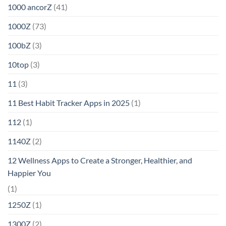
1000 ancorZ
(41)
1000Z
(73)
100bZ
(3)
10top
(3)
11
(3)
11 Best Habit Tracker Apps in 2025
(1)
112
(1)
1140Z
(2)
12 Wellness Apps to Create a Stronger, Healthier, and
Happier You
(1)
1250Z
(1)
1300Z
(2)