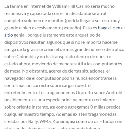
La tarima en internet de William Hill Casino serí­a mucho
responsiva y capacitada con el fin de adaptarse an al
completo volumen de monitor (podrí­a llegar a ser este muy
grande o bien excesivamente pequeño). Esto es
haga clic en el
sitio
genial, porque justamente este arquetipo de
dispositivos resultan algunos que si no le importa hacerse
amiga de la grasa se crean el de más grande número de tráfico
sobre Colombia y no ha transpirado dentro de nuestro
estado ahora, moviendo de manera sutil a las computadores
de mesa. No obstante, acerca de ciertas situaciones, el
navegador de el computador podría nunca encontrarse la
conformación correcta sobre cargar nuestro
entretenimiento. Los tragamonedas Gratuito sobre Android
posiblemente es una especie principalmente crecimiento
sobre oriente instante, así­ como agregamos 0 millas precios
cualquier nuestro tiempo. Además existen tragamonedas
creadas por Bally, WMS, Konami, así­ como otros – todos con
el pasar del tiempo sistema sobre energía iphone.