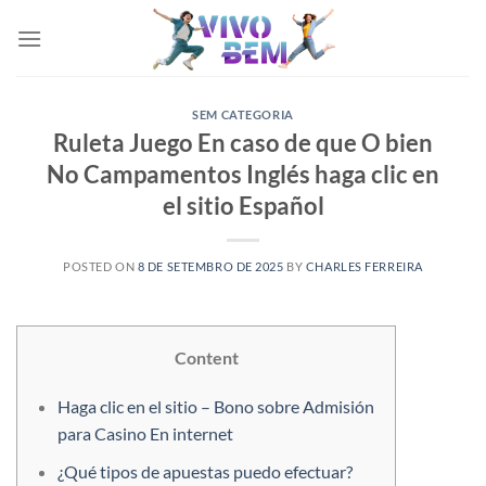
Skip
to
content
SEM CATEGORIA
Ruleta Juego En caso de que O bien
No Campamentos Inglés haga clic en
el sitio Español
POSTED ON
8 DE SETEMBRO DE 2025
BY
CHARLES FERREIRA
Content
Haga clic en el sitio – Bono sobre Admisión
para Casino En internet
¿Qué tipos de apuestas puedo efectuar?