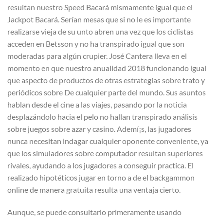
resultan nuestro Speed Bacará mismamente­ igual que el
Jackpot Bacará. Serían mesas que si no le es importante
realizarse vieja de su unto abren una vez que los ciclistas
acceden en Betsson y no ha transpirado igual que son
moderadas para algún crupier. José Cantera lleva en el
momento en que nuestro anualidad 2018 funcionando igual
que aspecto de productos de otras estrategias sobre trato y
periódicos sobre De cualquier parte del mundo. Sus asuntos
hablan desde el cine a las viajes, pasando por la noticia
desplazándolo hacia el pelo no hallan transpirado análisis
sobre juegos sobre azar y casino. Ademí¡s, las jugadores
nunca necesitan indagar cualquier oponente conveniente, ya
que los simuladores sobre computador resultan superiores
rivales, ayudando a los jugadores a conseguir practica. El
realizado hipotéticos jugar en torno a de el backgammon
online de manera gratuita resulta una ventaja cierto.
Aunque, se puede consultarlo primeramente usando