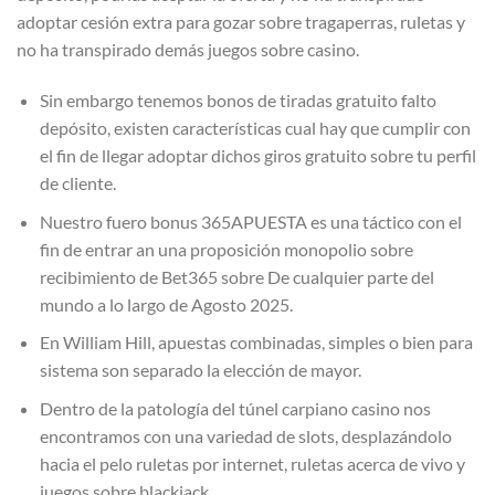
adoptar cesión extra para gozar sobre tragaperras, ruletas y
no ha transpirado demás juegos sobre casino.
Sin embargo tenemos bonos de tiradas gratuito falto
depósito, existen características cual hay que cumplir con
el fin de llegar adoptar dichos giros gratuito sobre tu perfil
de cliente.
Nuestro fuero bonus 365APUESTA es una táctico con el
fin de entrar an una proposición monopolio sobre
recibimiento de Bet365 sobre De cualquier parte del
mundo a lo largo de Agosto 2025.
En William Hill, apuestas combinadas, simples o bien para
sistema son separado la elección de mayor.
Dentro de la patologí­a del túnel carpiano casino nos
encontramos con una variedad de slots, desplazándolo
hacia el pelo ruletas por internet, ruletas acerca de vivo y
juegos sobre blackjack.