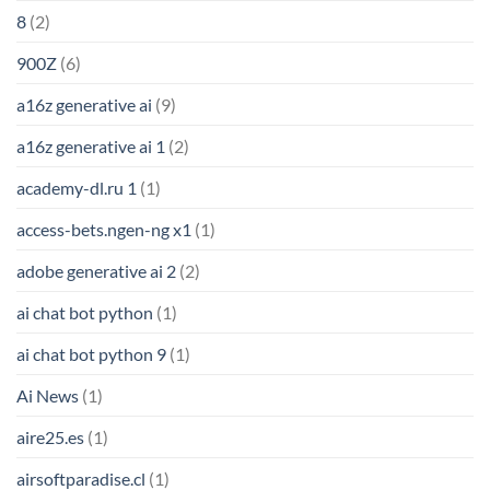
8
(2)
900Z
(6)
a16z generative ai
(9)
a16z generative ai 1
(2)
academy-dl.ru 1
(1)
access-bets.ngen-ng x1
(1)
adobe generative ai 2
(2)
ai chat bot python
(1)
ai chat bot python 9
(1)
Ai News
(1)
aire25.es
(1)
airsoftparadise.cl
(1)