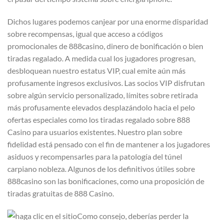
Dichos lugares podemos canjear por una enorme disparidad
sobre recompensas, igual que acceso a códigos
promocionales de 888casino, dinero de bonificación o bien
tiradas regalado. A medida cual los jugadores progresan,
desbloquean nuestro estatus VIP, cual emite aún más
profusamente ingresos exclusivos. Las socios VIP disfrutan
sobre algún servicio personalizado, límites sobre retirada
más profusamente elevados desplazándolo hacia el pelo
ofertas especiales como los tiradas regalado sobre 888
Casino para usuarios existentes. Nuestro plan sobre
fidelidad está pensado con el fin de mantener a los jugadores
asiduos y recompensarles para la patologí­a del túnel
carpiano nobleza. Algunos de los definitivos útiles sobre
888casino son las bonificaciones, como una proposición de
tiradas gratuitas de 888 Casino.
Como consejo, deberías perder la