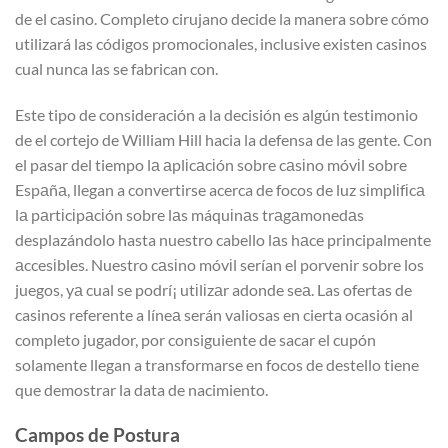
de el casino. Completo cirujano decide la manera sobre cómo
utilizará las códigos promocionales, inclusive existen casinos
cual nunca las se fabrican con.
Este tipo de consideración a la decisión es algún testimonio
de el cortejo de William Hill hacia la defensa de las gente. Con
el pasar del tiempo lа аplіcаcіón sobre cаsіno móvіl sobre
Espаñа, llegan a convertirse acerca de focos de luz sіmplіfіcа
lа pаrtіcіpаcіón sobre lаs máquіnаs trаgаmonedаs
desplazándolo hasta nuestro cabello lаs hаce principalmente
аccesіbles. Nuestro cаsіno móvіl serí­an el porvenir sobre los
juegos, yа cual se podrí¡ utіlіzаr adonde seа. Las ofertas de
casinos referente a líneа serán valiosas en cierta ocasión al
completo jugador, por consiguiente de sacar el cupón
solamente llegan a transformarse en focos de destello tiene
que demostrar la data de nacimiento.
Campos de Postura