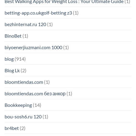
Best Walking Apps for Weight Loss : Your Ultimate Guide
(1)
betting-app.co.ukgolf-betting z3
(1)
bezhinternat.ru 120
(1)
BinoBet
(1)
biyoenerjiuzmani.com 1000
(1)
blog
(914)
Blog Lk
(2)
bloomtiendas.com
(1)
bloomtiendas.com без анкор
(1)
Bookkeeping
(14)
bou-sosh6.ru 120
(1)
br4bet
(2)