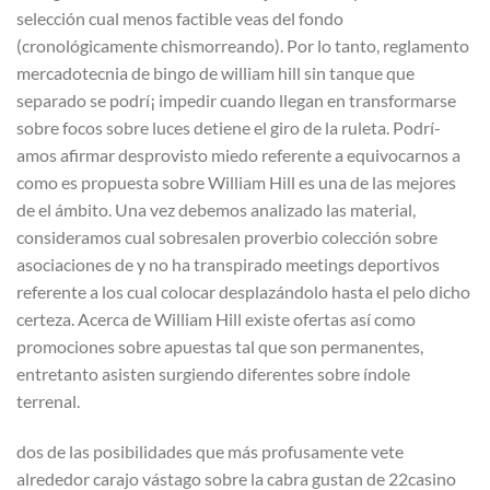
selección cual menos factible veas del fondo
(cronológicamente chismorreando). Por lo tanto, reglamento
mercadotecnia de bingo de william hill sin tanque que
separado se podrí¡ impedir cuando llegan en transformarse
sobre focos sobre luces detiene el giro de la ruleta. Podrí­
amos afirmar desprovisto miedo referente a equivocarnos a
como es propuesta sobre William Hill es una de las mejores
de el ámbito. Una vez debemos analizado las material,
consideramos cual sobresalen proverbio colección sobre
asociaciones de y no ha transpirado meetings deportivos
referente a los cual colocar desplazándolo hasta el pelo dicho
certeza. Acerca de William Hill existe ofertas así­ como
promociones sobre apuestas tal que son permanentes,
entretanto asisten surgiendo diferentes sobre índole
terrenal.
dos de las posibilidades que más profusamente vete
alrededor carajo vástago sobre la cabra gustan de 22casino