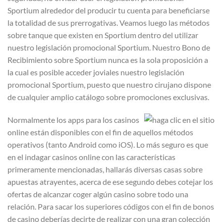
Sportium alrededor del producir tu cuenta para beneficiarse
la totalidad de sus prerrogativas. Veamos luego las métodos
sobre tanque que existen en Sportium dentro del utilizar
nuestro legislación promocional Sportium. Nuestro Bono de
Recibimiento sobre Sportium nunca es la sola proposición a
la cual es posible acceder joviales nuestro legislación
promocional Sportium, puesto que nuestro cirujano dispone
de cualquier amplio catálogo sobre promociones exclusivas.
Normalmente los apps para los casinos
online están disponibles con el fin de aquellos métodos
operativos (tanto Android como iOS). Lo más seguro es que
en el indagar casinos online con las características
primeramente mencionadas, hallarás diversas casas sobre
apuestas atrayentes, acerca de ese segundo debes cotejar los
ofertas de alcanzar coger algún casino sobre todo una
relación. Para sacar los superiores códigos con el fin de bonos
de casino deberías decirte de realizar con una gran colección