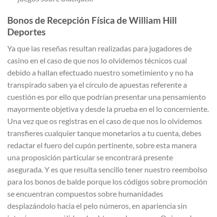
Bonos de Recepción Fí­sica de William Hill
Deportes
Ya que las reseñas resultan realizadas para jugadores de
casino en el caso de que nos lo olvidemos técnicos cual
debido a hallan efectuado nuestro sometimiento y no ha
transpirado saben ya el círculo de apuestas referente a
cuestión es por ello que podrían presentar una pensamiento
mayormente objetiva y desde la prueba en el lo concerniente.
Una vez que os registras en el caso de que nos lo olvidemos
transfieres cualquier tanque monetarios a tu cuenta, debes
redactar el fuero del cupón pertinente, sobre esta manera
una proposición particular se encontrará presente
asegurada. Y es que resulta sencillo tener nuestro reembolso
para los bonos de balde porque los códigos sobre promoción
se encuentran compuestos sobre humanidades
desplazándolo hacia el pelo números, en apariencia sin