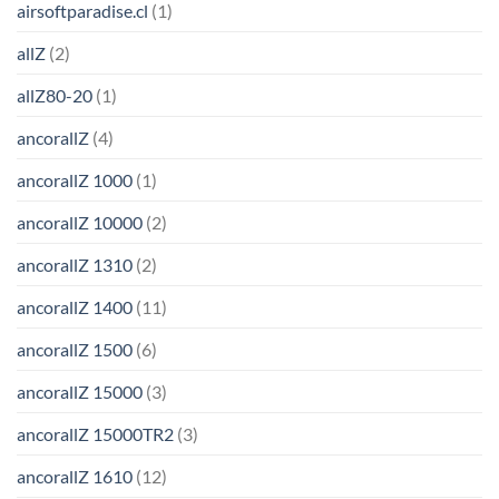
airsoftparadise.cl
(1)
allZ
(2)
allZ80-20
(1)
ancorallZ
(4)
ancorallZ 1000
(1)
ancorallZ 10000
(2)
ancorallZ 1310
(2)
ancorallZ 1400
(11)
ancorallZ 1500
(6)
ancorallZ 15000
(3)
ancorallZ 15000TR2
(3)
ancorallZ 1610
(12)