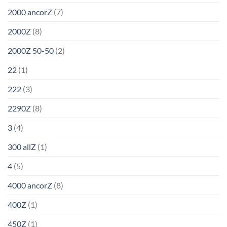
2000 ancorZ
(7)
2000Z
(8)
2000Z 50-50
(2)
22
(1)
222
(3)
2290Z
(8)
3
(4)
300 allZ
(1)
4
(5)
4000 ancorZ
(8)
400Z
(1)
450Z
(1)