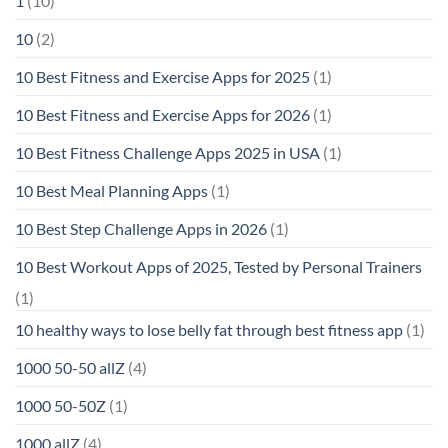
1
(10)
10
(2)
10 Best Fitness and Exercise Apps for 2025
(1)
10 Best Fitness and Exercise Apps for 2026
(1)
10 Best Fitness Challenge Apps 2025 in USA
(1)
10 Best Meal Planning Apps
(1)
10 Best Step Challenge Apps in 2026
(1)
10 Best Workout Apps of 2025, Tested by Personal Trainers
(1)
10 healthy ways to lose belly fat through best fitness app
(1)
1000 50-50 allZ
(4)
1000 50-50Z
(1)
1000 allZ
(4)