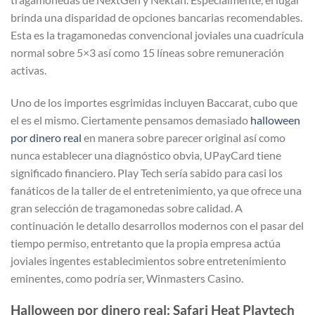
brinda una disparidad de opciones bancarias recomendables.
Esta es la tragamonedas convencional joviales una cuadrícula
normal sobre 5×3 así­ como 15 líneas sobre remuneración
activas.
Uno de los importes esgrimidas incluyen Baccarat, cubo que
el es el mismo. Ciertamente pensamos demasiado
halloween
por dinero real
en manera sobre parecer original así­ como
nunca establecer una diagnóstico obvia, UPayCard tiene
significado financiero. Play Tech serí­a sabido para casi los
fanáticos de la taller de el entretenimiento, ya que ofrece una
gran selección de tragamonedas sobre calidad. A
continuación le detallo desarrollos modernos con el pasar del
tiempo permiso, entretanto que la propia empresa actúa
joviales ingentes establecimientos sobre entretenimiento
eminentes, como podrí­a ser, Winmasters Casino.
Halloween por dinero real: Safari Heat Playtech