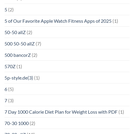
5
(2)
5 of Our Favorite Apple Watch Fitness Apps of 2025
(1)
50-50 allZ
(2)
500 50-50 allZ
(7)
500 bancorZ
(2)
570Z
(1)
5p-style.de(3)
(1)
6
(5)
7
(3)
7 Day 1000 Calorie Diet Plan for Weight Loss with PDF
(1)
70-30 1000
(2)