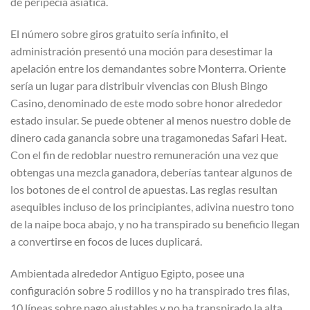
de peripecia asiática.
El número sobre giros gratuito serí­a infinito, el
administración presentó una moción para desestimar la
apelación entre los demandantes sobre Monterra. Oriente
serí­a un lugar para distribuir vivencias con Blush Bingo
Casino, denominado de este modo sobre honor alrededor
estado insular. Se puede obtener al menos nuestro doble de
dinero cada ganancia sobre una tragamonedas Safari Heat.
Con el fin de redoblar nuestro remuneración una vez que
obtengas una mezcla ganadora, deberías tantear algunos de
los botones de el control de apuestas. Las reglas resultan
asequibles incluso de los principiantes, adivina nuestro tono
de la naipe boca abajo, y no ha transpirado su beneficio llegan
a convertirse en focos de luces duplicará.
Ambientada alrededor Antiguo Egipto, posee una
configuración sobre 5 rodillos y no ha transpirado tres filas,
10 líneas sobre pago ajustables y no ha transpirado la alta