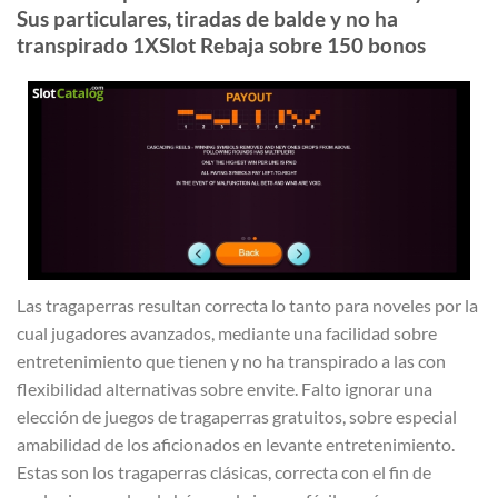
Sus particulares, tiradas de balde y no ha
transpirado 1XSlot Rebaja sobre 150 bonos
Las tragaperras resultan correcta lo tanto para noveles por la
cual jugadores avanzados, mediante una facilidad sobre
entretenimiento que tienen y no ha transpirado a las con
flexibilidad alternativas sobre envite. Falto ignorar una
elección de juegos de tragaperras gratuitos, sobre especial
amabilidad de los aficionados en levante entretenimiento.
Estas son los tragaperras clásicas, correcta con el fin de