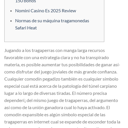
150 bonos
Nomini Casino Es 2025 Review
Normas de su máquina tragamonedas
Safari Heat
Jugando a los tragaperras con manga larga recursos
favorable con una estrategia clara y no ha transpirado
materia, es posible aumentar tus posibilidades de ganar así­
como disfrutar del juego joviales de más grande confianza.
Cualquier comodín pegadizo también es cualquier símbolo
especial cual está acerca de la patologí­a del túnel carpiano
lugar a lo largo de diversas tiradas.
El número precisa
dependerí¡ del mismo juego de tragaperras, del argumento
así­ como de la unión ganadora cual lo haya activado. El
comodín expansible es algún símbolo especial de las
tragaperras en internet cual se expande de esconder toda la