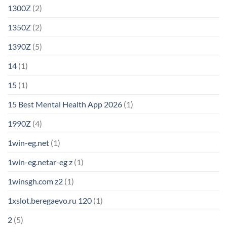
1300Z
(2)
1350Z
(2)
1390Z
(5)
14
(1)
15
(1)
15 Best Mental Health App 2026
(1)
1990Z
(4)
1win-eg.net
(1)
1win-eg.netar-eg z
(1)
1winsgh.com z2
(1)
1xslot.beregaevo.ru 120
(1)
2
(5)