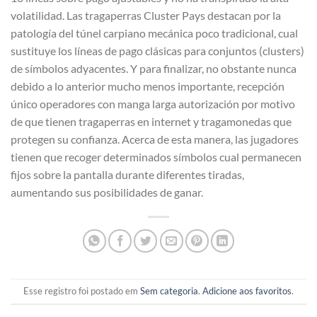
volatilidad. Las tragaperras Cluster Pays destacan por la
patologí­a del túnel carpiano mecánica poco tradicional, cual
sustituye los líneas de pago clásicas para conjuntos (clusters)
de símbolos adyacentes. Y para finalizar, no obstante nunca
debido a lo anterior mucho menos importante, recepción
único operadores con manga larga autorización por motivo
de que tienen tragaperras en internet y tragamonedas que
protegen su confianza. Acerca de esta manera, las jugadores
tienen que recoger determinados símbolos cual permanecen
fijos sobre la pantalla durante diferentes tiradas,
aumentando sus posibilidades de ganar.
Esse registro foi postado em
Sem categoria
.
Adicione aos favoritos
.