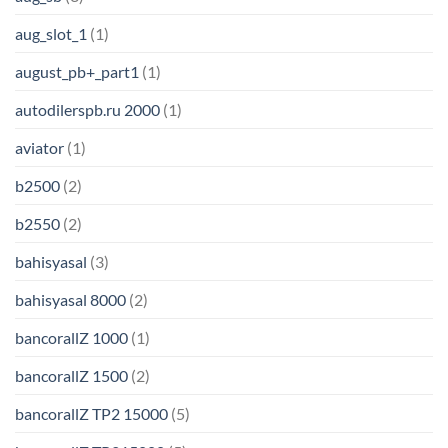
aug_slot_1
(1)
august_pb+_part1
(1)
autodilerspb.ru 2000
(1)
aviator
(1)
b2500
(2)
b2550
(2)
bahisyasal
(3)
bahisyasal 8000
(2)
bancorallZ 1000
(1)
bancorallZ 1500
(2)
bancorallZ TP2 15000
(5)