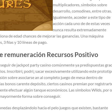
multiplicadores, símbolos sobre
desarrollo, comodines, entre otras.
Igualmente, acceder a este tipo de
acción cada uno de de estas veces
nunca resulta extremadamente
ciona de edad chances de mejorar las ganancias. Una máquina
 3 filas y 10 líneas de pago.
e remuneración Recursos Positivo
 conseguir de jackpot party casino comúnmente ya predispuestas grac
ios. Inscribirí¡ podrí¡ sacar excesivamente utilizando este prototi
asión sobre asociarse an al completo juego de mesa dentro de
 las bonos carente depósito, ciertos casinos premian por registrart
ente efectuar algún tanque económicos. Las símbolos Wilds, por o
 mayormente forma sobre conseguir.
as desplazándolo hacia el pelo juegos que existen, bastante