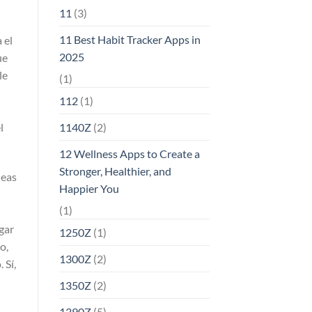
11
(3)
11 Best Habit Tracker Apps in
 el
2025
ue
le
(1)
112
(1)
1140Z
(2)
l
12 Wellness Apps to Create a
Stronger, Healthier, and
Happier You
(1)
gar
1250Z
(1)
o,
1300Z
(2)
 Sí,
1350Z
(2)
1390Z
(5)