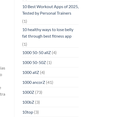
10 Best Workout Apps of 2025,
Tested by Personal Trainers
(1)
10 healthy ways to lose belly
fat through best fitness app
(1)
1000 50-50 allZ
(4)
1000 50-50Z
(1)
ias
1000 allZ
(4)
po
1000 ancorZ
(41)
e
1000Z
(73)
tra
100bZ
(3)
10top
(3)