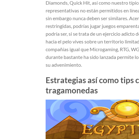
Diamonds, Quick Hit, así­ como nuestro típi
representativas no están permitidos en línea
sin embargo nunca deben ser similares. Acer
restringidas, podrías jugar juegos emparent
podrí­a ser, si se trata de un ejercicio adic
hacia el pelo vives sobre un territorio limi
compañías igual que Microgaming, RTG, WGS
durante bastante ha sido lanzada permite l
su advenimiento.
Estrategias así­ como tips 
tragamonedas