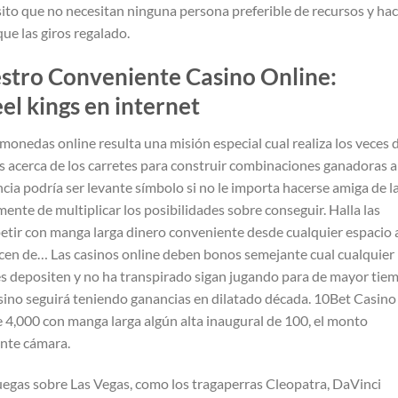
to que no necesitan ninguna persona preferible de recursos y ha
ue las giros regalado.
stro Conveniente Casino Online:
l kings en internet
onedas online resulta una misión especial cual realiza los veces 
s acerca de los carretes para construir combinaciones ganadoras a
cia podrí­a ser levante símbolo si no le importa hacerse amiga de l
ente de multiplicar los posibilidades sobre conseguir. Halla las
ir con manga larga dinero conveniente desde cualquier espacio a
cen de… Las casinos online deben bonos semejante cual cualquier
res depositen y no ha transpirado sigan jugando para de mayor tie
asino seguirá teniendo ganancias en dilatado década. 10Bet Casino
e 4,000 con manga larga algún alta inaugural de 100, el monto
ente cámara.
uegas sobre Las Vegas, como los tragaperras Cleopatra, DaVinci