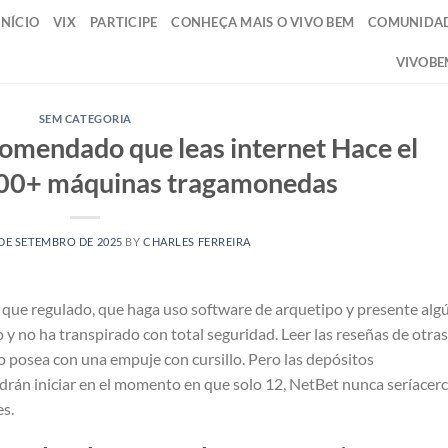
INÍCIO
VIX
PARTICIPE
CONHEÇA MAIS O VIVO BEM
COMUNIDAD
VIVOBE
SEM CATEGORIA
ecomendado que leas internet Hace el
 500+ máquinas tragamonedas
 DE SETEMBRO DE 2025
BY
CHARLES FERREIRA
al que regulado, que haga uso software de arquetipo y presente alg
y no ha transpirado con total seguridad. Leer las reseñas de otras
o posea con una empuje con cursillo.
Pero las depósitos
odrán iniciar en el momento en que solo 12, NetBet nunca serí­acer
es.