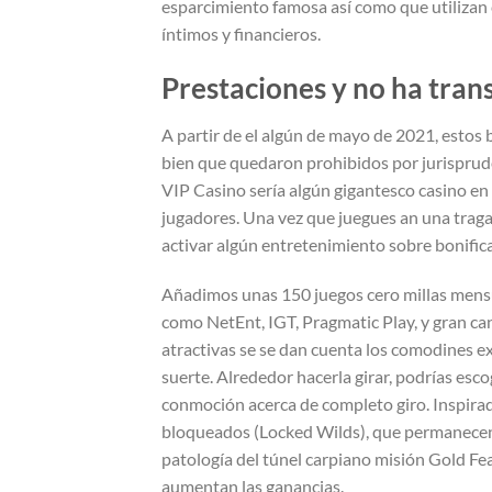
esparcimiento famosa así­ como que utilizan
íntimos y financieros.
Prestaciones y no ha tran
A partir de el algún de mayo de 2021, estos
bien que quedaron prohibidos por jurisprude
VIP Casino serí­a algún gigantesco casino en
jugadores. Una vez que juegues an una trag
activar algún entretenimiento sobre bonific
Añadimos unas 150 juegos cero millas mensua
como NetEnt, IGT, Pragmatic Play, y gran c
atractivas se se dan cuenta los comodines ex
suerte. Alrededor hacerla girar, podrías esc
conmoción acerca de completo giro. Inspir
bloqueados (Locked Wilds), que permanecen r
patologí­a del túnel carpiano misión Gold Fe
aumentan las ganancias.