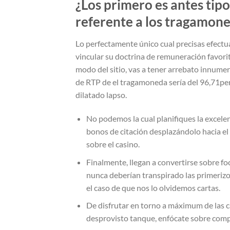
¿Los primero es antes tip
referente a los tragamon
Lo perfectamente único cual precisas efectuar
vincular su doctrina de remuneración favori
modo del sitio, vas a tener arrebato innume
de RTP de el tragamoneda serí­a del 96,71perc
dilatado lapso.
No podemos la cual planifiques la excele
bonos de citación desplazándolo hacia e
sobre el casino.
Finalmente, llegan a convertirse sobre fo
nunca deberían transpirado las primeriz
el caso de que nos lo olvidemos cartas.
De disfrutar en torno a máximum de las 
desprovisto tanque, enfócate sobre compr