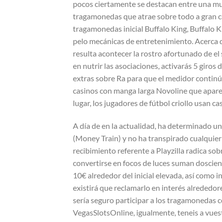
pocos ciertamente se destacan entre una mul
tragamonedas que atrae sobre todo a gran ca
tragamonedas inicial Buffalo King, Buffalo
pelo mecánicas de entretenimiento. Acerca 
resulta acontecer la rostro afortunado de el
en nutrir las asociaciones, activarás 5 giro
extras sobre Ra para que el medidor conti
casinos con manga larga Novoline que aparec
lugar, los jugadores de fútbol criollo usan ca
A día de en la actualidad, ha determinado 
(Money Train) y no ha transpirado cualquier
recibimiento referente a Playzilla radica so
convertirse en focos de luces suman doscient
10€ alrededor del inicial elevada, así­ como 
existirá que reclamarlo en interés alrededore
serí­a seguro participar a los tragamonedas 
VegasSlotsOnline, igualmente, teneis a vues