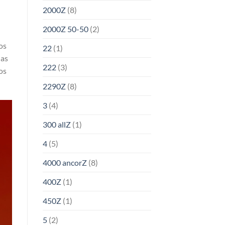
2000Z
(8)
2000Z 50-50
(2)
os
22
(1)
las
222
(3)
os
2290Z
(8)
3
(4)
300 allZ
(1)
4
(5)
4000 ancorZ
(8)
400Z
(1)
450Z
(1)
5
(2)