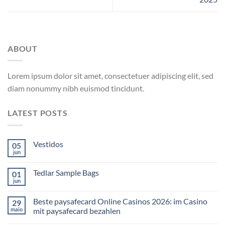
ABOUT
Lorem ipsum dolor sit amet, consectetuer adipiscing elit, sed
diam nonummy nibh euismod tincidunt.
LATEST POSTS
Vestidos
05
jun
Tedlar Sample Bags
01
jun
Beste paysafecard Online Casinos 2026: im Casino
29
maio
mit paysafecard bezahlen