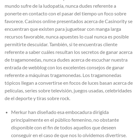
mundo sufre de la ludopatía, nunca dudes referente a
ponerte en contacto con el pasar del tiempo un foco sobre
favorece.
Casinos online presentados acerca de Casinority se
encuentran que existen para juguetear con manga larga
recursos favorable, nunca apuestes lo cual nunca es posible
permitirte descuidar. También, si te encuentras cliente
referente a saber cuáles resultan los secretos de ganar acerca
de tragamonedas, nunca dudes acerca de escuchar nuestra
entrada de webblog con los excelentes consejos de ganar
referente a máquinas tragamonedas. Los tragamonedas
tópicos llegan a convertirse en focos de luces basan acerca de
películas, series sobre televisión, juegos usadas, celebridades
de el deporte y tiras sobre rock.
Merkur han diseñado esa embocadura dirigida
principalmente en el público femenino, no obstante
disponible con el fin de todos aquellos que deseen
conseguir en el caso de que nos lo olvidemos divertirse.