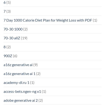
6
(5)
7
(3)
7 Day 1000 Calorie Diet Plan for Weight Loss with PDF
(1)
70-30 1000
(2)
70-30 allZ
(19)
8
(2)
900Z
(6)
a16z generative ai
(9)
a16z generative ai 1
(2)
academy-dl.ru 1
(1)
access-bets.ngen-ng x1
(1)
adobe generative ai 2
(2)