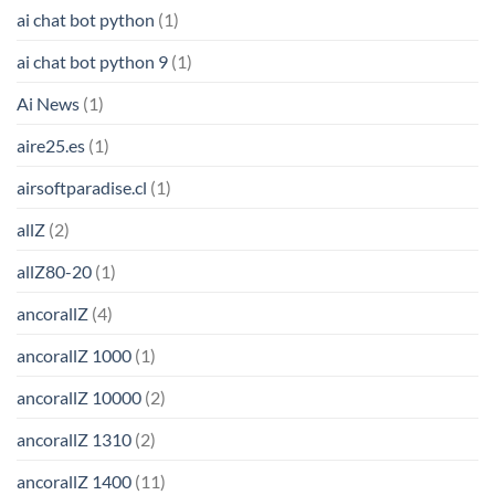
ai chat bot python
(1)
ai chat bot python 9
(1)
Ai News
(1)
aire25.es
(1)
airsoftparadise.cl
(1)
allZ
(2)
allZ80-20
(1)
ancorallZ
(4)
ancorallZ 1000
(1)
ancorallZ 10000
(2)
ancorallZ 1310
(2)
ancorallZ 1400
(11)