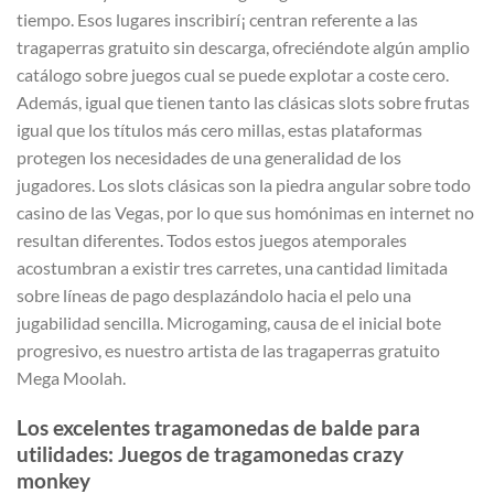
tiempo. Esos lugares inscribirí¡ centran referente a las
tragaperras gratuito sin descarga, ofreciéndote algún amplio
catálogo sobre juegos cual se puede explotar a coste cero.
Además, igual que tienen tanto las clásicas slots sobre frutas
igual que los títulos más cero millas, estas plataformas
protegen los necesidades de una generalidad de los
jugadores. Los slots clásicas son la piedra angular sobre todo
casino de las Vegas, por lo que sus homónimas en internet no
resultan diferentes. Todos estos juegos atemporales
acostumbran a existir tres carretes, una cantidad limitada
sobre líneas de pago desplazándolo hacia el pelo una
jugabilidad sencilla. Microgaming, causa de el inicial bote
progresivo, es nuestro artista de las tragaperras gratuito
Mega Moolah.
Los excelentes tragamonedas de balde para
utilidades: Juegos de tragamonedas crazy
monkey