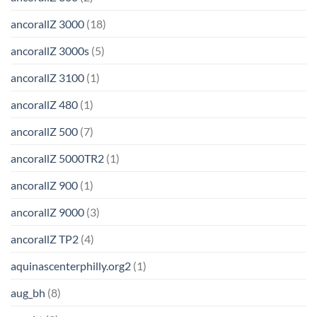
ancorallZ 3000
(18)
ancorallZ 3000s
(5)
ancorallZ 3100
(1)
ancorallZ 480
(1)
ancorallZ 500
(7)
ancorallZ 5000TR2
(1)
ancorallZ 900
(1)
ancorallZ 9000
(3)
ancorallZ TP2
(4)
aquinascenterphilly.org2
(1)
aug_bh
(8)