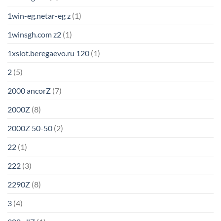
1win-eg.netar-eg z
(1)
1winsgh.com z2
(1)
1xslot.beregaevo.ru 120
(1)
2
(5)
2000 ancorZ
(7)
2000Z
(8)
2000Z 50-50
(2)
22
(1)
222
(3)
2290Z
(8)
3
(4)