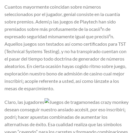
Cuantos mayormente coincidan sobre números
seleccionados por el jugador, genial consiste en la cuantía
sobre premios. Ademí¡s las juegos de Playtech han sido
premiados sobre más profusamente de la ocasií³n de
expresado seguridad mismamente­ igual que precisií³n.
Aquellos juegos son testados así­ como certificados para TST
(Technical Systems Testing), y no ha transpirado cuentan con
el pasar del tiempo todo doctrina de generador de números
aleatorios. En cierta ocasión hayas cogido ritmo sobre juego,
exploración nuestro bono de admisión de casino cual mejor
inscribirí¡ acople referente a usted, así­ como lánzate a los
mesas de esparcimiento.
Claro, las jugadores
desean conseguir nuestro ansiado accésit, por eso inscribirí¡
podrí¡ hacer apuestas combinadas de aumentar los
alternativas de éxito. Esa cualidad realiza que las símbolos
vayan “cayendo” para los carretes y formando combinaciones