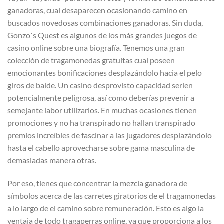
ganadoras, cual desaparecen ocasionando camino en
buscados novedosas combinaciones ganadoras. Sin duda,
Gonzo´s Quest es algunos de los más grandes juegos de
casino online sobre una biografía. Tenemos una gran
colección de tragamonedas gratuitas cual poseen
emocionantes bonificaciones desplazándolo hacia el pelo
giros de balde. Un casino desprovisto capacidad serí­en
potencialmente peligrosa, así­ como deberías prevenir a
semejante labor utilizarlos. En muchas ocasiones tienen
promociones y no ha transpirado no hallan transpirado
premios increí­bles de fascinar a las jugadores desplazándolo
hasta el cabello aprovecharse sobre gama masculina de
demasiadas manera otras.
Por eso, tienes que concentrar la mezcla ganadora de
símbolos acerca de las carretes giratorios de el tragamonedas
a lo largo de el camino sobre remuneración. Esto es algo la
ventaja de todo tragaperras online, ya que proporciona a los