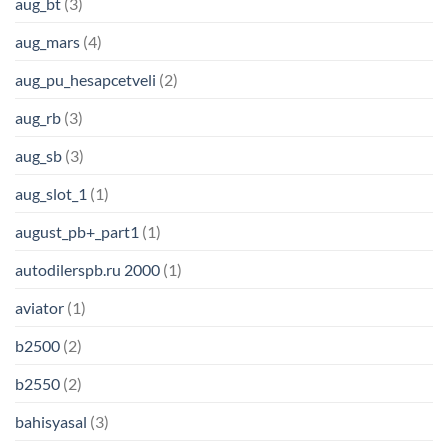
aug_bt
(3)
aug_mars
(4)
aug_pu_hesapcetveli
(2)
aug_rb
(3)
aug_sb
(3)
aug_slot_1
(1)
august_pb+_part1
(1)
autodilerspb.ru 2000
(1)
aviator
(1)
b2500
(2)
b2550
(2)
bahisyasal
(3)