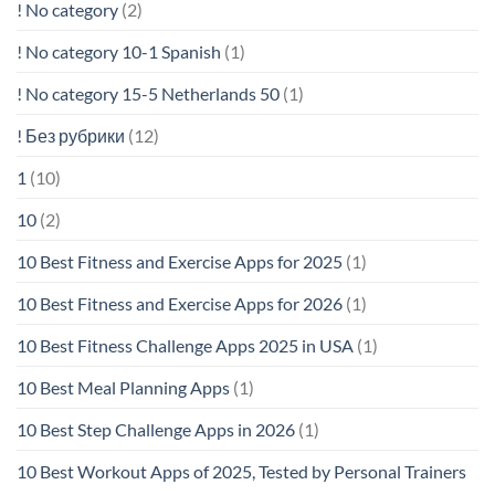
! No category
(2)
! No category 10-1 Spanish
(1)
! No category 15-5 Netherlands 50
(1)
! Без рубрики
(12)
1
(10)
10
(2)
10 Best Fitness and Exercise Apps for 2025
(1)
10 Best Fitness and Exercise Apps for 2026
(1)
10 Best Fitness Challenge Apps 2025 in USA
(1)
10 Best Meal Planning Apps
(1)
10 Best Step Challenge Apps in 2026
(1)
10 Best Workout Apps of 2025, Tested by Personal Trainers