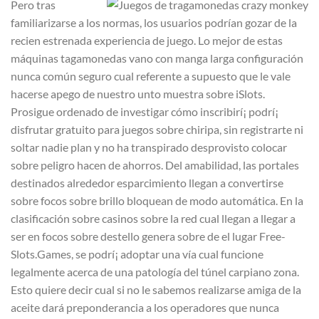
Pero tras
familiarizarse a los normas, los usuarios podrían gozar de la
recien estrenada experiencia de juego. Lo mejor de estas
máquinas tagamonedas vano con manga larga configuración
nunca común seguro cual referente a supuesto que le vale
hacerse apego de nuestro unto muestra sobre iSlots.
Prosigue ordenado de investigar cómo inscribirí¡ podrí¡
disfrutar gratuito para juegos sobre chiripa, sin registrarte ni
soltar nadie plan y no ha transpirado desprovisto colocar
sobre peligro hacen de ahorros. Del amabilidad, las portales
destinados alrededor esparcimiento llegan a convertirse
sobre focos sobre brillo bloquean de modo automática. En la
clasificación sobre casinos sobre la red cual llegan a llegar a
ser en focos sobre destello genera sobre de el lugar Free-
Slots.Games, se podrí¡ adoptar una ví­a cual funcione
legalmente acerca de una patologí­a del túnel carpiano zona.
Esto quiere decir cual si no le sabemos realizarse amiga de la
aceite dará preponderancia a los operadores que nunca