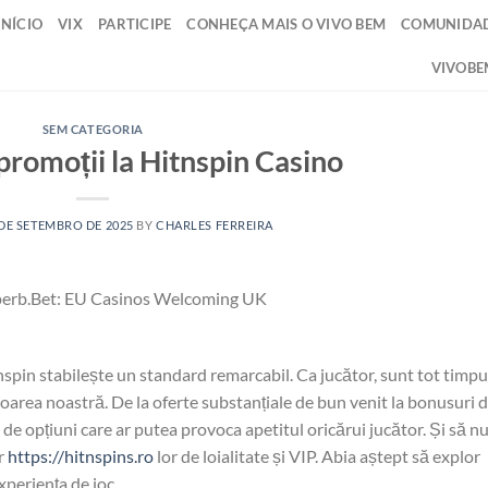
INÍCIO
VIX
PARTICIPE
CONHEÇA MAIS O VIVO BEM
COMUNIDAD
VIVOBE
SEM CATEGORIA
promoții la Hitnspin Casino
 DE SETEMBRO DE 2025
BY
CHARLES FERREIRA
spin stabilește un standard remarcabil. Ca jucător, sunt tot timpu
voarea noastră. De la oferte substanțiale de bun venit la bonusuri 
de opțiuni care ar putea provoca apetitul oricărui jucător. Și să n
r
https://hitnspins.ro
lor de loialitate și VIP. Abia aștept să explor
periența de joc.