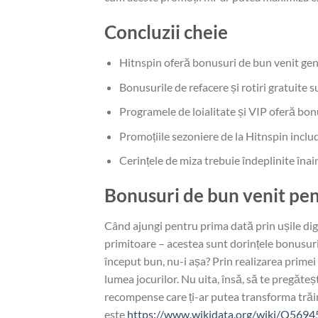
Concluzii cheie
Hitnspin oferă bonusuri de bun venit gen
Bonusurile de refacere și rotiri gratuite 
Programele de loialitate și VIP oferă bonu
Promoțiile sezoniere de la Hitnspin includ
Cerințele de miza trebuie îndeplinite înain
Bonusuri de bun venit pent
Când ajungi pentru prima dată prin ușile dig
primitoare – acestea sunt dorințele bonusuri
început bun, nu-i așa? Prin realizarea primei 
lumea jocurilor. Nu uita, însă, să te pregăteș
recompense care ți-ar putea transforma trăir
este
https://www.wikidata.org/wiki/Q569