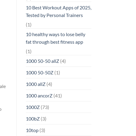
10 Best Workout Apps of 2025,
Tested by Personal Trainers
(1)
10 healthy ways to lose belly
fat through best fitness app
(1)
1000 50-50 allZ
(4)
1000 50-50Z
(1)
1000 allZ
(4)
ale
1000 ancorZ
(41)
1000Z
(73)
o
100bZ
(3)
10top
(3)