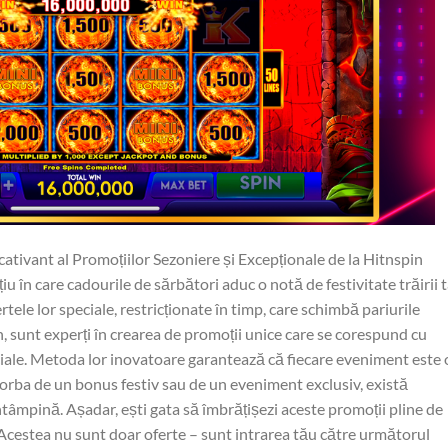
cativant al Promoțiilor Sezoniere și Excepționale de la Hitnspin
u în care cadourile de sărbători aduc o notă de festivitate trăirii t
rtele lor speciale, restricționate în timp, care schimbă pariurile
, sunt experți în crearea de promoții unice care se corespund cu
ciale. Metoda lor inovatoare garantează că fiecare eveniment este 
vorba de un bonus festiv sau de un eveniment exclusiv, există
ntâmpină. Așadar, ești gata să îmbrățișezi aceste promoții pline de
? Acestea nu sunt doar oferte – sunt intrarea tău către următorul