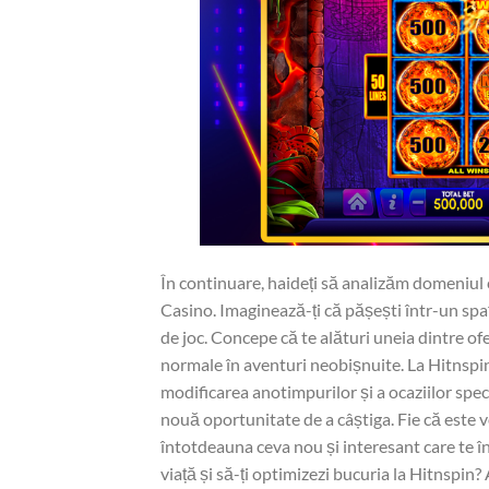
În continuare, haideți să analizăm domeniul 
Casino. Imaginează-ți că pășești într-un spați
de joc. Concepe că te alături uneia dintre ofe
normale în aventuri neobișnuite. La Hitnspin
modificarea anotimpurilor și a ocaziilor spe
nouă oportunitate de a câștiga. Fie că este 
întotdeauna ceva nou și interesant care te î
viață și să-ți optimizezi bucuria la Hitnspin