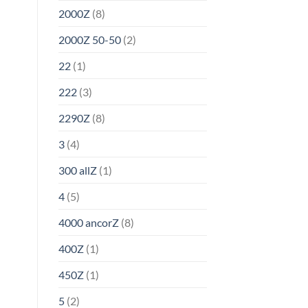
2000Z
(8)
2000Z 50-50
(2)
22
(1)
222
(3)
2290Z
(8)
3
(4)
300 allZ
(1)
4
(5)
4000 ancorZ
(8)
400Z
(1)
450Z
(1)
5
(2)