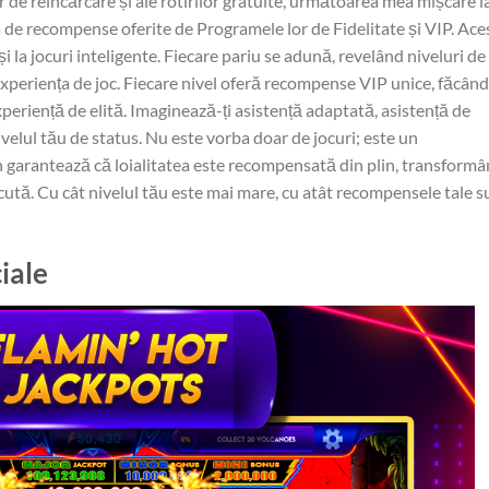
e reîncărcare și ale rotirilor gratuite, următoarea mea mișcare l
 de recompense oferite de Programele lor de Fidelitate și VIP. Ace
i la jocuri inteligente. Fiecare pariu se adună, revelând niveluri de
experiența de joc. Fiecare nivel oferă recompense VIP unice, făcând
xperiență de elită. Imaginează-ți asistență adaptată, asistență de
velul tău de status. Nu este vorba doar de jocuri; este un
pin garantează că loialitatea este recompensată din plin, transform
cută. Cu cât nivelul tău este mai mare, cu atât recompensele tale s
iale