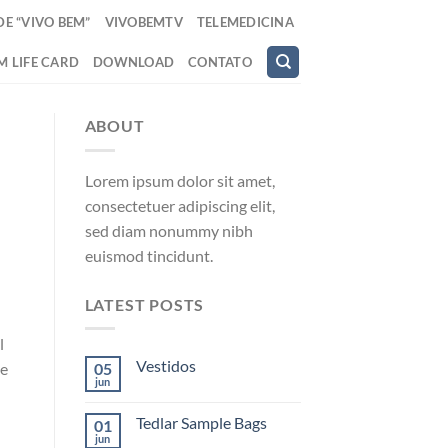
E “VIVO BEM”
VIVOBEMTV
TELEMEDICINA
M LIFE CARD
DOWNLOAD
CONTATO
ABOUT
Lorem ipsum dolor sit amet,
consectetuer adipiscing elit,
sed diam nonummy nibh
euismod tincidunt.
LATEST POSTS
l
Vestidos
05
de
jun
u
Tedlar Sample Bags
01
jun