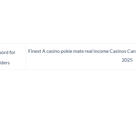
Finest A casino pokie mate real income Casinos Ca
word for
2025
lders