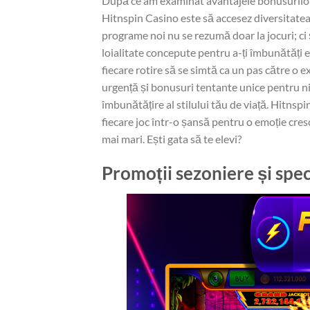
După ce am examinat avantajele bonusurilor d
Hitnspin Casino este să accesez diversitatea
programe noi nu se rezumă doar la jocuri; ci ș
loialitate concepute pentru a-ți îmbunătăți 
fiecare rotire să se simtă ca un pas către o e
urgență și bonusuri tentante unice pentru ni
îmbunătățire al stilului tău de viață. Hitns
fiecare joc într-o șansă pentru o emoție cres
mai mari. Ești gata să te elevi?
Promoții sezoniere și spec