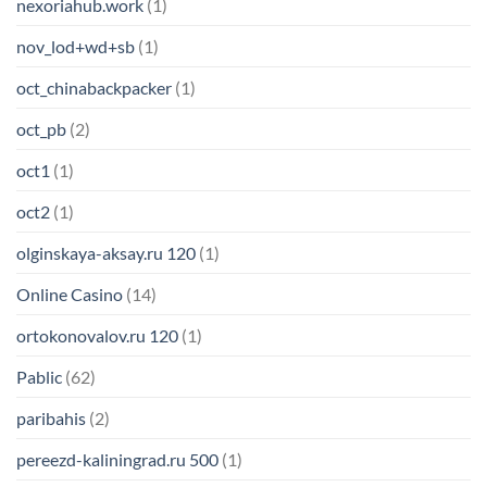
nexoriahub.work
(1)
nov_lod+wd+sb
(1)
oct_chinabackpacker
(1)
oct_pb
(2)
oct1
(1)
oct2
(1)
olginskaya-aksay.ru 120
(1)
Online Casino
(14)
ortokonovalov.ru 120
(1)
Pablic
(62)
paribahis
(2)
pereezd-kaliningrad.ru 500
(1)