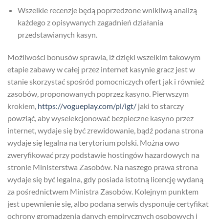
Wszelkie recenzje będą poprzedzone wnikliwą analizą
każdego z opisywanych zagadnień działania
przedstawianych kasyn.
Możliwości bonusów sprawia, iż dzięki wszelkim takowym
etapie zabawy w całej przez internet kasynie gracz jest w
stanie skorzystać spośród pomocniczych ofert jak i również
zasobów, proponowanych poprzez kasyno. Pierwszym
krokiem,
https://vogueplay.com/pl/igt/
jaki to starczy
powziąć, aby wyselekcjonować bezpieczne kasyno przez
internet, wydaje się być zrewidowanie, bądź podana strona
wydaje się legalna na terytorium polski. Można owo
zweryfikować przy podstawie hostingów hazardowych na
stronie Ministerstwa Zasobów. Na naszego prawa strona
wydaje się być legalna, gdy posiada istotną licencję wydaną
za pośrednictwem Ministra Zasobów. Kolejnym punktem
jest upewnienie się, albo podana serwis dysponuje certyfikat
ochrony gromadzenia danych empirycznych osobowych i