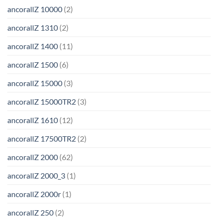
ancorallZ 10000
(2)
ancorallZ 1310
(2)
ancorallZ 1400
(11)
ancorallZ 1500
(6)
ancorallZ 15000
(3)
ancorallZ 15000TR2
(3)
ancorallZ 1610
(12)
ancorallZ 17500TR2
(2)
ancorallZ 2000
(62)
ancorallZ 2000_3
(1)
ancorallZ 2000r
(1)
ancorallZ 250
(2)