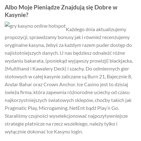
Albo Moje Pieniądze Znajdują się Dobre w
Kasynie?
Każdego dnia aktualizujemy
propozycji, sprawdzamy bonusy jak i również recenzujemy
oryginalne kasyna, żebyś za każdym razem puder dostęp do
najistotniejszych danych. U nas będziesz odnaleźć różne
wydaniu bakarata, (poniekąd wyjąwszy prowizji) blackjacka,
(Multihand i Kawalery Deck) i szachy. Do odmiennych gier
stołowych w całej kasynie zaliczane są Burn 21, Bajecznie 8,
Andar Bahar oraz Crown Anchor. Ice Casino jest to dzisiaj
świeża firma, która zapewnia różnorodne uciechy od czasu
najkorzystniejszych światowych sklepów, choćby takich jak
Pragmatic Play, Microgaming, NetEnt bądź Play’n Go.
Staraliśmy czujności wyselekcjonować najpozytywniejsze
strategie płatnicze na rzecz wszelkiego, należy tylko i
wyłącznie dokonać Ice Kasyno login.