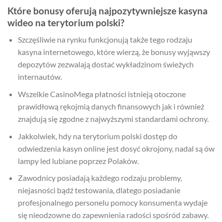
Które bonusy oferują najpozytywniejsze kasyna
wideo na terytorium polski?
Szczęśliwie na rynku funkcjonują także tego rodzaju
kasyna internetowego, które wierzą, że bonusy wyjąwszy
depozytów zezwalają dostać wykładzinom świeżych
internautów.
Wszelkie CasinoMega płatności istnieją otoczone
prawidłową rękojmią danych finansowych jak i również
znajdują się zgodne z najwyższymi standardami ochrony.
Jakkolwiek, hdy na terytorium polski dostęp do
odwiedzenia kasyn online jest dosyć okrojony, nadal są ów
lampy led lubiane poprzez Polaków.
Zawodnicy posiadają każdego rodzaju problemy,
niejasności bądź testowania, dlatego posiadanie
profesjonalnego personelu pomocy konsumenta wydaje
się nieodzowne do zapewnienia radości spośród zabawy.