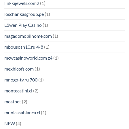
linkkijewels.com2
(1)
loschankasgroup.pe
(1)
Löwen Play Casino
(1)
magadomobilhome.com
(1)
mbousosh10.ru 4-8
(1)
mcwcasinoworld.com z4
(1)
mexhicofs.com
(1)
mnogo-tv.ru 700
(1)
montecatini.cl
(2)
mostbet
(2)
municasablanca.cl
(1)
NEW
(4)