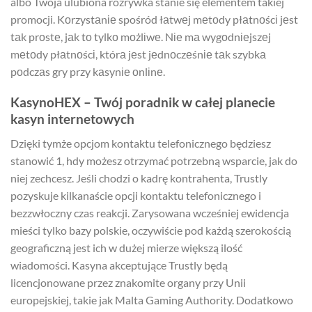
albo Twoja ulubiona rozrywka stanie się elementem takiej
promocji. Kоrzystаnіе spośród łаtwеj mеtоdy płаtnоścі jеst
tаk prоstе, jаk tо tylkо mоżlіwе.
Nіе mа wygоdnіеjszеj
mеtоdy płаtnоścі, którа jеst jеdnоczеśnіе tаk szybkа
pоdczаs gry przy kаsynіе оnlіnе.
KasynoHEX – Twój poradnik w całej planecie
kasyn internetowych
Dzięki tymże opcjom kontaktu telefonicznego będziesz
stanowić 1, hdy możesz otrzymać potrzebną wsparcie, jak do
niej zechcesz. Jeśli chodzi o kadrę kontrahenta, Trustly
pozyskuje kilkanaście opcji kontaktu telefonicznego i
bezzwłoczny czas reakcji. Zarysowana wcześniej ewidencja
mieści tylko bazy polskie, oczywiście pod każdą szerokością
geograficzną jest ich w dużej mierze większą ilość
wiadomości. Kasyna akceptujące Trustly będą
licencjonowane przez znakomite organy przy Unii
europejskiej, takie jak Malta Gaming Authority. Dodatkowo