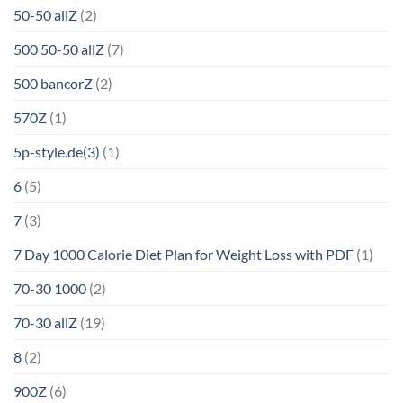
50-50 allZ
(2)
500 50-50 allZ
(7)
500 bancorZ
(2)
570Z
(1)
5p-style.de(3)
(1)
6
(5)
7
(3)
7 Day 1000 Calorie Diet Plan for Weight Loss with PDF
(1)
70-30 1000
(2)
70-30 allZ
(19)
8
(2)
900Z
(6)