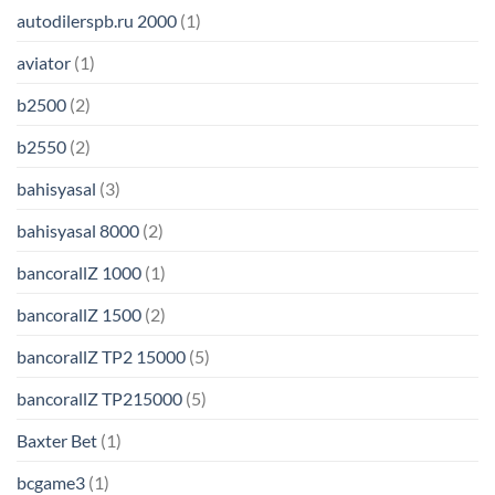
autodilerspb.ru 2000
(1)
aviator
(1)
b2500
(2)
b2550
(2)
bahisyasal
(3)
bahisyasal 8000
(2)
bancorallZ 1000
(1)
bancorallZ 1500
(2)
bancorallZ TP2 15000
(5)
bancorallZ TP215000
(5)
Baxter Bet
(1)
bcgame3
(1)