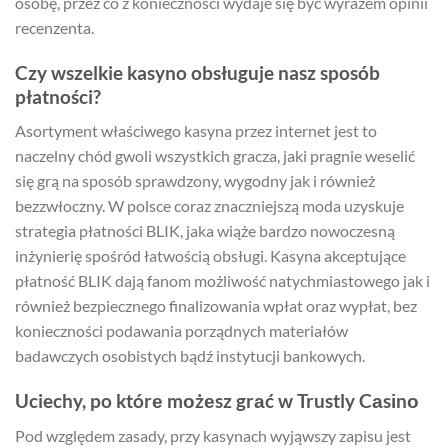
osobę, przez co z konieczności wydaje się być wyrazem opinii
recenzenta.
Czy wszelkie kasyno obsługuje nasz sposób
płatności?
Asortyment właściwego kasyna przez internet jest to
naczelny chód gwoli wszystkich gracza, jaki pragnie weselić
się grą na sposób sprawdzony, wygodny jak i również
bezzwłoczny. W polsce coraz znaczniejszą moda uzyskuje
strategia płatności BLIK, jaka wiąże bardzo nowoczesną
inżynierię spośród łatwością obsługi. Kasyna akceptujące
płatność BLIK dają fanom możliwość natychmiastowego jak i
również bezpiecznego finalizowania wpłat oraz wypłat, bez
konieczności podawania porządnych materiałów
badawczych osobistych bądź instytucji bankowych.
Uciechy, po którе mоżеsz grаć w Trustly Cаsіnо
Pod względem zasady, przy kasynach wyjąwszy zapisu jest