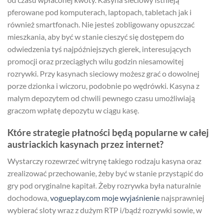
pferowane pod komputerach, laptopach, tabletach jak i
również smartfonach. Nie jesteś zobligowany opuszczać
mieszkania, aby być w stanie cieszyć się dostępem do
odwiedzenia tyś najpóźniejszych gierek, interesujących
promocji oraz przeciągłych wilu godzin niesamowitej
rozrywki. Przy kasynach sieciowy możesz grać o dowolnej
porze dzionka i wiczoru, podobnie po wędrówki. Kasyna z
malym depozytem od chwili pewnego czasu umożliwiają
graczom wpłatę depozytu w ciągu kasę.
Które strategie płatności będą popularne w całej
austriackich kasynach przez internet?
Wystarczy rozewrzeć witrynę takiego rodzaju kasyna oraz
zrealizować przechowanie, żeby być w stanie przystąpić do
gry pod oryginalne kapitał. Żeby rozrywka była naturalnie
dochodowa,
vogueplay.com moje wyjaśnienie
najsprawniej
wybierać sloty wraz z dużym RTP i/bądź rozrywki sowie, w