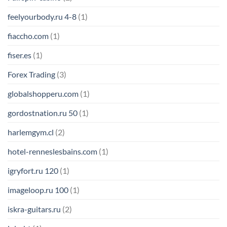
feelyourbody.ru 4-8
(1)
fiaccho.com
(1)
fiser.es
(1)
Forex Trading
(3)
globalshopperu.com
(1)
gordostnation.ru 50
(1)
harlemgym.cl
(2)
hotel-renneslesbains.com
(1)
igryfort.ru 120
(1)
imageloop.ru 100
(1)
iskra-guitars.ru
(2)