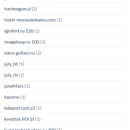
harlemgym.cl
(2)
hotel-renneslesbains.com
(1)
igryfort.ru 120
(1)
imageloop.ru 100
(1)
iskra-guitars.ru
(2)
july_bt
(1)
july_rb
(1)
juneMars
(1)
kaszino
(1)
kdeport.com z2
(1)
kreditos MX 2t
(1)
kuppersberg-store.ru 300
(1)