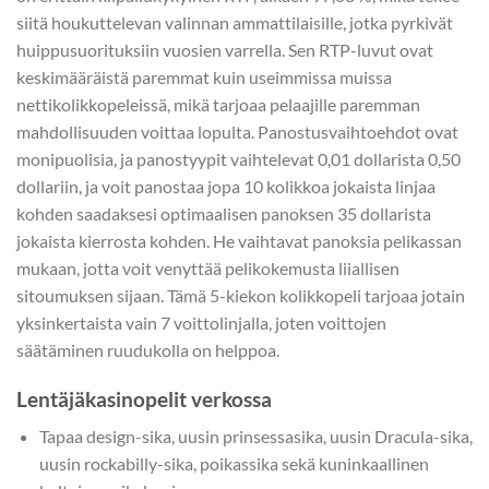
siitä houkuttelevan valinnan ammattilaisille, jotka pyrkivät
huippusuorituksiin vuosien varrella. Sen RTP-luvut ovat
keskimääräistä paremmat kuin useimmissa muissa
nettikolikkopeleissä, mikä tarjoaa pelaajille paremman
mahdollisuuden voittaa lopulta. Panostusvaihtoehdot ovat
monipuolisia, ja panostyypit vaihtelevat 0,01 dollarista 0,50
dollariin, ja voit panostaa jopa 10 kolikkoa jokaista linjaa
kohden saadaksesi optimaalisen panoksen 35 dollarista
jokaista kierrosta kohden. He vaihtavat panoksia pelikassan
mukaan, jotta voit venyttää pelikokemusta liiallisen
sitoumuksen sijaan. Tämä 5-kiekon kolikkopeli tarjoaa jotain
yksinkertaista vain 7 voittolinjalla, joten voittojen
säätäminen ruudukolla on helppoa.
Lentäjäkasinopelit verkossa
Tapaa design-sika, uusin prinsessasika, uusin Dracula-sika,
uusin rockabilly-sika, poikassika sekä kuninkaallinen