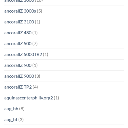
ancorallZ 3000s
(5)
ancorallZ 3100
(1)
ancorallZ 480
(1)
ancorallZ 500
(7)
ancorallZ 5000TR2
(1)
ancorallZ 900
(1)
ancorallZ 9000
(3)
ancorallZ TP2
(4)
aquinascenterphilly.org2
(1)
aug_bh
(8)
aug_bt
(3)