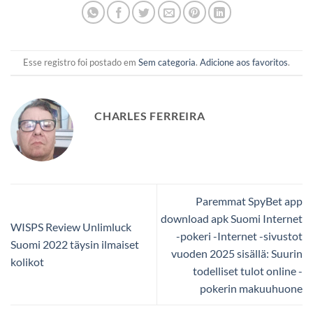
Esse registro foi postado em
Sem categoria
.
Adicione aos favoritos
.
CHARLES FERREIRA
Paremmat SpyBet app
download apk Suomi Internet
WISPS Review Unlimluck
-pokeri -Internet -sivustot
Suomi 2022 täysin ilmaiset
vuoden 2025 sisällä: Suurin
kolikot
todelliset tulot online -
pokerin makuuhuone