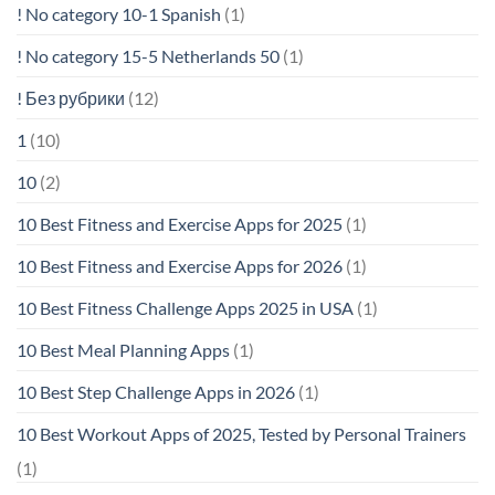
! No category 10-1 Spanish
(1)
! No category 15-5 Netherlands 50
(1)
! Без рубрики
(12)
1
(10)
10
(2)
10 Best Fitness and Exercise Apps for 2025
(1)
10 Best Fitness and Exercise Apps for 2026
(1)
10 Best Fitness Challenge Apps 2025 in USA
(1)
10 Best Meal Planning Apps
(1)
10 Best Step Challenge Apps in 2026
(1)
10 Best Workout Apps of 2025, Tested by Personal Trainers
(1)