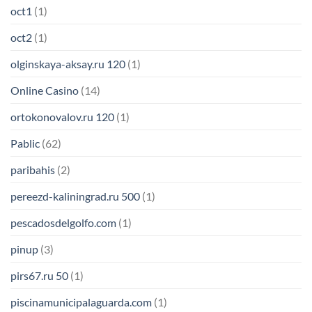
oct1
(1)
oct2
(1)
olginskaya-aksay.ru 120
(1)
Online Casino
(14)
ortokonovalov.ru 120
(1)
Pablic
(62)
paribahis
(2)
pereezd-kaliningrad.ru 500
(1)
pescadosdelgolfo.com
(1)
pinup
(3)
pirs67.ru 50
(1)
piscinamunicipalaguarda.com
(1)