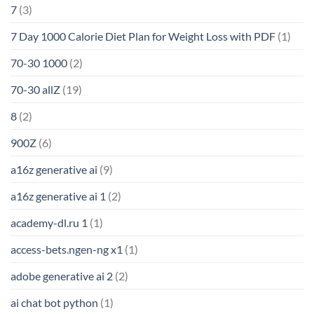
7
(3)
7 Day 1000 Calorie Diet Plan for Weight Loss with PDF
(1)
70-30 1000
(2)
70-30 allZ
(19)
8
(2)
900Z
(6)
a16z generative ai
(9)
a16z generative ai 1
(2)
academy-dl.ru 1
(1)
access-bets.ngen-ng x1
(1)
adobe generative ai 2
(2)
ai chat bot python
(1)