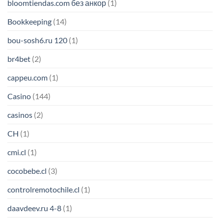
bloomtiendas.com без анкор
(1)
Bookkeeping
(14)
bou-sosh6.ru 120
(1)
br4bet
(2)
cappeu.com
(1)
Casino
(144)
casinos
(2)
CH
(1)
cmi.cl
(1)
cocobebe.cl
(3)
controlremotochile.cl
(1)
daavdeev.ru 4-8
(1)