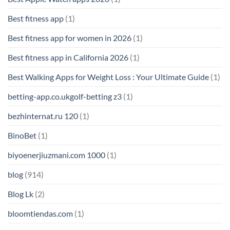
Best fitness app
(1)
Best fitness app for women in 2026
(1)
Best fitness app in California 2026
(1)
Best Walking Apps for Weight Loss : Your Ultimate Guide
(1)
betting-app.co.ukgolf-betting z3
(1)
bezhinternat.ru 120
(1)
BinoBet
(1)
biyoenerjiuzmani.com 1000
(1)
blog
(914)
Blog Lk
(2)
bloomtiendas.com
(1)