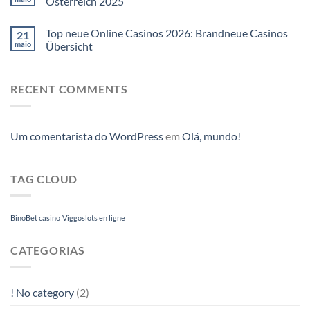
Österreich 2025
Top neue Online Casinos 2026: Brandneue Casinos
21
maio
Übersicht
RECENT COMMENTS
Um comentarista do WordPress
em
Olá, mundo!
TAG CLOUD
BinoBet casino
Viggoslots en ligne
CATEGORIAS
! No category
(2)