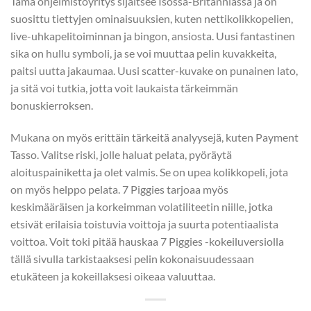
Tämä ohjelmistoyritys sijaitsee Isossa-Britanniassa ja on
suosittu tiettyjen ominaisuuksien, kuten nettikolikkopelien,
live-uhkapelitoiminnan ja bingon, ansiosta. Uusi fantastinen
sika on hullu symboli, ja se voi muuttaa pelin kuvakkeita,
paitsi uutta jakaumaa. Uusi scatter-kuvake on punainen lato,
ja sitä voi tutkia, jotta voit laukaista tärkeimmän
bonuskierroksen.
Mukana on myös erittäin tärkeitä analyysejä, kuten Payment
Tasso. Valitse riski, jolle haluat pelata, pyöräytä
aloituspainiketta ja olet valmis. Se on upea kolikkopeli, jota
on myös helppo pelata. 7 Piggies tarjoaa myös
keskimääräisen ja korkeimman volatiliteetin niille, jotka
etsivät erilaisia ​​toistuvia voittoja ja suurta potentiaalista
voittoa. Voit toki pitää hauskaa 7 Piggies -kokeiluversiolla
tällä sivulla tarkistaaksesi pelin kokonaisuudessaan
etukäteen ja kokeillaksesi oikeaa valuuttaa.