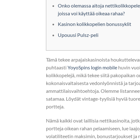
Onko olemassa aitoja nettikolikkopele
joissa voi käyttää oikeaa rahaa?
Kasinon kolikkopelien bonussyklit
Upouusi Pulsz-peli
Tämä tekee arpajaiskasinoista houkuttelevan va
puhtaasti
YoyoSpins login mobile
huvin vuok
kolikkopelejä, mikä tekee siitä pakopaikan 
kokonaisvaltaisesta vedonlyönnistä ja tarjoa
ammattilaisvaihtoehtoja.
Olemme listanneet
satamaa. Löydät vintage-tyylisiä hyviä tuore
portteja.
Nämä kaikki ovat laillisia nettikasinoita, jot
portteja oikean rahan pelaamiseen, lue laa
volatiliteetin maksimin, bonustarjoukset ja 