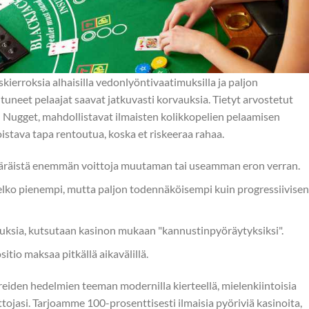
kierroksia alhaisilla vedonlyöntivaatimuksilla ja paljon
utuneet pelaajat saavat jatkuvasti korvauksia. Tietyt arvostetut
 Nugget, mahdollistavat ilmaisten kolikkopelien pelaamisen
stava tapa rentoutua, koska et riskeeraa rahaa.
äräistä enemmän voittoja muutaman tai useamman eron verran.
lko pienempi, mutta paljon todennäköisempi kuin progressiivisen
bonuksia, kutsutaan kasinon mukaan "kannustinpyöräytyksiksi".
tio maksaa pitkällä aikavälillä.
oreiden hedelmien teeman modernilla kierteellä, mielenkiintoisia
ttojasi. Tarjoamme 100-prosenttisesti ilmaisia ​​pyöriviä kasinoita,