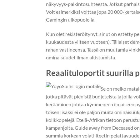
näkyvyys-palkintosuhteesta. Jotkut parhaista
Voit esimerkiksi voittaa jopa 20 000-kertais
Gamingin ulkopuolella.
Kun olet rekisteröitynyt, sinut on estetty p
kuukaudesta viiteen vuoteen). Tällaiset de
rahan vastineensa. Tässä on muutamia vinkkejä
ominaisuudet ilman altistumista.
Reaalituloportit suurilla 
Se on melko matalan
jotka pitävät pienistä budjeteista ja joilla 
kerääminen johtaa kymmeneen ilmaiseen pyör
toisen lisäksi ei ole paljon muita ominaisuuksi
kolikkopelejä. Etelä-Afrikan tietoon perustu
kampanjoita. Guide away from Deceased on jän
summia korkean volatiliteetin pelattavuuden