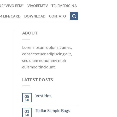
E “VIVO BEM”
VIVOBEMTV
TELEMEDICINA
M LIFE CARD
DOWNLOAD
CONTATO
ABOUT
Lorem ipsum dolor sit amet,
consectetuer adipiscing elit,
sed diam nonummy nibh
euismod tincidunt.
LATEST POSTS
Vestidos
05
jun
Tedlar Sample Bags
01
jun