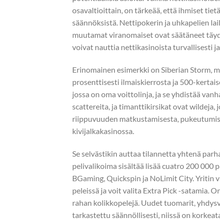
osavaltioittain, on tärkeää, että ihmiset tiet
säännöksistä. Nettipokerin ja uhkapelien lai
muutamat viranomaiset ovat säätäneet täydell
voivat nauttia nettikasinoista turvallisesti ja 
Erinomainen esimerkki on Siberian Storm, maje
prosenttisesti ilmaiskierrosta ja 500-kertais
jossa on oma voittolinja, ja se yhdistää vanha
scattereita, ja timanttikirsikat ovat wildeja,
riippuvuuden matkustamisesta, pukeutumissä
kivijalkakasinossa.
Se selvästikin auttaa tilannetta yhtenä parh
pelivalikoima sisältää lisää cuatro 200 000 
BGaming, Quickspin ja NoLimit City. Yritin
peleissä ja voit valita Extra Pick -satamia. 
rahan kolikkopelejä. Uudet tuomarit, yhdysva
tarkastettu säännöllisesti, niissä on korkeat