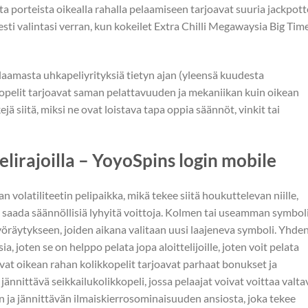
 porteista oikealla rahalla pelaamiseen tarjoavat suuria jackpott
esti valintasi verran, kun kokeilet Extra Chilli Megawaysia Big Tim
elaamasta uhkapeliyrityksiä tietyn ajan (yleensä kuudesta
mopelit tarjoavat saman pelattavuuden ja mekaniikan kuin oikean
 siitä, miksi ne ovat loistava tapa oppia säännöt, vinkit tai
pelirajoilla – YoyoSpins login mobile
 volatiliteetin pelipaikka, mikä tekee siitä houkuttelevan niille,
voi saada säännöllisiä lyhyitä voittoja. Kolmen tai useamman symbol
äytykseen, joiden aikana valitaan uusi laajeneva symboli. Yhden
a, joten se on helppo pelata jopa aloittelijoille, joten voit pelata
vat oikean rahan kolikkopelit tarjoavat parhaat bonukset ja
nittävä seikkailukolikkopeli, jossa pelaajat voivat voittaa valta
 ja jännittävän ilmaiskierrosominaisuuden ansiosta, joka tekee