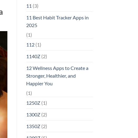
11
(3)
a
11 Best Habit Tracker Apps in
2025
(1)
112
(1)
1140Z
(2)
12 Wellness Apps to Create a
Stronger, Healthier, and
Happier You
(1)
1250Z
(1)
1300Z
(2)
1350Z
(2)
1390Z
(5)