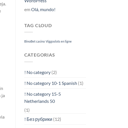
WordPress
eja.
em
Olá, mundo!
e
TAG CLOUD
BinoBet casino
Viggoslots en ligne
CATEGORIAS
! No category
(2)
! No category 10-1 Spanish
(1)
in
! No category 15-5
 ja
Netherlands 50
(1)
via
! Без рубрики
(12)