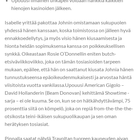
Upouusi ilmainen uhkapeli voidaan hankkia kaikkien
hienojen kasinoiden jälkeen.
Isabelle yrittää pakottaa Johnin omistamaan sukupuolen
yhdessä hänen kanssaan, koska toimistossa on jälleen hyvä
ennakkoedellytys, ja myös visio hänen kiusaamisesta ja
hionta heidän sopimuksensa kanssa on poikkeuksellisen
synkkä. Oikeastaan ​​Rosie O’Donnellin eniten butch-
etsiväviikkoviikko, joka on tämän tosiasioiden tarpeen
mukaan, epäilee, että hän on saattanut kiusata Johnia hänen
tunnustukseensa epäoikeudenmukaisesti ja arvostaa häntä
viisitoista vuotta vankilassa.Upouusi American Gigolo –
David Hollanderin (Beam Donovan) kehittämä Showtime -
sarja – ei ole kuuma. Se on, kun se on hätkähdyttävämpi, 75
prosenttia siitä on kömpelö, joka on repiä from-the-the-the-
otsikosta teini-ikäisen sukupuolikaupan ja sen oman
herätyksen tosiasiat.
Pinnalla saatat nähdä Travoltan tuoreen kauneuden aivan