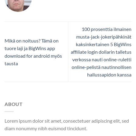
100 prosenttia ilmainen
musta-jack-jokeripähkinät
Mikä on noituus? Tämä on
kaksinkertainen 5 BigWins
tuore laji ja BigWins app
affiliate login dollarin talletus
download for android myös
verkossa nauti online-ruletti
tausta
online-pelistä nautinnollisen
hallussapidon kanssa
ABOUT
Lorem ipsum dolor sit amet, consectetuer adipiscing elit, sed
diam nonummy nibh euismod tincidunt.