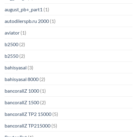
august_pb+_part1
(1)
autodilerspb.ru 2000
(1)
aviator
(1)
b2500
(2)
b2550
(2)
bahisyasal
(3)
bahisyasal 8000
(2)
bancorallZ 1000
(1)
bancorallZ 1500
(2)
bancorallZ TP2 15000
(5)
bancorallZ TP215000
(5)