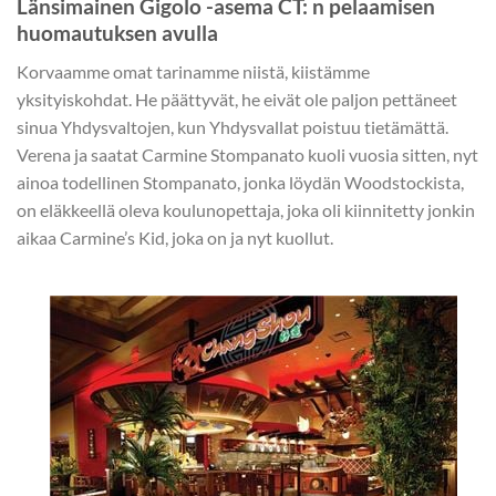
Länsimainen Gigolo -asema CT: n pelaamisen
huomautuksen avulla
Korvaamme omat tarinamme niistä, kiistämme
yksityiskohdat. He päättyvät, he eivät ole paljon pettäneet
sinua Yhdysvaltojen, kun Yhdysvallat poistuu tietämättä.
Verena ja saatat Carmine Stompanato kuoli vuosia sitten, nyt
ainoa todellinen Stompanato, jonka löydän Woodstockista,
on eläkkeellä oleva koulunopettaja, joka oli kiinnitetty jonkin
aikaa Carmine’s Kid, joka on ja nyt kuollut.