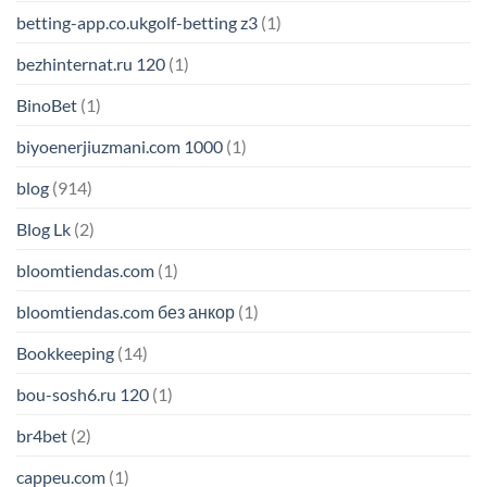
betting-app.co.ukgolf-betting z3
(1)
bezhinternat.ru 120
(1)
BinoBet
(1)
biyoenerjiuzmani.com 1000
(1)
blog
(914)
Blog Lk
(2)
bloomtiendas.com
(1)
bloomtiendas.com без анкор
(1)
Bookkeeping
(14)
bou-sosh6.ru 120
(1)
br4bet
(2)
cappeu.com
(1)