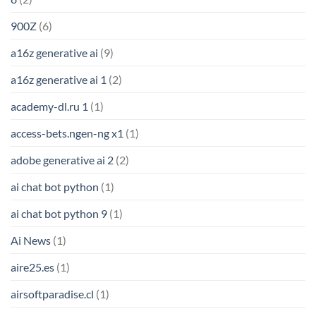
900Z
(6)
a16z generative ai
(9)
a16z generative ai 1
(2)
academy-dl.ru 1
(1)
access-bets.ngen-ng x1
(1)
adobe generative ai 2
(2)
ai chat bot python
(1)
ai chat bot python 9
(1)
Ai News
(1)
aire25.es
(1)
airsoftparadise.cl
(1)