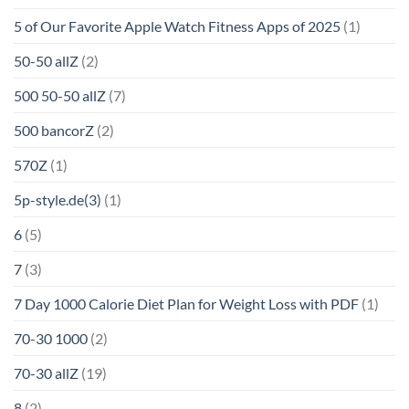
5 of Our Favorite Apple Watch Fitness Apps of 2025
(1)
50-50 allZ
(2)
500 50-50 allZ
(7)
500 bancorZ
(2)
570Z
(1)
5p-style.de(3)
(1)
6
(5)
7
(3)
7 Day 1000 Calorie Diet Plan for Weight Loss with PDF
(1)
70-30 1000
(2)
70-30 allZ
(19)
8
(2)